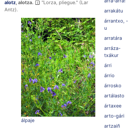
arra-árra!
alotz
,
alotza
.
"Lorza, pliegue." (Lar
Antz).
arrakátu
árrantxo, -
u
arratára
arráza-
txákur
árri
árrio
árrosko
artálasto
ártaxee
arto-gári
álpaje
artzaiñ