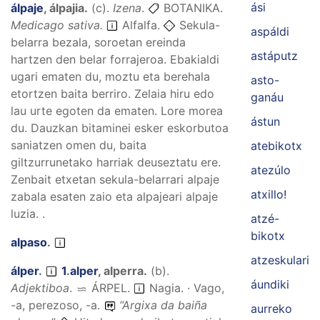
ási
álpaje
,
álpajia
.
(
c
).
Izena
.
BOTANIKA.
Medicago sativa.
Alfalfa.
Sekula-
aspáldi
belarra bezala, soroetan ereinda
astáputz
hartzen den belar forrajeroa. Ebakialdi
ugari ematen du, moztu eta berehala
asto-
etortzen baita berriro. Zelaia hiru edo
ganáu
lau urte egoten da ematen. Lore morea
ástun
du. Dauzkan bitaminei esker eskorbutoa
saniatzen omen du, baita
atebikotx
giltzurrunetako harriak deuseztatu ere.
atezúlo
Zenbait etxetan sekula-belarrari alpaje
atxillo!
zabala esaten zaio eta alpajeari alpaje
luzia. .
atzé-
bikotx
alpaso
.
atzeskulari
álper
.
1
.
alper
,
alperra
.
(
b
).
áundiki
Adjektiboa
.
ÁRPEL
.
Nagia. · Vago,
-a, perezoso, -a.
“
Argixa da baiña
aurreko