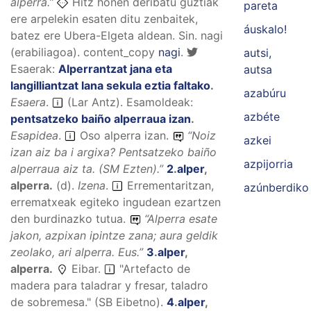
alperra.
”
Hitz honen deribatu guztiak
pareta
ere arpelekin esaten ditu zenbaitek,
áuskalo!
batez ere Ubera-Elgeta aldean. Sin. nagi
(erabiliagoa).
content_copy
nagi
.
autsi,
Esaerak:
Alperrantzat jana eta
autsa
langilliantzat lana sekula eztia faltako
.
azabúru
Esaera
.
(Lar Antz).
Esamoldeak:
azbéte
pentsatzeko baiño alperraua izan
.
Esapidea
.
Oso alperra izan.
“
Noiz
azkei
izan aiz ba i argixa? Pentsatzeko baiño
azpijorria
alperraua aiz ta.
(SM
Ezten).
”
2
.
alper
,
alperra
.
(
d
).
Izena
.
Errementaritzan,
azúnberdiko
errematxeak egiteko ingudean ezartzen
den burdinazko tutua.
“
Alperra esate
jakon, azpixan ipintze zana; aura geldik
zeolako, ari alperra.
Eus.”
3
.
alper
,
alperra
.
Eibar.
"Artefacto de
madera para taladrar y fresar, taladro
de sobremesa." (SB Eibetno).
4
.
alper
,