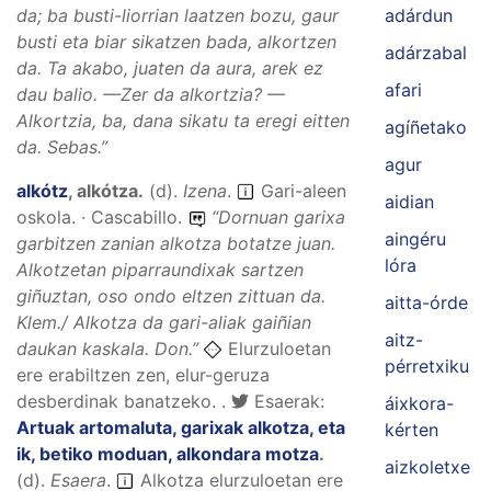
da; ba busti-liorrian laatzen bozu, gaur
adárdun
busti eta biar sikatzen bada, alkortzen
adárzabal
da. Ta akabo, juaten da aura, arek ez
afari
dau balio.
—Zer da alkortzia? —
Alkortzia, ba, dana sikatu ta eregi eitten
agíñetako
da
. Sebas.”
agur
alkótz
,
alkótza
.
(
d
).
Izena
.
Gari-aleen
aidian
oskola. · Cascabillo.
“
Dornuan garixa
aingéru
garbitzen zanian alkotza botatze juan.
lóra
Alkotzetan piparraundixak sartzen
giñuztan, oso ondo eltzen zittuan da.
aitta-órde
Klem./
Alkotza da gari-aliak gaiñian
aitz-
daukan kaskala.
Don.”
Elurzuloetan
pérretxiku
ere erabiltzen zen, elur-geruza
desberdinak banatzeko. .
Esaerak:
áixkora-
Artuak artomaluta, garixak alkotza, eta
kérten
ik, betiko moduan, alkondara motza
.
aizkoletxe
(
d
).
Esaera
.
Alkotza elurzuloetan ere