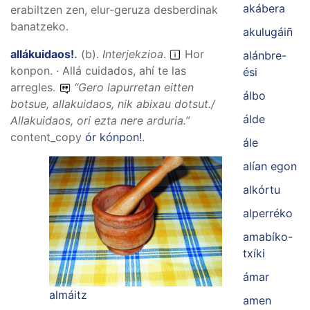
akábera
erabiltzen zen, elur-geruza desberdinak
banatzeko.
akulugáiñ
allákuidaos!
.
(
b
).
Interjekzioa
.
Hor
alánbre-
konpon. · Allá cuidados, ahí te las
ési
arregles.
“
Gero lapurretan eitten
álbo
botsue, allakuidaos, nik abixau dotsut./
álde
Allakuidaos, ori ezta nere arduria.
”
content_copy
ór kónpon!
.
ále
alían egon
alkórtu
alperréko
amabíko-
txíki
ámar
almáitz
amen