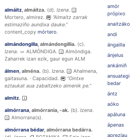
amór
almáitz
,
almáitza
.
(
d
).
Izena
.
própixo
Mortero, almirez.
“
Almaitz zarrak
anaitzáko
estimaziño aundixa dauke.
”
content_copy
mórtero
.
andi
almándongilla
,
almándongillia
.
(
c
).
ángailla
Izena
.
ALMÓNDIGA
.
Almóndiga.
ánjelus
Zaharrek izan ezik, gaur egun ALM
ankámiñ
álmen
,
alména
.
(
b
).
Izena
.
Ahalmena,
ansuategi
gaitasuna. · Capacidad.
“
Ointxe
bedar
eztaukat aua zabaltzeko almenik pe.
”
ántz
almitz
.
aóko
almórrana
,
almórrania, -ak
.
(
b
).
Izena
.
apáluna
Almorrana(s).
ápenas
almórrana bédar
,
almórrana bedárra
.
aprezíau
(
d
).
Izena
.
BOTANIKA.
Ezin izan