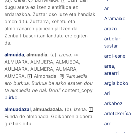
dugu atera ez izen zientifikoa ez
ar
erdarazkoa. Zuztar oso luze eta handiak
Arámaixo
omen ditu. Zuztarra, xehetu eta
almorranaren gainean jartzen da.
arazo
Zenbait baserritan landatu ere egiten
árbola-
da.
sústar
almuáda
,
almuadía
.
(
a
).
Izena
.
ardi-esne
ALMUARA, ALMUERA, ALMUEDA,
area,
AULMARA, AULMERA, AUMARA,
arearri
AUMERA
.
Almohada.
“
Almuedia
ero burkua. Burkua be asko esaten dou
argialboko
ta almuedia be bai.
Don.”
content_copy
ári
búrko
.
arkaboz
almuadazal
,
almuadazala
.
(
b
).
Izena
.
arlotekeríxa
Funda de almohada. Goikoaren aldaera
guztiak ditu.
áro