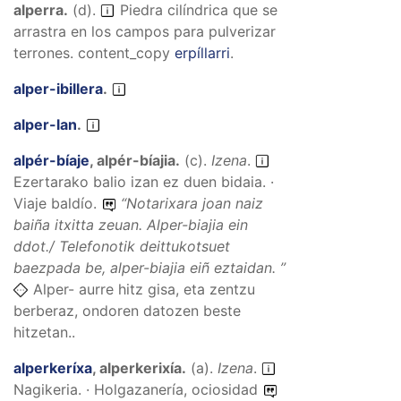
alperra
.
(
d
).
Piedra cilíndrica que se
arrastra en los campos para pulverizar
terrones.
content_copy
erpíllarri
.
alper-ibillera
.
alper-lan
.
alpér-bíaje
,
alpér-bíajia
.
(
c
).
Izena
.
Ezertarako balio izan ez duen bidaia. ·
Viaje baldío.
“
Notarixara joan naiz
baiña itxitta zeuan. Alper-biajia ein
ddot./ Telefonotik deittukotsuet
baezpada be, alper-biajia eiñ eztaidan.
”
Alper- aurre hitz gisa, eta zentzu
berberaz, ondoren datozen beste
hitzetan..
alperkeríxa
,
alperkerixía
.
(
a
).
Izena
.
Nagikeria. · Holgazanería, ociosidad