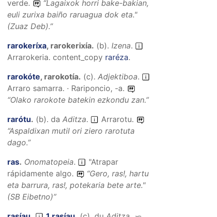
verde.
“
Lagaixok horri bake-bakian,
euli zurixa baiño raruagua dok eta."
(Zuaz Deb).”
rarokeríxa
,
rarokerixía
.
(
b
).
Izena
.
Arrarokeria.
content_copy
raréza
.
rarokóte
,
rarokotía
.
(
c
).
Adjektiboa
.
Arraro samarra. · Rariponcio, -a.
“
Olako rarokote batekin ezkondu zan.
”
rarótu
.
(
b
).
da
Aditza
.
Arrarotu.
“
Aspaldixan mutil ori ziero rarotuta
dago
.”
ras
.
Onomatopeia
.
"Atrapar
rápidamente algo.
“
Gero, ras!, hartu
eta barrura, ras!, potekaria bete arte.
"
(SB Eibetno)”
rasíau
.
1
.
rasíau
.
(
c
).
du
Aditza
.