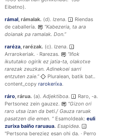
Eibetno).
rámal
,
rámalak
.
(
d
).
Izena
.
Riendas
de caballería.
“
Kabezeria, ta ara
doianak pa ramalak.
Don.”
raréza
,
rarézak
.
(
c
).
Izena
.
Arrarokeriak. · Rarezas.
“
Iñok
ikututako ogirik ez jatia-ta, olakotxe
rarezak zeuzkan.
Adinekoei sarri
entzuten zaie.”
Pluralean, batik bat..
content_copy
rarokeríxa
.
ráro
,
rárua
.
(
a
).
Adjektiboa
.
Raro, -a.
Pertsonez zein gauzez.
“
Gizon ori
raro utsa izan da beti./ Gauza raruak
pasatzen die emen.
”
Esamoldeak:
euli
zurixa baiño raruaua
.
Esapidea
.
"Pertsona bereziez esan ohi da. · Perro