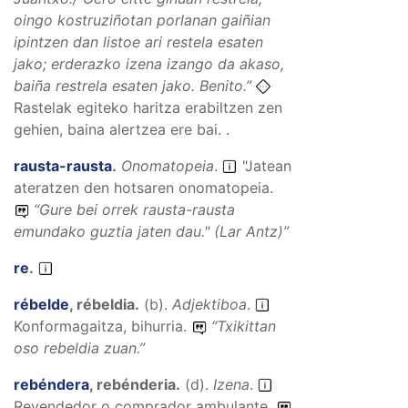
oingo kostruziñotan porlanan gaiñian
ipintzen dan listoe ari restela esaten
jako; erderazko izena izango da akaso,
baiña restrela esaten jako.
Benito.”
Rastelak egiteko haritza erabiltzen zen
gehien, baina alertzea ere bai. .
rausta-rausta
.
Onomatopeia
.
"Jatean
ateratzen den hotsaren onomatopeia.
“
Gure bei orrek rausta-rausta
emundako guztia jaten dau."
(Lar Antz)”
re
.
rébelde
,
rébeldia
.
(
b
).
Adjektiboa
.
Konformagaitza, bihurria.
“
Txikittan
oso rebeldia zuan.
”
rebéndera
,
rebénderia
.
(
d
).
Izena
.
Revendedor o comprador ambulante.