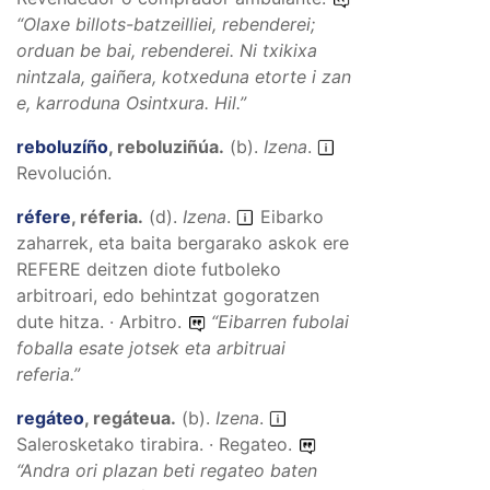
“
Olaxe billots-batzeilliei, rebenderei;
orduan be bai, rebenderei. Ni txikixa
nintzala, gaiñera, kotxeduna etorte i zan
e, karroduna Osintxura.
Hil.”
reboluzíño
,
reboluziñúa
.
(
b
).
Izena
.
Revolución.
réfere
,
réferia
.
(
d
).
Izena
.
Eibarko
zaharrek, eta baita bergarako askok ere
REFERE deitzen diote futboleko
arbitroari, edo behintzat gogoratzen
dute hitza. · Arbitro.
“
Eibarren fubolai
foballa esate jotsek eta arbitruai
referia.
”
regáteo
,
regáteua
.
(
b
).
Izena
.
Salerosketako tirabira. · Regateo.
“
Andra ori plazan beti regateo baten