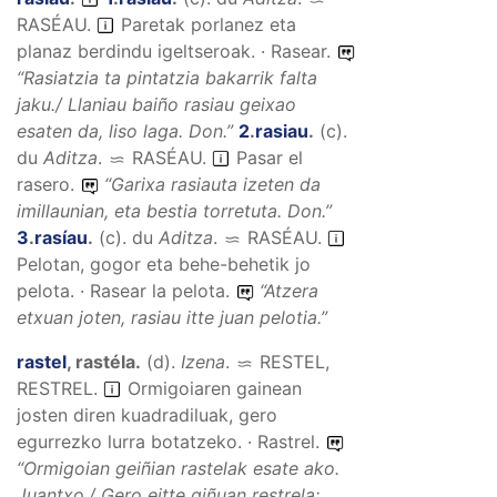
RASÉAU
.
Paretak porlanez eta
planaz berdindu igeltseroak. · Rasear.
“
Rasiatzia ta pintatzia bakarrik falta
jaku./ Llaniau baiño rasiau geixao
esaten da, liso laga.
Don.”
2
.
rasiau
.
(
c
).
du
Aditza
.
RASÉAU
.
Pasar el
rasero.
“
Garixa rasiauta izeten da
imillaunian, eta bestia torretuta.
Don.”
3
.
rasíau
.
(
c
).
du
Aditza
.
RASÉAU
.
Pelotan, gogor eta behe-behetik jo
pelota. · Rasear la pelota.
“
Atzera
etxuan joten, rasiau itte juan pelotia.
”
rastel
,
rastéla
.
(
d
).
Izena
.
RESTEL,
RESTREL
.
Ormigoiaren gainean
josten diren kuadradiluak, gero
egurrezko lurra botatzeko. · Rastrel.
“
Ormigoian geiñian rastelak esate ako.
Juantxo./
Gero eitte giñuan restrela;