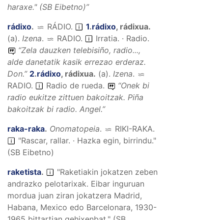
haraxe.
" (SB Eibetno)”
rádixo
.
RÁDIO
.
1
.
rádixo
,
rádixua
.
(
a
).
Izena
.
RADIO
.
Irratia. · Radio.
“
Zela dauzken telebisiño, radio...,
alde danetatik kasik errezao erderaz.
Don.”
2
.
rádixo
,
rádixua
.
(
a
).
Izena
.
RADIO
.
Radio de rueda.
“
Onek bi
radio eukitze zittuen bakoitzak. Piña
bakoitzak bi radio.
Angel.”
raka-raka
.
Onomatopeia
.
RIKI-RAKA
.
"Rascar, rallar. · Hazka egin, birrindu."
(SB Eibetno)
raketista
.
"Raketiakin jokatzen zeben
andrazko pelotarixak. Eibar inguruan
mordua juan ziran jokatzera Madrid,
Habana, Mexico edo Barcelonara, 1930-
1965 bittartian gehixenbat." (SB