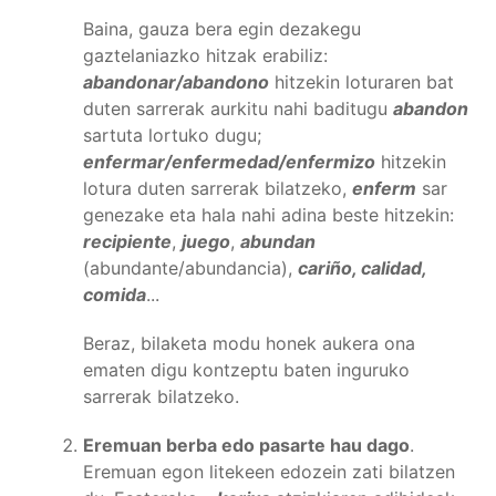
Baina, gauza bera egin dezakegu
gaztelaniazko hitzak erabiliz:
abandonar/abandono
hitzekin loturaren bat
duten sarrerak aurkitu nahi baditugu
abandon
sartuta lortuko dugu;
enfermar/enfermedad/enfermizo
hitzekin
lotura duten sarrerak bilatzeko,
enferm
sar
genezake eta hala nahi adina beste hitzekin:
recipiente
,
juego
,
abundan
(abundante/abundancia),
cariño, calidad,
comida
...
Beraz, bilaketa modu honek aukera ona
ematen digu kontzeptu baten inguruko
sarrerak bilatzeko.
Eremuan berba edo pasarte hau dago
.
Eremuan egon litekeen edozein zati bilatzen