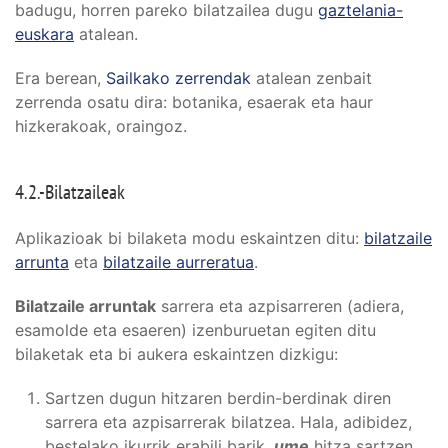
badugu, horren pareko bilatzailea dugu
gaztelania-
euskara
atalean.
Era berean,
Sailkako zerrendak
atalean zenbait
zerrenda osatu dira: botanika, esaerak eta haur
hizkerakoak, oraingoz.
4.2.-Bilatzaileak
Aplikazioak bi bilaketa modu eskaintzen ditu:
bilatzaile
arrunta
eta
bilatzaile aurreratua
.
Bilatzaile arruntak
sarrera eta azpisarreren (adiera,
esamolde eta esaeren) izenburuetan egiten ditu
bilaketak eta bi aukera eskaintzen dizkigu:
Sartzen dugun hitzaren berdin-berdinak diren
sarrera eta azpisarrerak bilatzea. Hala, adibidez,
bestelako ikurrik erabili barik,
ume
hitza sartzen