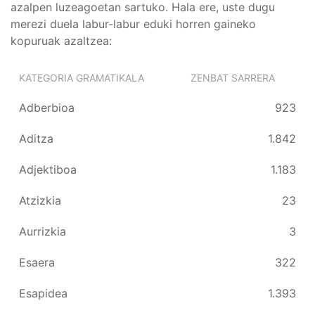
azalpen luzeagoetan sartuko. Hala ere, uste dugu
merezi duela labur-labur eduki horren gaineko
kopuruak azaltzea:
KATEGORIA GRAMATIKALA
ZENBAT SARRERA
Adberbioa
923
Aditza
1.842
Adjektiboa
1.183
Atzizkia
23
Aurrizkia
3
Esaera
322
Esapidea
1.393