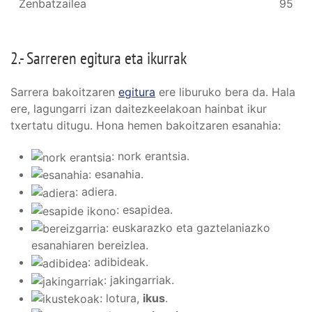
Zenbatzailea
95
2.- Sarreren egitura eta ikurrak
Sarrera bakoitzaren
egitura
ere liburuko bera da. Hala
ere, lagungarri izan daitezkeelakoan hainbat ikur
txertatu ditugu. Hona hemen bakoitzaren esanahia:
: nork erantsia.
: esanahia.
: adiera.
: esapidea.
: euskarazko eta gaztelaniazko
esanahiaren bereizlea.
: adibideak.
: jakingarriak.
: lotura,
ikus
.