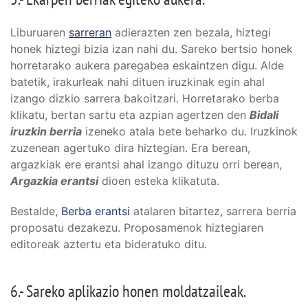
Liburuaren
sarreran
adierazten zen bezala, hiztegi
honek hiztegi bizia izan nahi du. Sareko bertsio honek
horretarako aukera paregabea eskaintzen digu. Alde
batetik, irakurleak nahi dituen iruzkinak egin ahal
izango dizkio sarrera bakoitzari. Horretarako berba
klikatu, bertan sartu eta azpian agertzen den
Bidali
iruzkin berria
izeneko atala bete beharko du. Iruzkinok
zuzenean agertuko dira hiztegian. Era berean,
argazkiak ere erantsi ahal izango dituzu orri berean,
Argazkia erantsi
dioen esteka klikatuta.
Bestalde,
Berba erantsi
atalaren bitartez, sarrera berria
proposatu dezakezu. Proposamenok hiztegiaren
editoreak aztertu eta bideratuko ditu.
6.- Sareko aplikazio honen moldatzaileak.