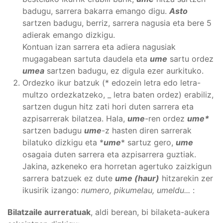
badugu, sarrera bakarra emango digu.
Asto
sartzen badugu, berriz, sarrera nagusia eta bere 5
adierak emango dizkigu.
Kontuan izan sarrera eta adiera nagusiak
mugagabean sartuta daudela eta
ume
sartu ordez
umea
sartzen badugu, ez digula ezer aurkituko.
Ordezko ikur batzuk (* edozein letra edo letra-
multzo ordezkatzeko, _ letra baten ordez) erabiliz,
sartzen dugun hitz zati hori duten sarrera eta
azpisarrerak bilatzea. Hala,
ume
-ren ordez
ume*
sartzen badugu
ume
-z hasten diren sarrerak
bilatuko dizkigu eta *
ume
* sartuz gero,
ume
osagaia duten sarrera eta azpisarrera guztiak.
Jakina, azkeneko era horretan agertuko zaizkigun
sarrera batzuek ez dute
ume (haur)
hitzarekin zer
ikusirik izango:
numero, pikumelau, umeldu...
:
Bilatzaile aurreratuak
, aldi berean, bi bilaketa-aukera