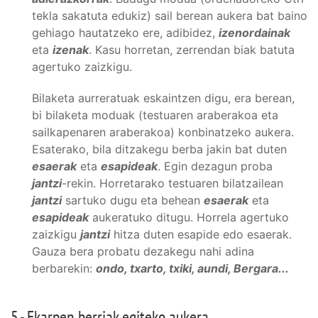
tekla sakatuta edukiz) sail berean aukera bat baino
gehiago hautatzeko ere, adibidez,
izenordainak
eta
izenak
. Kasu horretan, zerrendan biak batuta
agertuko zaizkigu.
Bilaketa aurreratuak eskaintzen digu, era berean,
bi bilaketa moduak (testuaren araberakoa eta
sailkapenaren araberakoa) konbinatzeko aukera.
Esaterako, bila ditzakegu berba jakin bat duten
esaerak
eta
esapideak
. Egin dezagun proba
jantzi
-rekin. Horretarako testuaren bilatzailean
jantzi
sartuko dugu eta behean
esaerak
eta
esapideak
aukeratuko ditugu. Horrela agertuko
zaizkigu
jantzi
hitza duten esapide edo esaerak.
Gauza bera probatu dezakegu nahi adina
berbarekin:
ondo, txarto, txiki, aundi, Bergara...
5.- Ekarpen berriak egiteko aukera.