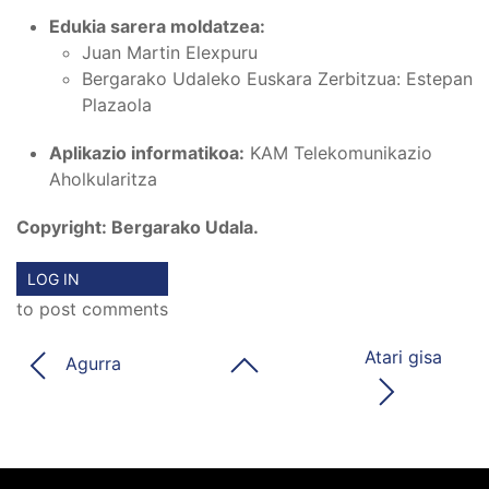
Edukia sarera moldatzea:
Juan Martin Elexpuru
Bergarako Udaleko Euskara Zerbitzua: Estepan
Plazaola
Aplikazio informatikoa:
KAM Telekomunikazio
Aholkularitza
Copyright: Bergarako Udala.
LOG IN
to post comments
Atari gisa
Agurra