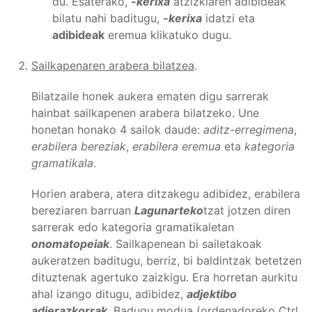
du. Esaterako,
-kerixa
atzizkiaren adibideak
bilatu nahi baditugu,
-kerixa
idatzi eta
adibideak
eremua klikatuko dugu.
Sailkapenaren arabera bilatzea
.
Bilatzaile honek aukera ematen digu sarrerak
hainbat sailkapenen arabera bilatzeko. Une
honetan honako 4 sailok daude:
aditz-erregimena
,
erabilera bereziak
,
erabilera eremua
eta
kategoria
gramatikala
.
Horien arabera, atera ditzakegu adibidez, erabilera
bereziaren barruan
Lagunarteko
tzat jotzen diren
sarrerak edo kategoria gramatikaletan
onomatopeiak
. Sailkapenean bi sailetakoak
aukeratzen baditugu, berriz, bi baldintzak betetzen
dituztenak agertuko zaizkigu. Era horretan aurkitu
ahal izango ditugu, adibidez,
adjektibo
adierazkorrak
. Badugu modua (ordenadoreko Ctrl