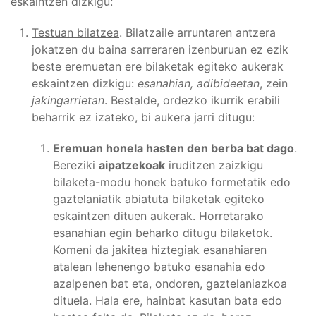
eskaintzen dizkigu:
Testuan bilatzea
. Bilatzaile arruntaren antzera
jokatzen du baina sarreraren izenburuan ez ezik
beste eremuetan ere bilaketak egiteko aukerak
eskaintzen dizkigu:
esanahian, adibideetan
, zein
jakingarrietan
. Bestalde, ordezko ikurrik erabili
beharrik ez izateko, bi aukera jarri ditugu:
Eremuan honela hasten den berba bat dago
.
Bereziki
aipatzekoak
iruditzen zaizkigu
bilaketa-modu honek batuko formetatik edo
gaztelaniatik abiatuta bilaketak egiteko
eskaintzen dituen aukerak. Horretarako
esanahian egin beharko ditugu bilaketok.
Komeni da jakitea hiztegiak esanahiaren
atalean lehenengo batuko esanahia edo
azalpenen bat eta, ondoren, gaztelaniazkoa
dituela. Hala ere, hainbat kasutan bata edo