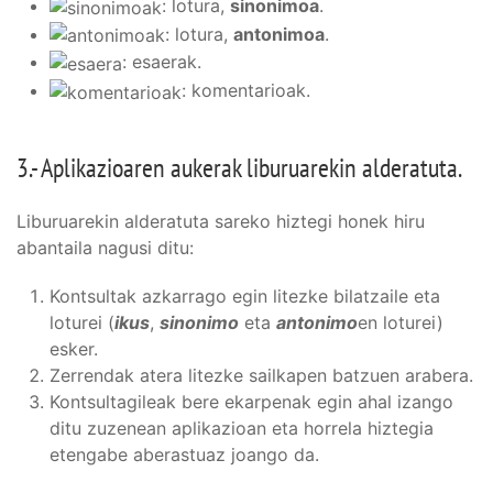
: lotura,
sinonimoa
.
: lotura,
antonimoa
.
: esaerak.
: komentarioak.
3.- Aplikazioaren aukerak liburuarekin alderatuta.
Liburuarekin alderatuta sareko hiztegi honek hiru
abantaila nagusi ditu:
Kontsultak azkarrago egin litezke bilatzaile eta
loturei (
ikus
,
sinonimo
eta
antonimo
en loturei)
esker.
Zerrendak atera litezke sailkapen batzuen arabera.
Kontsultagileak bere ekarpenak egin ahal izango
ditu zuzenean aplikazioan eta horrela hiztegia
etengabe aberastuaz joango da.