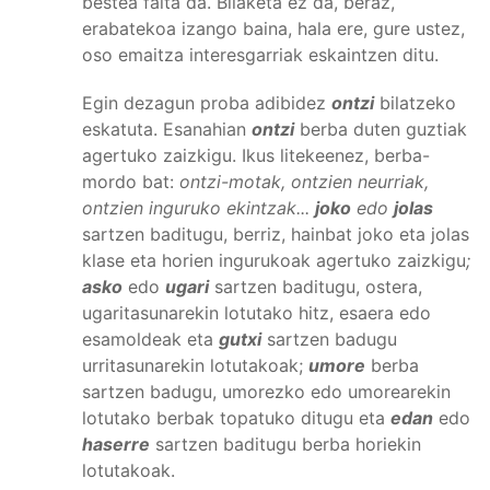
bestea falta da. Bilaketa ez da, beraz,
erabatekoa izango baina, hala ere, gure ustez,
oso emaitza interesgarriak eskaintzen ditu.
Egin dezagun proba adibidez
ontzi
bilatzeko
eskatuta. Esanahian
ontzi
berba duten guztiak
agertuko zaizkigu. Ikus litekeenez, berba-
mordo bat:
ontzi-motak, ontzien neurriak,
ontzien inguruko ekintzak...
joko
edo
jolas
sartzen baditugu, berriz, hainbat joko eta jolas
klase eta horien ingurukoak agertuko zaizkigu
;
asko
edo
ugari
sartzen baditugu, ostera,
ugaritasunarekin lotutako hitz, esaera edo
esamoldeak eta
gutxi
sartzen badugu
urritasunarekin lotutakoak;
umore
berba
sartzen badugu, umorezko edo umorearekin
lotutako berbak topatuko ditugu eta
edan
edo
haserre
sartzen baditugu berba horiekin
lotutakoak.