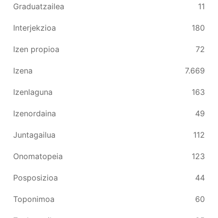
Graduatzailea
11
Interjekzioa
180
Izen propioa
72
Izena
7.669
Izenlaguna
163
Izenordaina
49
Juntagailua
112
Onomatopeia
123
Posposizioa
44
Toponimoa
60