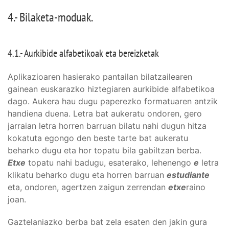
4.- Bilaketa-moduak.
4.1.- Aurkibide alfabetikoak eta bereizketak
Aplikazioaren hasierako pantailan bilatzailearen
gainean euskarazko hiztegiaren aurkibide alfabetikoa
dago. Aukera hau dugu paperezko formatuaren antzik
handiena duena. Letra bat aukeratu ondoren, gero
jarraian letra horren barruan bilatu nahi dugun hitza
kokatuta egongo den beste tarte bat aukeratu
beharko dugu eta hor topatu bila gabiltzan berba.
Etxe
topatu nahi badugu, esaterako, lehenengo
e
letra
klikatu beharko dugu eta horren barruan
estudiante
eta, ondoren, agertzen zaigun zerrendan
etxe
raino
joan.
Gaztelaniazko berba bat zela esaten den jakin gura