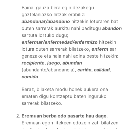
Baina, gauza bera egin dezakegu
gaztelaniazko hitzak erabiliz:
abandonar/abandono
hitzekin loturaren bat
duten sarrerak aurkitu nahi baditugu
abandon
sartuta lortuko dugu;
enfermar/enfermedad/enfermizo
hitzekin
lotura duten sarrerak bilatzeko,
enferm
sar
genezake eta hala nahi adina beste hitzekin:
recipiente
,
juego
,
abundan
(abundante/abundancia),
cariño, calidad,
comida
...
Beraz, bilaketa modu honek aukera ona
ematen digu kontzeptu baten inguruko
sarrerak bilatzeko.
Eremuan berba edo pasarte hau dago
.
Eremuan egon litekeen edozein zati bilatzen