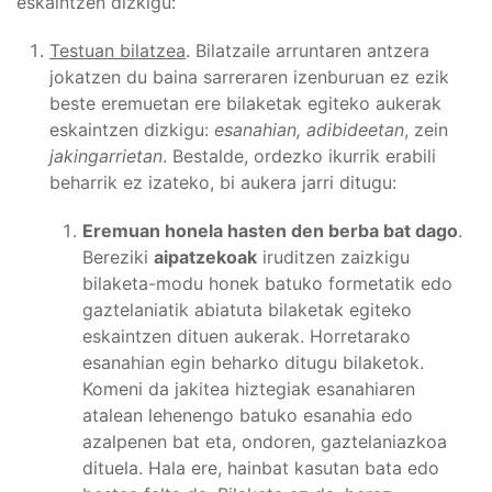
eskaintzen dizkigu:
Testuan bilatzea
. Bilatzaile arruntaren antzera
jokatzen du baina sarreraren izenburuan ez ezik
beste eremuetan ere bilaketak egiteko aukerak
eskaintzen dizkigu:
esanahian, adibideetan
, zein
jakingarrietan
. Bestalde, ordezko ikurrik erabili
beharrik ez izateko, bi aukera jarri ditugu:
Eremuan honela hasten den berba bat dago
.
Bereziki
aipatzekoak
iruditzen zaizkigu
bilaketa-modu honek batuko formetatik edo
gaztelaniatik abiatuta bilaketak egiteko
eskaintzen dituen aukerak. Horretarako
esanahian egin beharko ditugu bilaketok.
Komeni da jakitea hiztegiak esanahiaren
atalean lehenengo batuko esanahia edo
azalpenen bat eta, ondoren, gaztelaniazkoa
dituela. Hala ere, hainbat kasutan bata edo