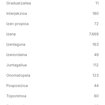
Graduatzailea
11
Interjekzioa
180
Izen propioa
72
Izena
7.669
Izenlaguna
163
Izenordaina
49
Juntagailua
112
Onomatopeia
123
Posposizioa
44
Toponimoa
60