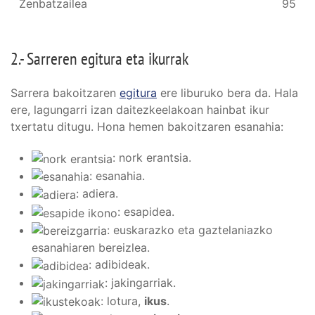
Zenbatzailea
95
2.- Sarreren egitura eta ikurrak
Sarrera bakoitzaren
egitura
ere liburuko bera da. Hala
ere, lagungarri izan daitezkeelakoan hainbat ikur
txertatu ditugu. Hona hemen bakoitzaren esanahia:
: nork erantsia.
: esanahia.
: adiera.
: esapidea.
: euskarazko eta gaztelaniazko
esanahiaren bereizlea.
: adibideak.
: jakingarriak.
: lotura,
ikus
.