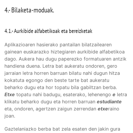
4.- Bilaketa-moduak.
4.1.- Aurkibide alfabetikoak eta bereizketak
Aplikazioaren hasierako pantailan bilatzailearen
gainean euskarazko hiztegiaren aurkibide alfabetikoa
dago. Aukera hau dugu paperezko formatuaren antzik
handiena duena. Letra bat aukeratu ondoren, gero
jarraian letra horren barruan bilatu nahi dugun hitza
kokatuta egongo den beste tarte bat aukeratu
beharko dugu eta hor topatu bila gabiltzan berba.
Etxe
topatu nahi badugu, esaterako, lehenengo
e
letra
klikatu beharko dugu eta horren barruan
estudiante
eta, ondoren, agertzen zaigun zerrendan
etxe
raino
joan.
Gaztelaniazko berba bat zela esaten den jakin gura