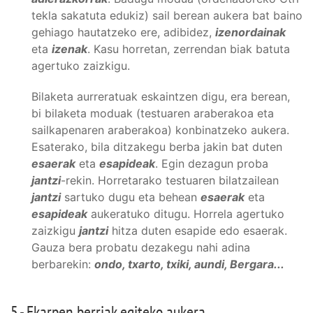
tekla sakatuta edukiz) sail berean aukera bat baino
gehiago hautatzeko ere, adibidez,
izenordainak
eta
izenak
. Kasu horretan, zerrendan biak batuta
agertuko zaizkigu.
Bilaketa aurreratuak eskaintzen digu, era berean,
bi bilaketa moduak (testuaren araberakoa eta
sailkapenaren araberakoa) konbinatzeko aukera.
Esaterako, bila ditzakegu berba jakin bat duten
esaerak
eta
esapideak
. Egin dezagun proba
jantzi
-rekin. Horretarako testuaren bilatzailean
jantzi
sartuko dugu eta behean
esaerak
eta
esapideak
aukeratuko ditugu. Horrela agertuko
zaizkigu
jantzi
hitza duten esapide edo esaerak.
Gauza bera probatu dezakegu nahi adina
berbarekin:
ondo, txarto, txiki, aundi, Bergara...
5.- Ekarpen berriak egiteko aukera.