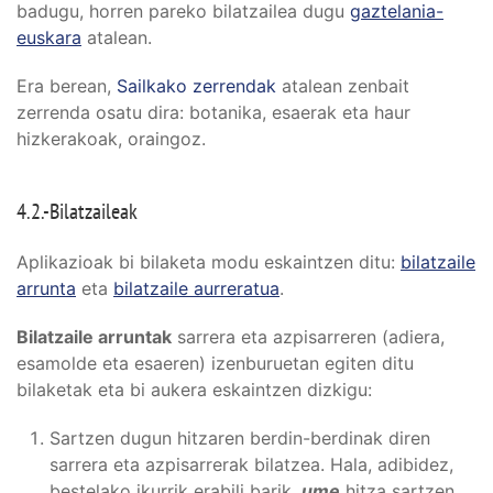
badugu, horren pareko bilatzailea dugu
gaztelania-
euskara
atalean.
Era berean,
Sailkako zerrendak
atalean zenbait
zerrenda osatu dira: botanika, esaerak eta haur
hizkerakoak, oraingoz.
4.2.-Bilatzaileak
Aplikazioak bi bilaketa modu eskaintzen ditu:
bilatzaile
arrunta
eta
bilatzaile aurreratua
.
Bilatzaile arruntak
sarrera eta azpisarreren (adiera,
esamolde eta esaeren) izenburuetan egiten ditu
bilaketak eta bi aukera eskaintzen dizkigu:
Sartzen dugun hitzaren berdin-berdinak diren
sarrera eta azpisarrerak bilatzea. Hala, adibidez,
bestelako ikurrik erabili barik,
ume
hitza sartzen