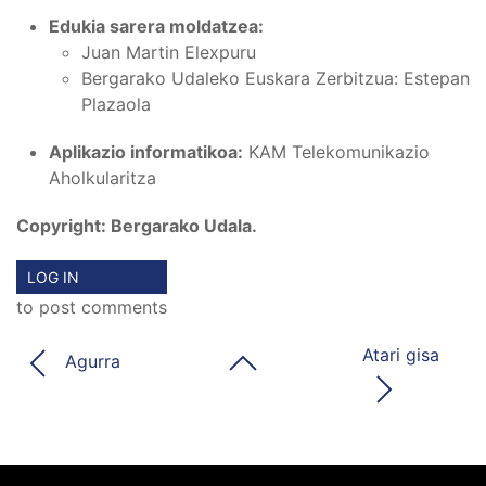
Edukia sarera moldatzea:
Juan Martin Elexpuru
Bergarako Udaleko Euskara Zerbitzua: Estepan
Plazaola
Aplikazio informatikoa:
KAM Telekomunikazio
Aholkularitza
Copyright: Bergarako Udala.
LOG IN
to post comments
Atari gisa
Agurra