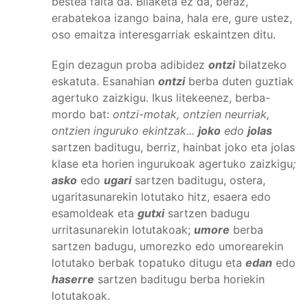
bestea falta da. Bilaketa ez da, beraz,
erabatekoa izango baina, hala ere, gure ustez,
oso emaitza interesgarriak eskaintzen ditu.
Egin dezagun proba adibidez
ontzi
bilatzeko
eskatuta. Esanahian
ontzi
berba duten guztiak
agertuko zaizkigu. Ikus litekeenez, berba-
mordo bat:
ontzi-motak, ontzien neurriak,
ontzien inguruko ekintzak...
joko
edo
jolas
sartzen baditugu, berriz, hainbat joko eta jolas
klase eta horien ingurukoak agertuko zaizkigu
;
asko
edo
ugari
sartzen baditugu, ostera,
ugaritasunarekin lotutako hitz, esaera edo
esamoldeak eta
gutxi
sartzen badugu
urritasunarekin lotutakoak;
umore
berba
sartzen badugu, umorezko edo umorearekin
lotutako berbak topatuko ditugu eta
edan
edo
haserre
sartzen baditugu berba horiekin
lotutakoak.