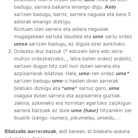
badugu, sarrera bakarra emango digu.
Asto
sartzen badugu, berriz, sarrera nagusia eta bere 5
adierak emango dizkigu.
Kontuan izan sarrera eta adiera nagusiak
mugagabean sartuta daudela eta
ume
sartu ordez
umea
sartzen badugu, ez digula ezer aurkituko.
Ordezko ikur batzuk (* edozein letra edo letra-
multzo ordezkatzeko, _ letra baten ordez) erabiliz,
sartzen dugun hitz zati hori duten sarrera eta
azpisarrerak bilatzea. Hala,
ume
-ren ordez
ume*
sartzen badugu
ume
-z hasten diren sarrerak
bilatuko dizkigu eta *
ume
* sartuz gero,
ume
osagaia duten sarrera eta azpisarrera guztiak.
Jakina, azkeneko era horretan agertuko zaizkigun
sarrera batzuek ez dute
ume (haur)
hitzarekin zer
ikusirik izango:
numero, pikumelau, umeldu...
:
Bilatzaile aurreratuak
, aldi berean, bi bilaketa-aukera