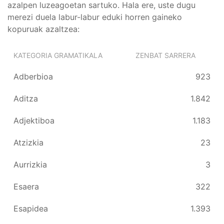
azalpen luzeagoetan sartuko. Hala ere, uste dugu
merezi duela labur-labur eduki horren gaineko
kopuruak azaltzea:
KATEGORIA GRAMATIKALA
ZENBAT SARRERA
Adberbioa
923
Aditza
1.842
Adjektiboa
1.183
Atzizkia
23
Aurrizkia
3
Esaera
322
Esapidea
1.393