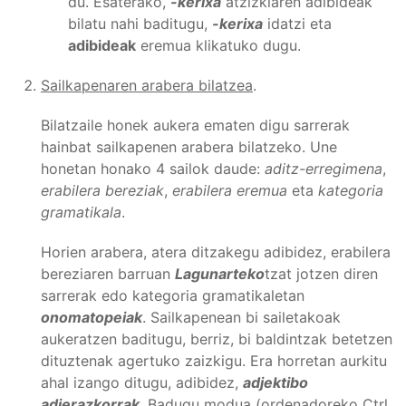
du. Esaterako,
-kerixa
atzizkiaren adibideak
bilatu nahi baditugu,
-kerixa
idatzi eta
adibideak
eremua klikatuko dugu.
Sailkapenaren arabera bilatzea
.
Bilatzaile honek aukera ematen digu sarrerak
hainbat sailkapenen arabera bilatzeko. Une
honetan honako 4 sailok daude:
aditz-erregimena
,
erabilera bereziak
,
erabilera eremua
eta
kategoria
gramatikala
.
Horien arabera, atera ditzakegu adibidez, erabilera
bereziaren barruan
Lagunarteko
tzat jotzen diren
sarrerak edo kategoria gramatikaletan
onomatopeiak
. Sailkapenean bi sailetakoak
aukeratzen baditugu, berriz, bi baldintzak betetzen
dituztenak agertuko zaizkigu. Era horretan aurkitu
ahal izango ditugu, adibidez,
adjektibo
adierazkorrak
. Badugu modua (ordenadoreko Ctrl