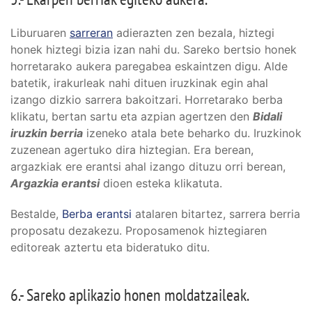
Liburuaren
sarreran
adierazten zen bezala, hiztegi
honek hiztegi bizia izan nahi du. Sareko bertsio honek
horretarako aukera paregabea eskaintzen digu. Alde
batetik, irakurleak nahi dituen iruzkinak egin ahal
izango dizkio sarrera bakoitzari. Horretarako berba
klikatu, bertan sartu eta azpian agertzen den
Bidali
iruzkin berria
izeneko atala bete beharko du. Iruzkinok
zuzenean agertuko dira hiztegian. Era berean,
argazkiak ere erantsi ahal izango dituzu orri berean,
Argazkia erantsi
dioen esteka klikatuta.
Bestalde,
Berba erantsi
atalaren bitartez, sarrera berria
proposatu dezakezu. Proposamenok hiztegiaren
editoreak aztertu eta bideratuko ditu.
6.- Sareko aplikazio honen moldatzaileak.