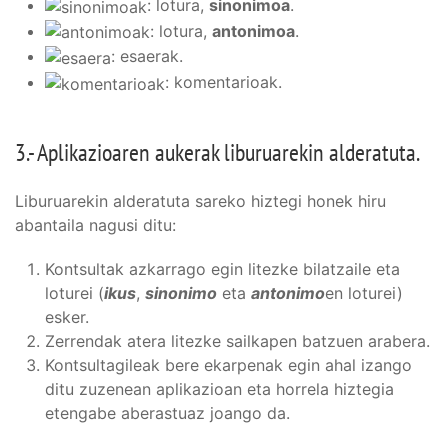
: lotura,
sinonimoa
.
: lotura,
antonimoa
.
: esaerak.
: komentarioak.
3.- Aplikazioaren aukerak liburuarekin alderatuta.
Liburuarekin alderatuta sareko hiztegi honek hiru
abantaila nagusi ditu:
Kontsultak azkarrago egin litezke bilatzaile eta
loturei (
ikus
,
sinonimo
eta
antonimo
en loturei)
esker.
Zerrendak atera litezke sailkapen batzuen arabera.
Kontsultagileak bere ekarpenak egin ahal izango
ditu zuzenean aplikazioan eta horrela hiztegia
etengabe aberastuaz joango da.