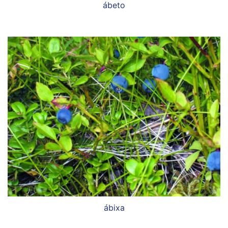
ábeto
ábixa