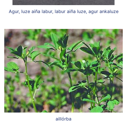
Agur, luze aiña labur, labur aiña luze, agur ankaluze
aillórba