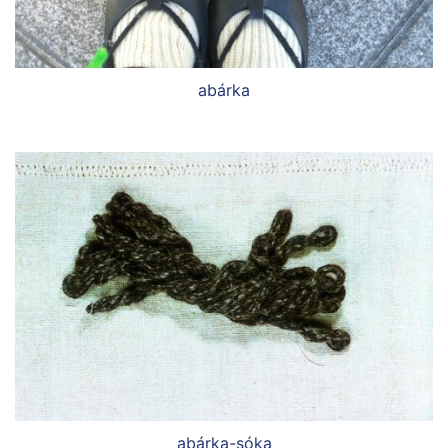
abárka
abárka-sóka