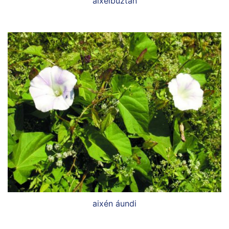
aixélbuztan
aixén áundi