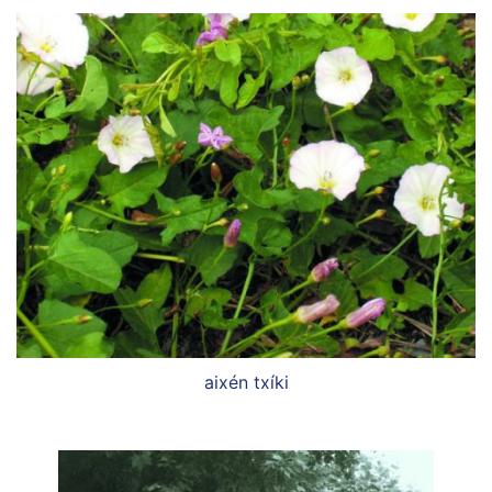
aixén txíki