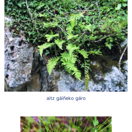
aitz gáiñeko gáro