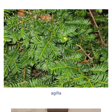
agíña