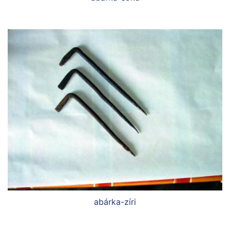
abárka-zíri