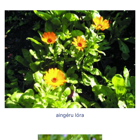
aingéru lóra