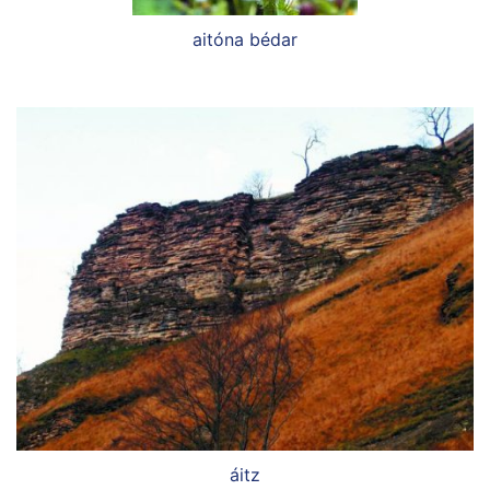
aitóna bédar
áitz