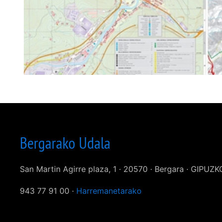
Bergarako Udala
San Martin Agirre plaza, 1 · 20570 · Bergara · GIPUZ
943 77 91 00 ·
Harremanetarako