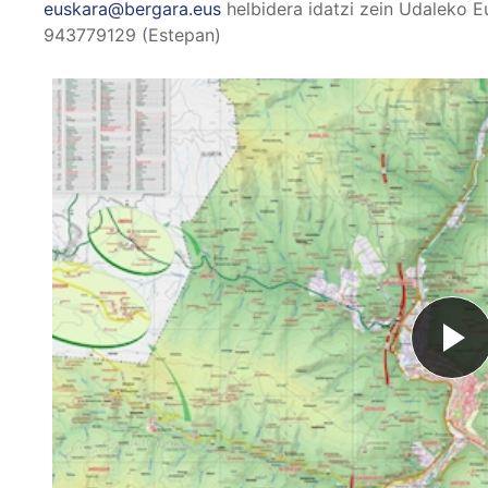
euskara@bergara.eus
helbidera idatzi zein Udaleko E
943779129 (Estepan)