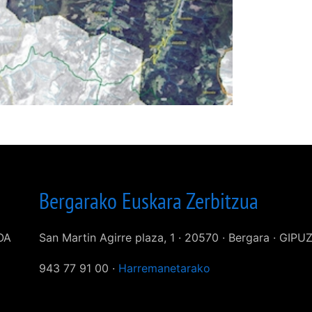
Bergarako Euskara Zerbitzua
KOA
San Martin Agirre plaza, 1 · 20570 · Bergara · GIP
943 77 91 00 ·
Harremanetarako