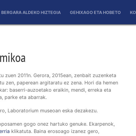
BERGARA ALDEKO HIZTEGIA
GEHIXAGO ETA HOBETO
KO
imikoa
u zuen 2011n. Gerora, 2015ean, zenbait zuzenketa
atu zen, paperean argitaratu ez zena. Hori da hemen
ar: baserri-auzoetako eraikin, mendi, erreka eta
za, parke eta abarrak.
gero, Laboratorium museoan eska dezakezu.
oposamen gogo onez hartuko genuke. Ekarpenok,
erria
klikatuta. Baina erosoago izanez gero,