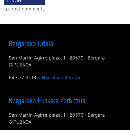
LOG IN
to post comments
Bergarako Udala
San Martin Agirre plaza, 1 · 20570 · Bergara ·
GIPUZKOA
943 77 91 00 ·
Harremanetarako
Bergarako Euskara Zerbitzua
San Martin Agirre plaza, 1 · 20570 · Bergara ·
GIPUZKOA