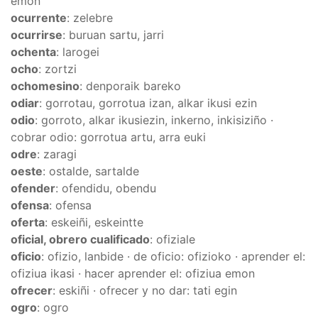
emon
ocurrente
: zelebre
ocurrirse
: buruan sartu, jarri
ochenta
: larogei
ocho
: zortzi
ochomesino
: denporaik bareko
odiar
: gorrotau, gorrotua izan, alkar ikusi ezin
odio
: gorroto, alkar ikusiezin, inkerno, inkisiziño ·
cobrar odio: gorrotua artu, arra euki
odre
: zaragi
oeste
: ostalde, sartalde
ofender
: ofendidu, obendu
ofensa
: ofensa
oferta
: eskeiñi, eskeintte
oficial, obrero cualificado
: ofiziale
oficio
: ofizio, lanbide · de oficio: ofizioko · aprender el:
ofiziua ikasi · hacer aprender el: ofiziua emon
ofrecer
: eskiñi · ofrecer y no dar: tati egin
ogro
: ogro