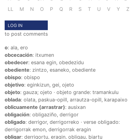
LL
M
N
O
P
Q
R
S
T
U
V
Y
Z
LOG IN
to post comments
o
: ala, ero
obcecación
: itxumen
obedecer
: esana egin, obedezidu
obediente
: zintzo, esaneko, obediente
obispo
: obispo
objetivo
: eginkizun, gei, ojeto
objeto
: gauza; ojeto · objeto grande: tramankulu
oblada
: olata, paskua-opill, arrautza-opill, karapaixo
oblicuamente (arrastrar)
: ausixan
obligación
: obligaziño, derrigor
obligado
: derrigor, derrigorreko · verse obligado:
derrigorrak emon, derrigorrak eragin
obligar
: derrigortu, eragin, obligau, biartu