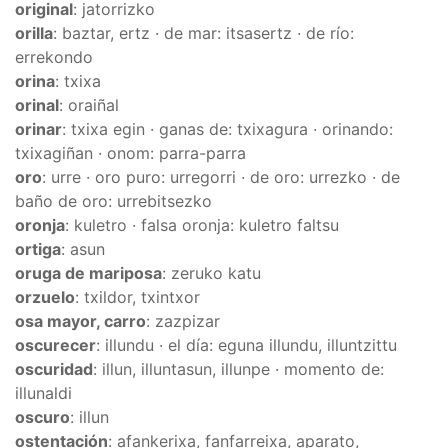
original
: jatorrizko
orilla
: baztar, ertz · de mar: itsasertz · de río:
errekondo
orina
: txixa
orinal
: oraiñal
orinar
: txixa egin · ganas de: txixagura · orinando:
txixagiñan · onom: parra-parra
oro
: urre · oro puro: urregorri · de oro: urrezko · de
baño de oro: urrebitsezko
oronja
: kuletro · falsa oronja: kuletro faltsu
ortiga
: asun
oruga de mariposa
: zeruko katu
orzuelo
: txildor, txintxor
osa mayor, carro
: zazpizar
oscurecer
: illundu · el día: eguna illundu, illuntzittu
oscuridad
: illun, illuntasun, illunpe · momento de:
illunaldi
oscuro
: illun
ostentación
: afankerixa, fanfarreixa, aparato,