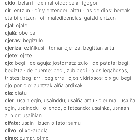
oído
: belarri · de mal oido: belarrigogor
oír
: entzun · oír y entender: aittu · las de dios: bereak
eta bi entzun · oir maledicencias: gaizki entzun
ojal
: ojale
ojalá
: obe bai
ojeras
: begizulo
ojeriza
: eziñikusi · tomar ojeriza: begittan artu
ojete
: ojete
ojo
: begi · de aguja: jostorratz-zulo · de patata: begi,
begizta · de puente: begi, zubibegi · ojos legañosos,
tristes: begilarri, begierre · ojos vidriosos: bixigu-begi ·
ojo por ojo: auntzak aiña ardixak
ola
: olatu
oler
: usain egin, usainddu; usaiña artu · oler mal: usaiña
egin, usainddu · oliendo, olfateando: usainka, usnaan ·
al olor: usaiñian
olfato
: usain · buen olfato: sumu
olivo
: olixo-arbola
olmo
: zumar, olmo