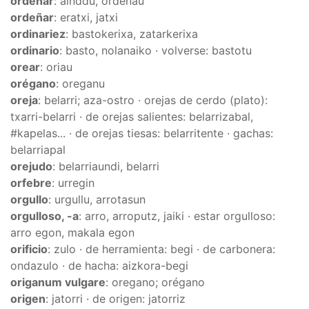
ordenar
: ainddu, ordenau
ordeñar
: eratxi, jatxi
ordinariez
: bastokerixa, zatarkerixa
ordinario
: basto, nolanaiko · volverse: bastotu
orear
: oriau
orégano
: oreganu
oreja
: belarri; aza-ostro · orejas de cerdo (plato):
txarri-belarri · de orejas salientes: belarrizabal,
#kapelas... · de orejas tiesas: belarritente · gachas:
belarriapal
orejudo
: belarriaundi, belarri
orfebre
: urregin
orgullo
: urgullu, arrotasun
orgulloso, -a
: arro, arroputz, jaiki · estar orgulloso:
arro egon, makala egon
orificio
: zulo · de herramienta: begi · de carbonera:
ondazulo · de hacha: aizkora-begi
origanum vulgare
: oregano; orégano
origen
: jatorri · de origen: jatorriz