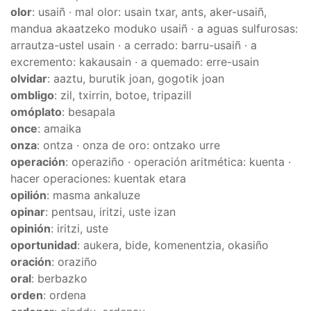
olor
: usaiñ · mal olor: usain txar, ants, aker-usaiñ,
mandua akaatzeko moduko usaiñ · a aguas sulfurosas:
arrautza-ustel usain · a cerrado: barru-usaiñ · a
excremento: kakausain · a quemado: erre-usain
olvidar
: aaztu, burutik joan, gogotik joan
ombligo
: zil, txirrin, botoe, tripazill
omóplato
: besapala
once
: amaika
onza
: ontza · onza de oro: ontzako urre
operación
: operaziño · operación aritmética: kuenta ·
hacer operaciones: kuentak etara
opilión
: masma ankaluze
opinar
: pentsau, iritzi, uste izan
opinión
: iritzi, uste
oportunidad
: aukera, bide, komenentzia, okasiño
oración
: oraziño
oral
: berbazko
orden
: ordena