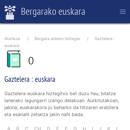
Skip
Bergarako euskara
to
main
content
Breadcrumb
Atarikoa
Bergara aldeko hiztegia
Gaztelera :
euskara
O
Gaztelera : euskara
Gaztelera-euskara hiztegitxo bat duzu hau, bilatze
lanerako lagungarri izango delakoan. Aurkitutakoan,
jakina, euskarakora jo beharko da hitzaren erabilera
eta esanahi zehatza jakin nahi bada.
A
B
C
CH
D
E
F
G
H
I
J
K
L