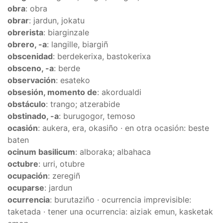
obra
: obra
obrar
: jardun, jokatu
obrerista
: biarginzale
obrero, -a
: langille, biargiñ
obscenidad
: berdekerixa, bastokerixa
obsceno, -a
: berde
observación
: esateko
obsesión, momento de
: akordualdi
obstáculo
: trango; atzerabide
obstinado, -a
: burugogor, temoso
ocasión
: aukera, era, okasiño · en otra ocasión: beste
baten
ocinum basilicum
: alboraka; albahaca
octubre
: urri, otubre
ocupación
: zeregiñ
ocuparse
: jardun
ocurrencia
: burutaziño · ocurrencia imprevisible:
taketada · tener una ocurrencia: aiziak emun, kasketak