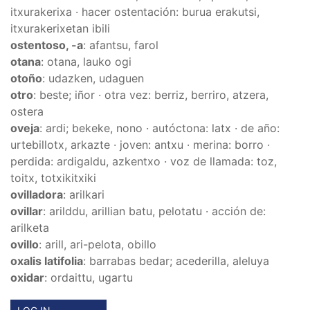
itxurakerixa · hacer ostentación: burua erakutsi,
itxurakerixetan ibili
ostentoso, -a
: afantsu, farol
otana
: otana, lauko ogi
otoño
: udazken, udaguen
otro
: beste; iñor · otra vez: berriz, berriro, atzera,
ostera
oveja
: ardi; bekeke, nono · autóctona: latx · de año:
urtebillotx, arkazte · joven: antxu · merina: borro ·
perdida: ardigaldu, azkentxo · voz de llamada: toz,
toitx, totxikitxiki
ovilladora
: arilkari
ovillar
: arilddu, arillian batu, pelotatu · acción de:
arilketa
ovillo
: arill, ari-pelota, obillo
oxalis latifolia
: barrabas bedar; acederilla, aleluya
oxidar
: ordaittu, ugartu