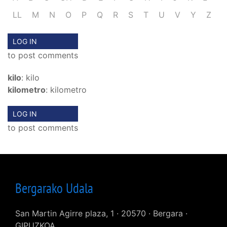
LL
M
N
O
P
Q
R
S
T
U
V
Y
Z
LOG IN
to post comments
kilo
: kilo
kilometro
: kilometro
LOG IN
to post comments
Bergarako Udala
San Martin Agirre plaza, 1 · 20570 · Bergara ·
GIPUZKOA