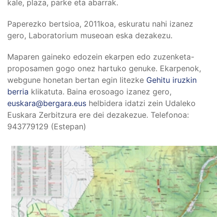
kale, plaza, parke eta abarrak.
Paperezko bertsioa, 2011koa, eskuratu nahi izanez
gero, Laboratorium museoan eska dezakezu.
Maparen gaineko edozein ekarpen edo zuzenketa-
proposamen gogo onez hartuko genuke. Ekarpenok,
webgune honetan bertan egin litezke
Gehitu iruzkin
berria
klikatuta. Baina erosoago izanez gero,
euskara@bergara.eus
helbidera idatzi zein Udaleko
Euskara Zerbitzura ere dei dezakezue. Telefonoa:
943779129 (Estepan)