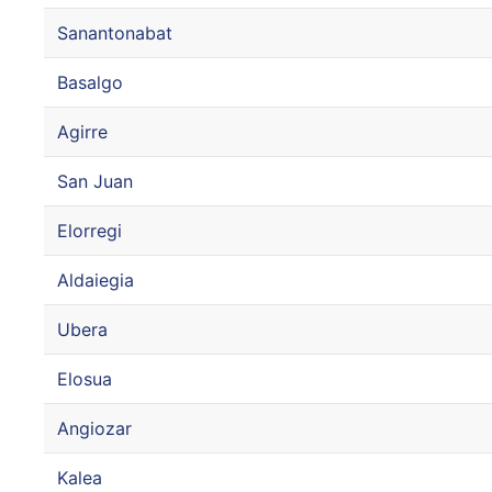
Sanantonabat
Basalgo
Agirre
San Juan
Elorregi
Aldaiegia
Ubera
Elosua
Angiozar
Kalea