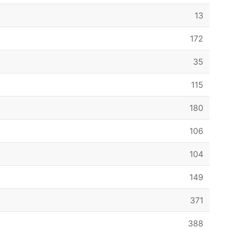
13
172
35
115
180
106
104
149
371
388