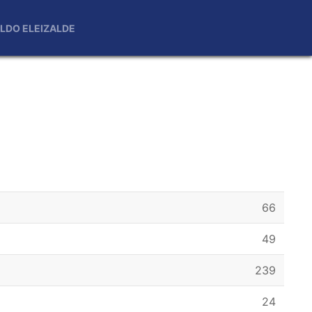
LDO ELEIZALDE
66
49
239
24