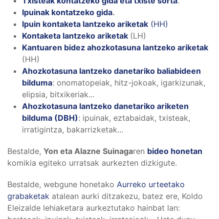
Txisteak kontatzeko gida eta txiste sorta
.
Ipuinak kontatzeko gida
.
Ipuin kontaketa lantzeko ariketak
(HH)
Kontaketa lantzeko ariketak
(LH)
Kantuaren bidez ahozkotasuna lantzeko ariketak
(HH)
Ahozkotasuna lantzeko danetariko baliabideen
bilduma
: onomatopeiak, hitz-jokoak, igarkizunak,
elipsia, bitxikeriak...
Ahozkotasuna lantzeko danetariko ariketen
bilduma (DBH)
: ipuinak, eztabaidak, txisteak,
irratigintza, bakarrizketak...
Bestalde,
Yon eta Alazne Suinaga
ren
bideo honetan
komikia egiteko urratsak aurkezten dizkigute.
Bestalde, webgune honetako
Aurreko urteetako
grabaketak
atalean aurki ditzakezu, batez ere, Koldo
Eleizalde lehiaketara aurkeztutako hainbat lan: