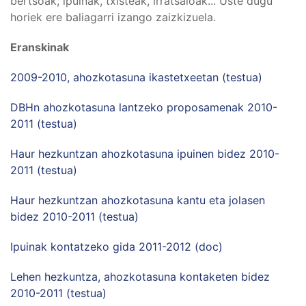
bertsoak, ipuinak, txisteak, irratsaioak... Uste dugu
horiek ere baliagarri izango zaizkizuela.
Eranskinak
2009-2010, ahozkotasuna ikastetxeetan (testua)
DBHn ahozkotasuna lantzeko proposamenak 2010-
2011 (testua)
Haur hezkuntzan ahozkotasuna ipuinen bidez 2010-
2011 (testua)
Haur hezkuntzan ahozkotasuna kantu eta jolasen
bidez 2010-2011 (testua)
Ipuinak kontatzeko gida 2011-2012 (doc)
Lehen hezkuntza, ahozkotasuna kontaketen bidez
2010-2011 (testua)