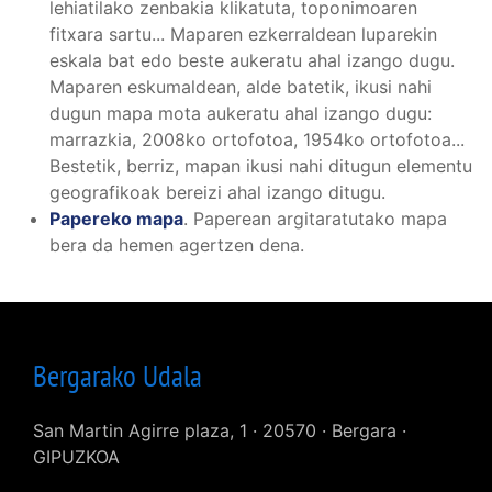
lehiatilako zenbakia klikatuta, toponimoaren
fitxara sartu... Maparen ezkerraldean luparekin
eskala bat edo beste aukeratu ahal izango dugu.
Maparen eskumaldean, alde batetik, ikusi nahi
dugun mapa mota aukeratu ahal izango dugu:
marrazkia, 2008ko ortofotoa, 1954ko ortofotoa...
Bestetik, berriz, mapan ikusi nahi ditugun elementu
geografikoak bereizi ahal izango ditugu.
Papereko mapa
. Paperean argitaratutako mapa
bera da hemen agertzen dena.
Bergarako Udala
San Martin Agirre plaza, 1 · 20570 · Bergara ·
GIPUZKOA