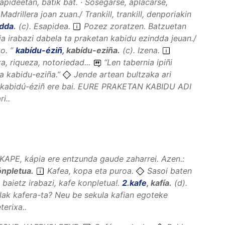
pideetan, batik bat. · Sosegarse, aplacarse,
adrillera joan zuan./ Trankill, trankill, denporiakin
ndda
.
(
c
).
Esapidea
.
Pozez zoratzen. Batzuetan
ia irabazi dabela ta praketan kabidu ezindda jeuan./
ko.
”
kabídu-éziñ
,
kabídu-eziña
.
(
c
).
Izena
.
a, riqueza, notoriedad...
“
Len tabernia ipiñi
ka kabidu-eziña.
”
Jende artean bultzaka ari
.: kabidú-éziñ ere bai. EURE PRAKETAN KABIDU ADI
i..
KAPE, kápia ere entzunda gaude zaharrei. Azen.:
ónpletua
.
Kafea, kopa eta puroa.
Sasoi baten
baietz irabazi, kafe konpletua!.
2
.
kafe
,
kafía
.
(
d
).
lak kafera-ta? Neu be sekula kafian egoteke
terixa..