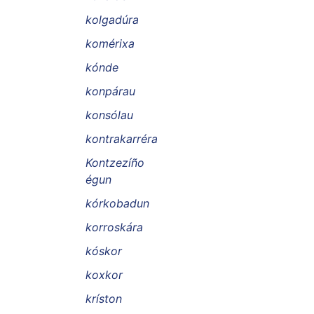
kolgadúra
komérixa
kónde
konpárau
konsólau
kontrakarréra
Kontzezíño
égun
kórkobadun
korroskára
kóskor
koxkor
kríston