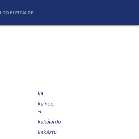
LDO ELEIZALDE
ka
kaiñóe,
-i
kakálardo
kakáztu