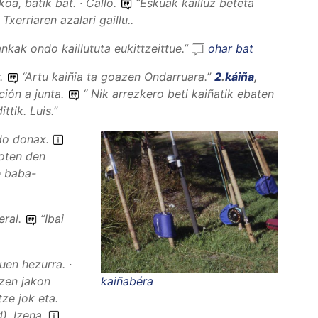
a, batik bat. · Callo.
“
Eskuak kailluz beteta
xerriaren azalari gaillu..
 ankak ondo kaillututa eukittzeittue.
”
ohar bat
r.
“
Artu kaiñia ta goazen Ondarruara.
”
2
.
káiña
,
ción a junta.
“
Nik arrezkero beti kaiñatik ebaten
dittik.
Luis.”
do donax.
goten den
e baba-
ral.
“
Ibai
en hezurra. ·
zen jakon
kaiñabéra
tze jok eta.
d
).
Izena
.