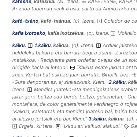
kafésne
,
kafesnía
.
(
a
).
Izena
.
KAFÉTESNE, KAFIAT
Ariznoa tabernan neuk ikusia: sartu da Angiozarko giz
kafé-txáno
,
kafé-txánua
.
(
c
).
Izena
.
Colador de ca
kafía ixotzeko
,
kafía ixotzekua
.
(
c
).
Izena
.
Molinill
káiku
.
1
.
káiku
,
káikua
.
(
d
).
Izena
.
Ardiak jaisteko
helduleku bakarra eta barrura begira duena. Zurezkoa
metalikoa. · Recipiente para ordeñar ovejas de un so
dirigido hacia el interior.
“
Kaikua esate jakuan ontzi
zuan. Kerten bat eukitze juan barrutik. Biribilla bez. 
-Gure denporan ez, e; zinkazkuak.
Klem.”
2
.
káiku
,
kái
Izena
.
Mendira joateko-eta mendigoizaleek erabilt
jaka; gorri-beltza edo berde-beltza, gehienetan. · Ch
montañera, de color generalmente verdinegro o rojin
“
Kaikua, kaletarrak eta mendira joateko bai, baiña basa
artillezko jertsiak eta bai.
Klem.”
3
.
káiku
,
káikua
.
(
d
).
Ergela, kirtena.
“
Ixildu ari kaikuoi alakuoi.
”
Ga