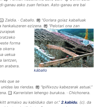
ldi-ganau asko zuan ferixan. Asto-ganau ere bai
Zaldia. · Caballo.
“
Gorlara goiaz kaballuak
a hankaluzeren ezizena.
“
Pelotari ona zan
zurajeak
ibratzeko
beste forma
a okerra
kua uekua
a lantzen,
en arabera.
káballo
nés que se
 unidas las riendas.
“
Ipiñixozu kabezerak astuai.
”
zena
.
Karreristen lehengo burukoa. · Chichonera.
kitt armaixo au kabiduko dan or.
”
2
.
kabidu
.
(
c
).
da