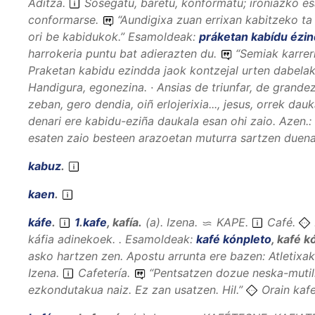
Aditza
.
Sosegatu, baretu, konformatu; ironiazko esa
conformarse.
“
Aundigixa zuan errixan kabitzeko ta M
ori be kabidukok.
”
Esamoldeak:
práketan kabídu ézi
harrokeria puntu bat adierazten du.
“
Semiak karrer
Praketan kabidu ezindda jaok kontzejal urten dabela
Handigura, egonezina. · Ansias de triunfar, de grandez
zeban, gero dendia, oiñ erlojerixia..., jesus, orrek dau
denari ere kabidu-eziña daukala esan ohi zaio. Azen
esaten zaio besteen arazoetan muturra sartzen duenar
kabuz
.
kaen
.
káfe
.
1
.
kafe
,
kafía
.
(
a
).
Izena
.
KAPE
.
Café.
káfia adinekoek. .
Esamoldeak:
kafé kónpleto
,
kafé k
asko hartzen zen. Apostu arrunta ere bazen: Atletixak 
Izena
.
Cafetería.
“
Pentsatzen dozue neska-mutil
ezkondutakua naiz. Ez zan usatzen.
Hil.”
Orain kafe