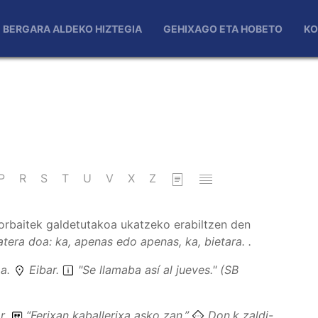
BERGARA ALDEKO HIZTEGIA
GEHIXAGO ETA HOBETO
KO
P
R
S
T
U
V
X
Z
orbaitek galdetutakoa ukatzeko erabiltzen den
atera doa: ka, apenas edo apenas, ka, bietara. .
oa
.
Eibar.
"Se llamaba así al jueves." (SB
r.
“
Ferixan kaballerixa asko zan.
”
Don.k zaldi-