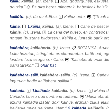
káillu
,
kaillúa
.
(
a
).
Izena
.
Azal gogorgunea, eskuetako
dauzka.
”
Ez dira berez minberak, babesleak baizik. T
kaillútu
.
(
c
).
da du
Aditza
.
Kailuz bete.
“
Ijittuak
káiña
.
1
.
káiña
,
káiñia
.
(
a
).
Izena
.
Caña de pesca
káiñia
.
(
c
).
Izena
.
La caña del hueso, en contraposi
notsan
(buztana bildotsari).
Kaiñia e, juntatik barik er
kaiñabéra
,
kaiñabería
.
(
b
).
Izena
.
BOTANIKA.
Arun
Leku hezetan, istingi eta errekondoetan, batik bat, e
landare luze ezaguna. · Caña.
“
Kaiñaberak onak di
parratarako.
”
ohar bat
kaiñabéra-sáill
,
kaiñabéra-sáilla
.
(
c
).
Izena
.
Cañave
inguruan badie kaiñabera-saillak.
”
kaiñáda
.
1
.
kaiñada
,
kaiñadía
.
(
c
).
Izena
.
Muina du
Cañada, hueso que contiene tuétano.
“
Muna etarat
azurra kaiñadia izaten dok; kaiñua, erdixan zulua euki
Kaiñadia muna daukana.
Klem.”
2
.
kaiñada
,
kaiñadía
.
(