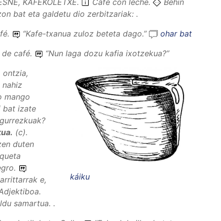
ESNE, KAFEKOLETXE
.
Café con leche.
Behin
on bat eta galdetu dio zerbitzariak: .
fé.
“
Kafe-txanua zuloz beteta dago.
”
ohar bat
o de café.
“
Nun laga dozu kafia ixotzekua?
”
 ontzia,
 nahiz
lo mango
 bat izate
-Egurrezkuak?
kua
.
(
c
).
zen duten
aqueta
egro.
káiku
rrittarrak e,
Adjektiboa
.
ldu samartua. .