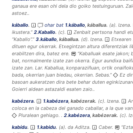
ganaua ere esan ohi dela dio goiko testuinguruan. Za
astoez..
káballo
.
ohar bat
1
.
káballo
,
káballua
.
(
a
).
Izena
.
ikustera.
”
2
.
Kaballo
.
(
c
).
Zenbait pertsona handi et
“Kaballo”.
”
3
.
káballo
,
káballua
.
(
d
).
Izena
.
Etxearen 
dituen egur okerrak. Etxegintzan altura diferentziak l
erabiltzen dira, batez ere.
“
Kaballuak esate jakon; 
bat, normalmente izate zan okerra. Egur aundixa baiñ
izate zan.
Lar.
Kaballua, konparaziñuan, ortik onaiño
bada, okerrian juan biedau, okerrian.
Sebas.”
Ez dir
basoan aukeratzen dira bete behar duten eginkizunar
Goierri aldean astazaldi esaten zaio..
kabézera
.
1
.
kabézera
,
kabézerak
.
(
c
).
Izena
.
Ar
coloca en la cabeza del ganado caballar, a la que van
Pluralean gehiago. .
2
.
kabézera
,
kabézerak
.
(
c
).
I
kabídu
.
1
.
kabidu
.
(
a
).
da
Aditza
.
Caber.
“
Ezta