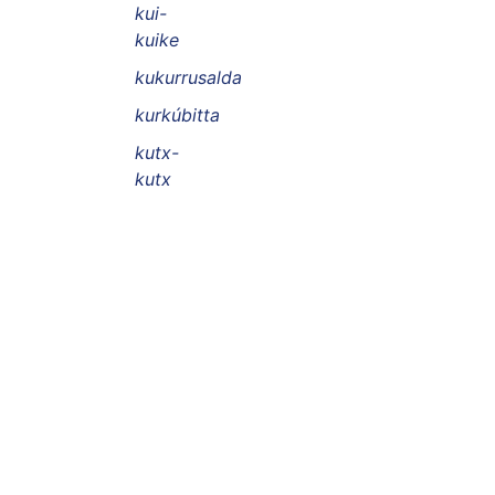
kui-
kuike
kukurrusalda
kurkúbitta
kutx-
kutx