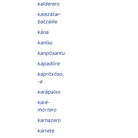
kalderero
kalezátar-
batzéille
kána
kanísu
kanpósantu
kapadóre
kapritxóso,
-a
karápaixo
karé-
mórtero
karnazero
kárrete