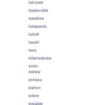
kártzela
kaskarráldi
kastétxe
katapardo
katúill
kazári
kera
killárreskoba
kintó-
bázkai
kirríxka
klaríon
kóbre
kokálde