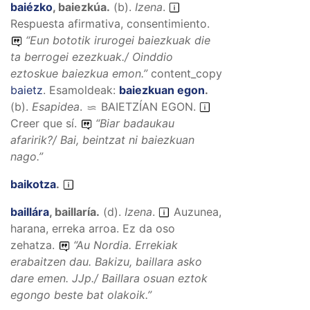
baiézko
,
baiezkúa
.
(
b
).
Izena
.
Respuesta afirmativa, consentimiento.
“
Eun bototik irurogei baiezkuak die
ta berrogei ezezkuak./ Oinddio
eztoskue baiezkua emon.
”
content_copy
baietz
.
Esamoldeak:
baiezkuan egon
.
(
b
).
Esapidea
.
BAIETZÍAN EGON
.
Creer que sí.
“
Biar badaukau
afaririk?/ Bai, beintzat ni baiezkuan
nago.
”
baikotza
.
baillára
,
baillaría
.
(
d
).
Izena
.
Auzunea,
harana, erreka arroa. Ez da oso
zehatza.
“
Au Nordia. Errekiak
erabaitzen dau. Bakizu, baillara asko
dare emen.
JJp./
Baillara osuan eztok
egongo beste bat olakoik.
”