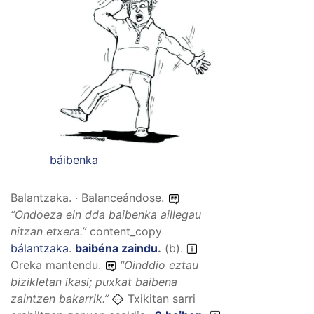
báibenka
Balantzaka. · Balanceándose.
“
Ondoeza ein dda baibenka aillegau
nitzan etxera.
”
content_copy
bálantzaka
.
baibéna zaindu
.
(
b
).
Oreka mantendu.
“
Oinddio eztau
bizikletan ikasi; puxkat baibena
zaintzen bakarrik.
”
Txikitan sarri