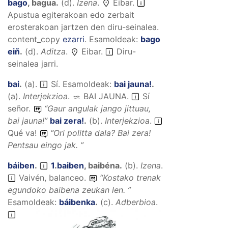
bago
,
bagua
.
(
d
).
Izena
.
Eibar.
Apustua egiterakoan edo zerbait
erosterakoan jartzen den diru-seinalea.
content_copy
ezarri
.
Esamoldeak:
bago
eiñ
.
(
d
).
Aditza
.
Eibar.
Diru-
seinalea jarri.
bai
.
(
a
).
Sí.
Esamoldeak:
bai jauna!
.
(
a
).
Interjekzioa
.
BAI JAUNA
.
Sí
señor.
“
Gaur angulak jango jittuau,
bai jauna!
”
bai zera!
.
(
b
).
Interjekzioa
.
Qué va!
“
Ori politta dala? Bai zera!
Pentsau eingo jak.
”
báiben
.
1
.
baiben
,
baibéna
.
(
b
).
Izena
.
Vaivén, balanceo.
“
Kostako trenak
egundoko baibena zeukan len.
”
Esamoldeak:
báibenka
.
(
c
).
Adberbioa
.