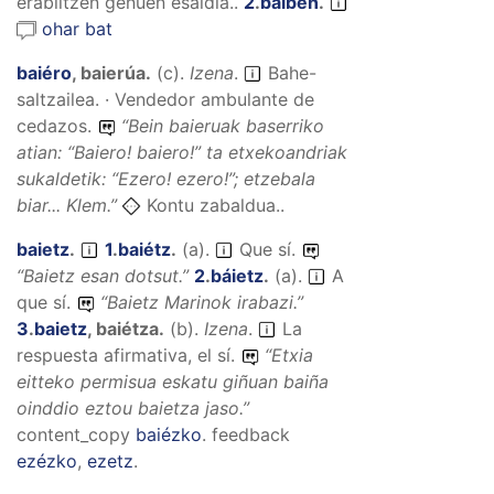
erabiltzen genuen esaldia..
2
.
baiben
.
ohar bat
baiéro
,
baierúa
.
(
c
).
Izena
.
Bahe-
saltzailea. · Vendedor ambulante de
cedazos.
“
Bein baieruak baserriko
atian: “Baiero! baiero!” ta etxekoandriak
sukaldetik: “Ezero! ezero!”; etzebala
biar...
Klem.”
Kontu zabaldua..
baietz
.
1
.
baiétz
.
(
a
).
Que sí.
“
Baietz esan dotsut.
”
2
.
báietz
.
(
a
).
A
que sí.
“
Baietz Marinok irabazi.
”
3
.
baietz
,
baiétza
.
(
b
).
Izena
.
La
respuesta afirmativa, el sí.
“
Etxia
eitteko permisua eskatu giñuan baiña
oinddio eztou baietza jaso.
”
content_copy
baiézko
.
feedback
ezézko
,
ezetz
.