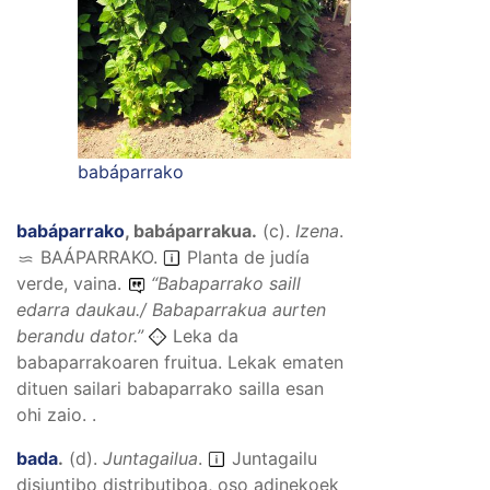
babáparrako
babáparrako
,
babáparrakua
.
(
c
).
Izena
.
BAÁPARRAKO
.
Planta de judía
verde, vaina.
“
Babaparrako saill
edarra daukau./ Babaparrakua aurten
berandu dator.
”
Leka da
babaparrakoaren fruitua. Lekak ematen
dituen sailari babaparrako sailla esan
ohi zaio. .
bada
.
(
d
).
Juntagailua
.
Juntagailu
disjuntibo distributiboa, oso adinekoek