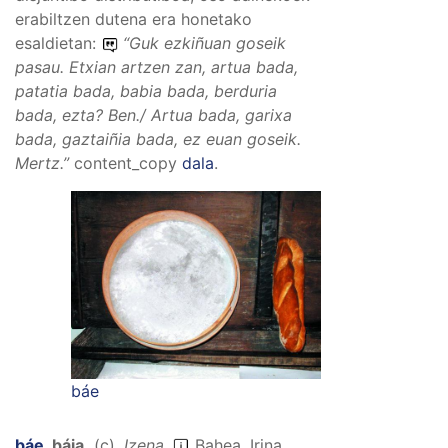
erabiltzen dutena era honetako
esaldietan:
“
Guk ezkiñuan goseik
pasau. Etxian artzen zan, artua bada,
patatia bada, babia bada, berduria
bada, ezta?
Ben./
Artua bada, garixa
bada, gaztaiñia bada, ez euan goseik.
Mertz.”
content_copy
dala
.
báe
báe
,
báia
.
(
c
).
Izena
.
Bahea. Irina