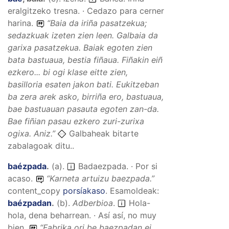
eralgitzeko tresna. · Cedazo para cerner
harina.
“
Baia da iriña pasatzekua;
sedazkuak izeten zien leen. Galbaia da
garixa pasatzekua. Baiak egoten zien
bata bastuaua, bestia fiñaua. Fiñakin eiñ
ezkero... bi ogi klase eitte zien,
basilloria esaten jakon bati. Eukitzeban
ba zera arek asko, birriña ero, bastuaua,
bae bastuauan pasauta egoten zan-da.
Bae fiñian pasau ezkero zuri-zurixa
ogixa.
Aniz.”
Galbaheak bitarte
zabalagoak ditu..
baézpada
.
(
a
).
Badaezpada. · Por si
acaso.
“
Karneta artuizu baezpada.
”
content_copy
porsíakaso
.
Esamoldeak:
baézpadan
.
(
b
).
Adberbioa
.
Hola-
hola, dena beharrean. · Así así, no muy
bien.
“
Fabrika ori be baezpadan ei