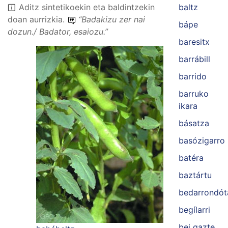
Aditz sintetikoekin eta baldintzekin
baltz
doan aurrizkia.
“
Badakizu zer nai
bápe
dozun./ Badator, esaiozu.
”
baresitx
barrábill
barrido
barruko
ikara
básatza
basózigarro
batéra
baztártu
bedarrondót
begílarri
bei gazte