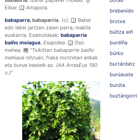
botáu
babáloria
.
Izena
.
papaver rhoeas.
Eibar.
Amapola.
brebenído
babaparra
,
babaparria
.
(
c
).
Babei
brotxe
edo lekei jartzen zaien parra; makila
búltza eiñ
euskarria.
Esamoldeak:
babaparria
burdíña
baiño meiagua
.
Esapidea
.
Oso
mehea.
“
Txikitten babaparrie baiño
búrko
mehiaue nitzuan, fraka motzetan ankak
burtárdatz
eta burue besteik ez.
(AA ArrasEus 190.
o.)”
burúauste
burúta
buztángorri