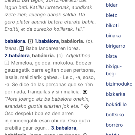
beratzi bat lagun, zortzi-beratzi bat
bídar
lagun beti. Katillu lurrezkuak, aundixak
izete zien, lelengo danak saldia. Da
bíetz
gero plater aaundi batera etarata babia.
bíkoti
Erditti, e; da zurezko koillarak.
Hil.”
bíñaka
babálora
.
1
.
babálora
,
babáloria
.
(
c
).
birigarro
Izena
.
Baba landarearen lorea.
2
.
babálora
,
babáloria
.
(
c
).
Adjektiboa
.
bísta
Memeloa, geldoa, mokoloa. Edozer
bixigu-
gauzagatik barre egiten duen pertsona,
begi
lasaia, maliziarik gabea. · Lelo, -a, soso,
bizimoduko
-a. Se dice de las personas que se ríen
por nada, tranquilas y sin malicia.
bízkarka
“
Nora joango aiz ba babalora onekin,
bokádillo
esandako guztia sinisten jok eta.
”
Oso despektiboa ez den arren
boltsiko
injenuoengatik esan ohi da. Oso gutxi
borréro
erabilia gaur egun. .
3
.
babálora
,