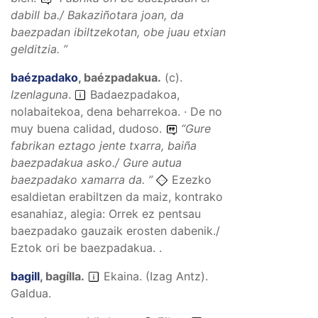
dabill ba./ Bakaziñotara joan, da
baezpadan ibiltzekotan, obe juau etxian
gelditzia.
”
baézpadako
,
baézpadakua
.
(
c
).
Izenlaguna
.
Badaezpadakoa,
nolabaitekoa, dena beharrekoa. · De no
muy buena calidad, dudoso.
“
Gure
fabrikan eztago jente txarra, baiña
baezpadakua asko./ Gure autua
baezpadako xamarra da.
”
Ezezko
esaldietan erabiltzen da maiz, kontrako
esanahiaz, alegia: Orrek ez pentsau
baezpadako gauzaik erosten dabenik./
Eztok ori be baezpadakua. .
bagill
,
bagílla
.
Ekaina. (Izag Antz).
Galdua.