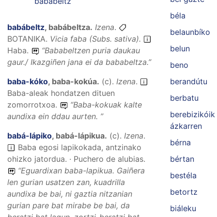
babábeltz
béla
babábeltz
,
babábeltza
.
Izena
.
belaunbíko
BOTANIKA.
Vicia faba (Subs. sativa).
belun
Haba.
“
Bababeltzen puria daukau
gaur./ Ikazgiñen jana ei da bababeltza.
”
beno
berandútu
baba-kóko
,
baba-kokúa
.
(
c
).
Izena
.
Baba-aleak hondatzen dituen
berbatu
zomorrotxoa.
“
Baba-kokuak kalte
berebizikóik
aundixa ein ddau aurten.
”
ázkarren
babá-lápiko
,
babá-lápikua
.
(
c
).
Izena
.
bérna
Baba egosi lapikokada, antzinako
bértan
ohizko jatordua. · Puchero de alubias.
“
Eguardixan baba-lapikua. Gaiñera
bestéla
len gurian usatzen zan, kuadrilla
betortz
aundixa be bai, ni gaztia nitzanian
gurian pare bat mirabe be bai, da
biáleku