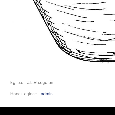
Egilea
J.L.Etxegoien
Honek egina:
admin