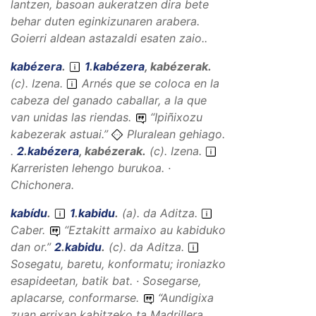
lantzen, basoan aukeratzen dira bete
behar duten eginkizunaren arabera.
Goierri aldean astazaldi esaten zaio..
kabézera
.
1
.
kabézera
,
kabézerak
.
(
c
).
Izena
.
Arnés que se coloca en la
cabeza del ganado caballar, a la que
van unidas las riendas.
“
Ipiñixozu
kabezerak astuai.
”
Pluralean gehiago.
.
2
.
kabézera
,
kabézerak
.
(
c
).
Izena
.
Karreristen lehengo burukoa. ·
Chichonera.
kabídu
.
1
.
kabidu
.
(
a
).
da
Aditza
.
Caber.
“
Eztakitt armaixo au kabiduko
dan or.
”
2
.
kabidu
.
(
c
).
da
Aditza
.
Sosegatu, baretu, konformatu; ironiazko
esapideetan, batik bat. · Sosegarse,
aplacarse, conformarse.
“
Aundigixa
zuan errixan kabitzeko ta Madrillera