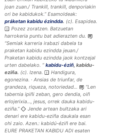
joan zuan./ Trankill, trankill, denporiakin
ori be kabidukok.
”
Esamoldeak:
práketan kabídu ézindda
.
(
c
).
Esapidea
.
Pozez zoratzen. Batzuetan
harrokeria puntu bat adierazten du.
“
Semiak karreria irabazi dabela ta
praketan kabidu ezindda jeuan./
Praketan kabidu ezindda jaok kontzejal
urten dabelako.
”
kabídu-éziñ
,
kabídu-
eziña
.
(
c
).
Izena
.
Handigura,
egonezina. · Ansias de triunfar, de
grandeza, riqueza, notoriedad...
“
Len
tabernia ipiñi zeban, gero dendia, oiñ
erlojerixia..., jesus, orrek dauka kabidu-
eziña.
”
Jende artean bultzaka ari
denari ere kabidu-eziña daukala esan
ohi zaio. Azen.: kabidú-éziñ ere bai.
EURE PRAKETAN KABIDU ADI esaten