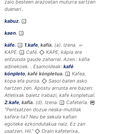
zaio besteen arazoetan muturra sartzen
duenari..
kabuz
.
kaen
.
káfe
.
1
.
kafe
,
kafía
.
(
a
).
Izena
.
KAPE
.
Café.
KAPE, kápia ere
entzunda gaude zaharrei. Azen.: káfia
adinekoek. .
Esamoldeak:
kafé
kónpleto
,
kafé kónpletua
.
Kafea,
kopa eta puroa.
Sasoi baten asko
hartzen zen. Apostu arrunta ere bazen:
Atletixak baietz irabazi, kafe konpletua!.
2
.
kafe
,
kafía
.
(
d
).
Izena
.
Cafetería.
“
Pentsatzen dozue neska-mutillak
kafera-ta? Neu be sekula kafian
egoteke ezkondutakua naiz. Ez zan
usatzen.
Hil.”
Orain kafeterixa..