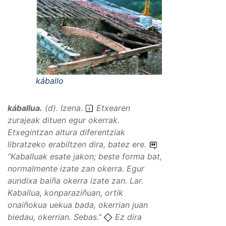
káballo
káballua
.
(
d
).
Izena
.
Etxearen
zurajeak dituen egur okerrak.
Etxegintzan altura diferentziak
libratzeko erabiltzen dira, batez ere.
“
Kaballuak esate jakon; beste forma bat,
normalmente izate zan okerra. Egur
aundixa baiña okerra izate zan.
Lar.
Kaballua, konparaziñuan, ortik
onaiñokua uekua bada, okerrian juan
biedau, okerrian.
Sebas.”
Ez dira