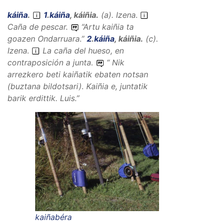
káiña
.
1
.
káiña
,
káiñia
.
(
a
).
Izena
.
Caña de pescar.
“
Artu kaiñia ta
goazen Ondarruara.
”
2
.
káiña
,
káiñia
.
(
c
).
Izena
.
La caña del hueso, en
contraposición a junta.
“
Nik
arrezkero beti kaiñatik ebaten notsan
(buztana bildotsari).
Kaiñia e, juntatik
barik erdittik.
Luis.”
kaiñabéra