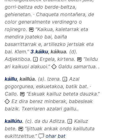
gorri-beltza edo berde-beltza,
gehienetan. · Chaqueta montañera, de
color generalmente verdinegro o
rojinegro.
“
Kaikua, kaletarrak eta
mendira joateko bai, baiña
basarrittarrak e, artillezko jertsiak eta
bai.
Klem.”
3
.
káiku
,
káikua
.
(
d
).
Adjektiboa
.
Ergela, kirtena.
“
Ixildu
ari kaikuoi alakuoi.
”
Galdu samartua. .
káillu
,
kaillúa
.
(
a
).
Izena
.
Azal
gogorgunea, eskuetakoa, batik bat. ·
Callo.
“
Eskuak kailluz beteta dauzka.
”
Ez dira berez minberak, babesleak
baizik. Txerriaren azalari gaillu..
kaillútu
.
(
c
).
da du
Aditza
.
Kailuz
bete.
“
Ijittuak ankak ondo kaillututa
eukittzeittue.
”
ohar bat