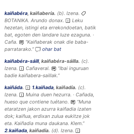
kaiñabéra
,
kaiñabería
.
(
b
).
Izena
.
BOTANIKA.
Arundo donax.
Leku
hezetan, istingi eta errekondoetan, batik
bat, egoten den landare luze ezaguna. ·
Caña.
“
Kaiñaberak onak die baba-
parratarako.
”
ohar bat
kaiñabéra-sáill
,
kaiñabéra-sáilla
.
(
c
).
Izena
.
Cañaveral.
“
Ibai inguruan
badie kaiñabera-saillak.
”
kaiñáda
.
1
.
kaiñada
,
kaiñadía
.
(
c
).
Izena
.
Muina duen hezurra. · Cañada,
hueso que contiene tuétano.
“
Muna
etaratzen jakon azurra kaiñadia izaten
dok; kaiñua, erdixan zulua eukitze jok
eta. Kaiñadia muna daukana.
Klem.”
2
.
kaiñada
,
kaiñadía
.
(
d
).
Izena
.