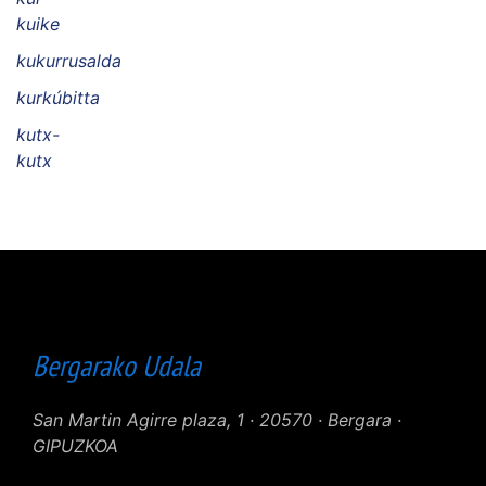
kuike
kukurrusalda
kurkúbitta
kutx-
kutx
Bergarako Udala
San Martin Agirre plaza, 1 · 20570 · Bergara ·
GIPUZKOA