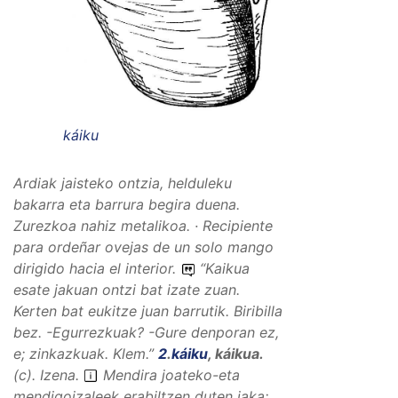
káiku
Ardiak jaisteko ontzia, helduleku
bakarra eta barrura begira duena.
Zurezkoa nahiz metalikoa. · Recipiente
para ordeñar ovejas de un solo mango
dirigido hacia el interior.
“
Kaikua
esate jakuan ontzi bat izate zuan.
Kerten bat eukitze juan barrutik. Biribilla
bez. -Egurrezkuak? -Gure denporan ez,
e; zinkazkuak.
Klem.”
2
.
káiku
,
káikua
.
(
c
).
Izena
.
Mendira joateko-eta
mendigoizaleek erabiltzen duten jaka;