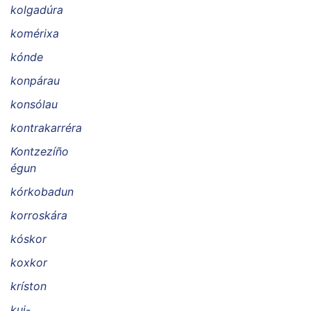
kolgadúra
komérixa
kónde
konpárau
konsólau
kontrakarréra
Kontzezíño
égun
kórkobadun
korroskára
kóskor
koxkor
kríston
kui-