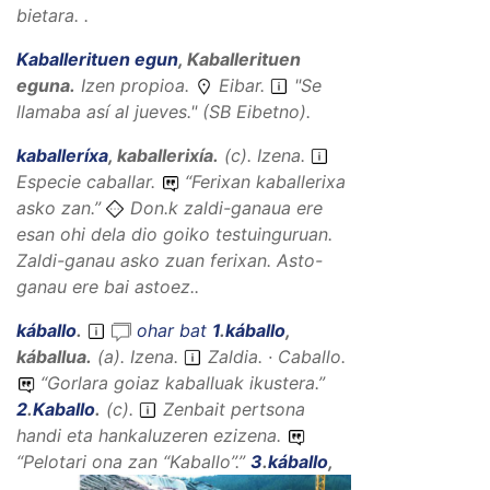
bietara. .
Kaballerituen egun
,
Kaballerituen
eguna
.
Izen propioa
.
Eibar.
"Se
llamaba así al jueves." (SB Eibetno).
kaballeríxa
,
kaballerixía
.
(
c
).
Izena
.
Especie caballar.
“
Ferixan kaballerixa
asko zan.
”
Don.k zaldi-ganaua ere
esan ohi dela dio goiko testuinguruan.
Zaldi-ganau asko zuan ferixan. Asto-
ganau ere bai astoez..
káballo
.
ohar bat
1
.
káballo
,
káballua
.
(
a
).
Izena
.
Zaldia. · Caballo.
“
Gorlara goiaz kaballuak ikustera.
”
2
.
Kaballo
.
(
c
).
Zenbait pertsona
handi eta hankaluzeren ezizena.
“
Pelotari ona zan “Kaballo”.
”
3
.
káballo
,