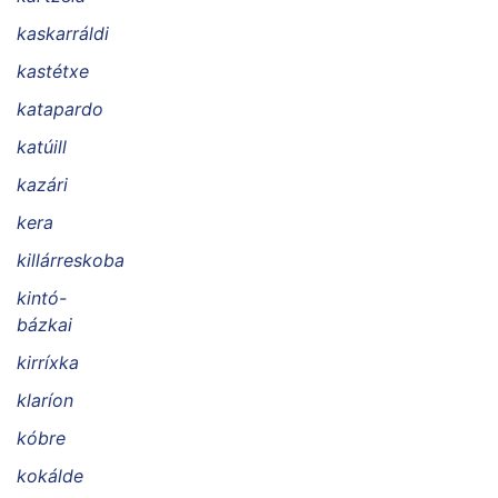
kaskarráldi
kastétxe
katapardo
katúill
kazári
kera
killárreskoba
kintó-
bázkai
kirríxka
klaríon
kóbre
kokálde