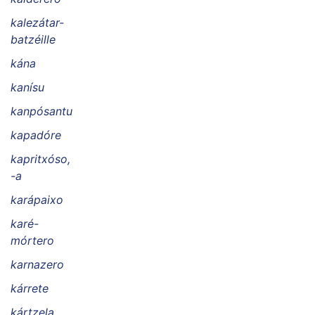
kalezátar-
batzéille
kána
kanísu
kanpósantu
kapadóre
kapritxóso,
-a
karápaixo
karé-
mórtero
karnazero
kárrete
kártzela