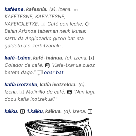
kafésne
,
kafesnía
.
(
a
).
Izena
.
KAFÉTESNE, KAFIATESNE,
KAFEKOLETXE
.
Café con leche.
Behin Ariznoa tabernan neuk ikusia:
sartu da Angiozarko gizon bat eta
galdetu dio zerbitzariak: .
kafé-txáno
,
kafé-txánua
.
(
c
).
Izena
.
Colador de café.
“
Kafe-txanua zuloz
beteta dago.
”
ohar bat
kafía ixotzeko
,
kafía ixotzekua
.
(
c
).
Izena
.
Molinillo de café.
“
Nun laga
dozu kafia ixotzekua?
”
káiku
.
1
.
káiku
,
káikua
.
(
d
).
Izena
.