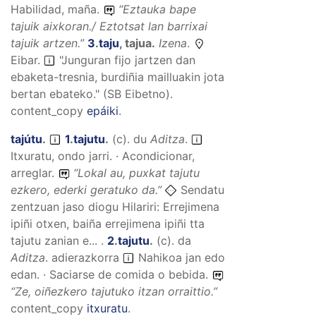
Habilidad, maña.
“
Eztauka bape
tajuik aixkoran./ Eztotsat lan barrixai
tajuik artzen.
”
3
.
taju
,
tajua
.
Izena
.
Eibar.
"Junguran fijo jartzen dan
ebaketa-tresnia, burdiñia mailluakin jota
bertan ebateko." (SB Eibetno).
content_copy
epáiki
.
tajútu
.
1
.
tajutu
.
(
c
).
du
Aditza
.
Itxuratu, ondo jarri. · Acondicionar,
arreglar.
“
Lokal au, puxkat tajutu
ezkero, ederki geratuko da.
”
Sendatu
zentzuan jaso diogu Hilariri: Errejimena
ipiñi otxen, baiña errejimena ipiñi tta
tajutu zanian e... .
2
.
tajutu
.
(
c
).
da
Aditza
.
adierazkorra
Nahikoa jan edo
edan. · Saciarse de comida o bebida.
“
Ze, oiñezkero tajutuko itzan orraittio.
”
content_copy
itxuratu
.