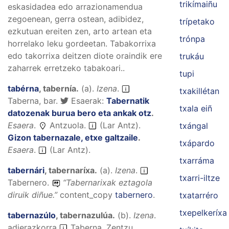
trikímaiñu
eskasidadea edo arrazionamendua
zegoenean, gerra ostean, adibidez,
trípetako
ezkutuan ereiten zen, arto artean eta
trónpa
horrelako leku gordeetan. Tabakorrixa
edo takorrixa deitzen diote oraindik ere
trukáu
zaharrek erretzeko tabakoari..
tupi
tabérna
,
tabernía
.
(
a
).
Izena
.
txakillétan
Taberna, bar.
Esaerak:
Tabernatik
txala eiñ
datozenak burua bero eta ankak otz
.
Esaera
.
Antzuola.
(Lar Antz).
txángal
Gizon tabernazale, etxe galtzaile
.
txápardo
Esaera
.
(Lar Antz).
txarráma
tabernári
,
tabernaríxa
.
(
a
).
Izena
.
txarri-iltze
Tabernero.
“
Tabernarixak eztagola
diruik diñue.
”
content_copy
tabernero
.
txatarréro
txepelkeríxa
tabernazúlo
,
tabernazulúa
.
(
b
).
Izena
.
adierazkorra
Taberna. Zentzu