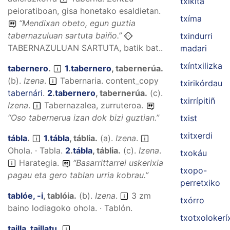
txíkita
peioratiboan, gisa honetako esaldietan.
txíma
“
Mendixan obeto, egun guztia
tabernazuluan sartuta baiño.
”
txindurri
TABERNAZULUAN SARTUTA, batik bat..
madari
txíntxilizka
tabernero
.
1
.
tabernero
,
tabernerúa
.
(
b
).
Izena
.
Tabernaria.
content_copy
txirikórdau
tabernári
.
2
.
tabernero
,
tabernerúa
.
(
c
).
txirrípitiñ
Izena
.
Tabernazalea, zurruteroa.
“
Oso tabernerua izan dok bizi guztian.
”
txist
txitxerdi
tábla
.
1
.
tábla
,
táblia
.
(
a
).
Izena
.
Ohola. · Tabla.
2
.
tábla
,
táblia
.
(
c
).
Izena
.
txokáu
Harategia.
“
Basarrittarrei uskerixia
txopo-
pagau eta gero tablan urria kobrau.
”
perretxiko
tablóe, -i
,
tablóia
.
(
b
).
Izena
.
3 zm
txórro
baino lodiagoko ohola. · Tablón.
txotxolokerí
tailla, taillatu
.