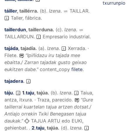
txurrunpio
táiller
,
taillérra
.
(
b
).
Izena
.
TAILLAR
.
Taller, fábrica.
taillerdun
,
taillerduna
.
(
c
).
Izena
.
TAILLARDUN
.
Empresario industrial.
tajáda
,
tajadía
.
(
a
).
Izena
.
Xerrada. ·
Filete.
“
Ipiñidazu iru tajada mee
ebaitta./ Zarran tajadak gusto geixao
eukitzen dabe.
”
content_copy
filete
.
tajadera
.
táju
.
1
.
taju
,
tajúa
.
(
b
).
Izena
.
Taiua,
antza, itxura. · Traza, parecido.
“
Gure
taillerrai kuartelan tajua artzen dotsat./
Antiajo orrekin Txiki Benegasen tajua
daukak.
”
TAJUA ARTU edo EUKI,
gehienbat. .
2
.
taju
,
tajúa
.
(
d
).
Izena
.