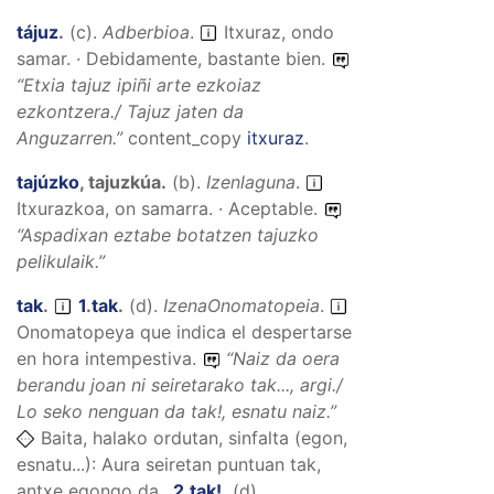
tájuz
.
(
c
).
Adberbioa
.
Itxuraz, ondo
samar. · Debidamente, bastante bien.
“
Etxia tajuz ipiñi arte ezkoiaz
ezkontzera./ Tajuz jaten da
Anguzarren.
”
content_copy
itxuraz
.
tajúzko
,
tajuzkúa
.
(
b
).
Izenlaguna
.
Itxurazkoa, on samarra. · Aceptable.
“
Aspadixan eztabe botatzen tajuzko
pelikulaik.
”
tak
.
1
.
tak
.
(
d
).
IzenaOnomatopeia
.
Onomatopeya que indica el despertarse
en hora intempestiva.
“
Naiz da oera
berandu joan ni seiretarako tak..., argi./
Lo seko nenguan da tak!, esnatu naiz.
”
Baita, halako ordutan, sinfalta (egon,
esnatu...): Aura seiretan puntuan tak,
antxe egongo da..
2
.
tak!
.
(
d
).