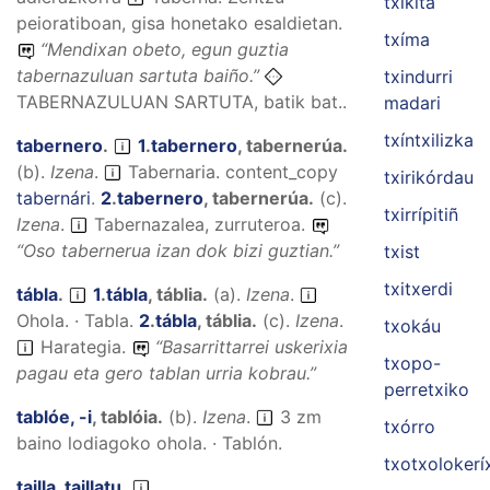
txíkita
peioratiboan, gisa honetako esaldietan.
txíma
“
Mendixan obeto, egun guztia
tabernazuluan sartuta baiño.
”
txindurri
TABERNAZULUAN SARTUTA, batik bat..
madari
txíntxilizka
tabernero
.
1
.
tabernero
,
tabernerúa
.
(
b
).
Izena
.
Tabernaria.
content_copy
txirikórdau
tabernári
.
2
.
tabernero
,
tabernerúa
.
(
c
).
txirrípitiñ
Izena
.
Tabernazalea, zurruteroa.
“
Oso tabernerua izan dok bizi guztian.
”
txist
txitxerdi
tábla
.
1
.
tábla
,
táblia
.
(
a
).
Izena
.
Ohola. · Tabla.
2
.
tábla
,
táblia
.
(
c
).
Izena
.
txokáu
Harategia.
“
Basarrittarrei uskerixia
txopo-
pagau eta gero tablan urria kobrau.
”
perretxiko
tablóe, -i
,
tablóia
.
(
b
).
Izena
.
3 zm
txórro
baino lodiagoko ohola. · Tablón.
txotxolokerí
tailla, taillatu
.