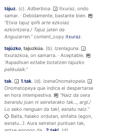
tájuz
.
(
c
).
Adberbioa
.
Itxuraz, ondo
samar. · Debidamente, bastante bien.
“
Etxia tajuz ipiñi arte ezkoiaz
ezkontzera./ Tajuz jaten da
Anguzarren.
”
content_copy
itxuraz
.
tajúzko
,
tajuzkúa
.
(
b
).
Izenlaguna
.
Itxurazkoa, on samarra. · Aceptable.
“
Aspadixan eztabe botatzen tajuzko
pelikulaik.
”
tak
.
1
.
tak
.
(
d
).
IzenaOnomatopeia
.
Onomatopeya que indica el despertarse
en hora intempestiva.
“
Naiz da oera
berandu joan ni seiretarako tak..., argi./
Lo seko nenguan da tak!, esnatu naiz.
”
Baita, halako ordutan, sinfalta (egon,
esnatu...): Aura seiretan puntuan tak,
antxe egongo da..
2
.
tak!
.
(
d
).