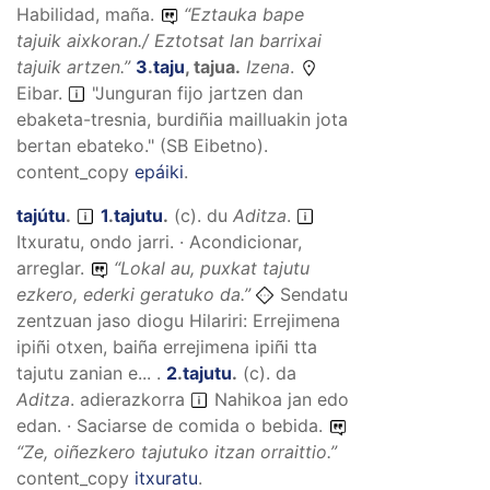
Habilidad, maña.
“
Eztauka bape
tajuik aixkoran./ Eztotsat lan barrixai
tajuik artzen.
”
3
.
taju
,
tajua
.
Izena
.
Eibar.
"Junguran fijo jartzen dan
ebaketa-tresnia, burdiñia mailluakin jota
bertan ebateko." (SB Eibetno).
content_copy
epáiki
.
tajútu
.
1
.
tajutu
.
(
c
).
du
Aditza
.
Itxuratu, ondo jarri. · Acondicionar,
arreglar.
“
Lokal au, puxkat tajutu
ezkero, ederki geratuko da.
”
Sendatu
zentzuan jaso diogu Hilariri: Errejimena
ipiñi otxen, baiña errejimena ipiñi tta
tajutu zanian e... .
2
.
tajutu
.
(
c
).
da
Aditza
.
adierazkorra
Nahikoa jan edo
edan. · Saciarse de comida o bebida.
“
Ze, oiñezkero tajutuko itzan orraittio.
”
content_copy
itxuratu
.