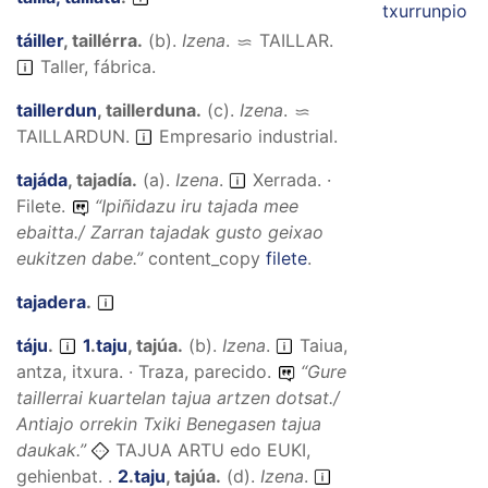
txurrunpio
táiller
,
taillérra
.
(
b
).
Izena
.
TAILLAR
.
Taller, fábrica.
taillerdun
,
taillerduna
.
(
c
).
Izena
.
TAILLARDUN
.
Empresario industrial.
tajáda
,
tajadía
.
(
a
).
Izena
.
Xerrada. ·
Filete.
“
Ipiñidazu iru tajada mee
ebaitta./ Zarran tajadak gusto geixao
eukitzen dabe.
”
content_copy
filete
.
tajadera
.
táju
.
1
.
taju
,
tajúa
.
(
b
).
Izena
.
Taiua,
antza, itxura. · Traza, parecido.
“
Gure
taillerrai kuartelan tajua artzen dotsat./
Antiajo orrekin Txiki Benegasen tajua
daukak.
”
TAJUA ARTU edo EUKI,
gehienbat. .
2
.
taju
,
tajúa
.
(
d
).
Izena
.