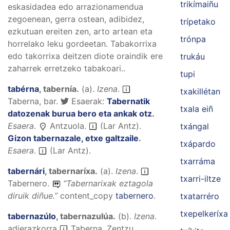
trikímaiñu
eskasidadea edo arrazionamendua
zegoenean, gerra ostean, adibidez,
trípetako
ezkutuan ereiten zen, arto artean eta
trónpa
horrelako leku gordeetan. Tabakorrixa
edo takorrixa deitzen diote oraindik ere
trukáu
zaharrek erretzeko tabakoari..
tupi
tabérna
,
tabernía
.
(
a
).
Izena
.
txakillétan
Taberna, bar.
Esaerak:
Tabernatik
txala eiñ
datozenak burua bero eta ankak otz
.
Esaera
.
Antzuola.
(Lar Antz).
txángal
Gizon tabernazale, etxe galtzaile
.
txápardo
Esaera
.
(Lar Antz).
txarráma
tabernári
,
tabernaríxa
.
(
a
).
Izena
.
txarri-iltze
Tabernero.
“
Tabernarixak eztagola
diruik diñue.
”
content_copy
tabernero
.
txatarréro
txepelkeríxa
tabernazúlo
,
tabernazulúa
.
(
b
).
Izena
.
adierazkorra
Taberna. Zentzu