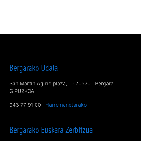
Bergarako Udala
San Martin Agirre plaza, 1 · 20570 · Bergara ·
GIPUZKOA
943 77 91 00 ·
Harremanetarako
Bergarako Euskara Zerbitzua