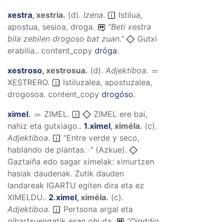
xestra
,
xestria
.
(
d
).
Izena
.
Istilua,
apostua, sesioa, droga.
“
Beti xestra
bila zebilen drogoso bat zuan.
”
Gutxi
erabilia..
content_copy
dróga
.
xestroso
,
xestrosua
.
(
d
).
Adjektiboa
.
XESTRERO
.
Istiluzalea, apostuzalea,
drogosoa.
content_copy
drogóso
.
ximel
.
ZIMEL
.
ZIMEL ere bai,
nahiz eta gutxiago..
1
.
ximel
,
ximéla
.
(
c
).
Adjektiboa
.
"Entre verde y seco,
hablando de plantas. ·" (Azkue).
Gaztaiña edo sagar ximelak: ximurtzen
hasiak daudenak. Zutik dauden
landareak IGARTU egiten dira eta ez
XIMELDU..
2
.
ximel
,
ximéla
.
(
c
).
Adjektiboa
.
Pertsona argal eta
gihartsuengatik esan ohi da.
“
Oinddio