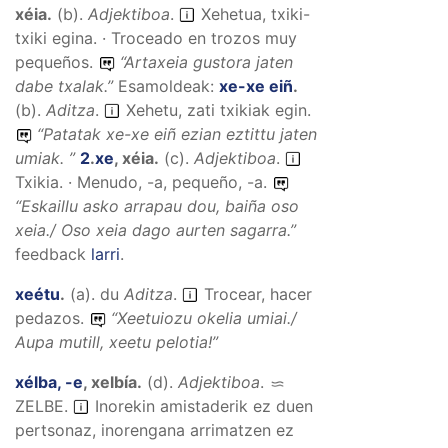
xéia
.
(
b
).
Adjektiboa
.
Xehetua, txiki-
txiki egina. · Troceado en trozos muy
pequeños.
“
Artaxeia gustora jaten
dabe txalak.
”
Esamoldeak:
xe-xe eiñ
.
(
b
).
Aditza
.
Xehetu, zati txikiak egin.
“
Patatak xe-xe eiñ ezian eztittu jaten
umiak.
”
2
.
xe
,
xéia
.
(
c
).
Adjektiboa
.
Txikia. · Menudo, -a, pequeño, -a.
“
Eskaillu asko arrapau dou, baiña oso
xeia./ Oso xeia dago aurten sagarra.
”
feedback
larri
.
xeétu
.
(
a
).
du
Aditza
.
Trocear, hacer
pedazos.
“
Xeetuiozu okelia umiai./
Aupa mutill, xeetu pelotia!
”
xélba, -e
,
xelbía
.
(
d
).
Adjektiboa
.
ZELBE
.
Inorekin amistaderik ez duen
pertsonaz, inorengana arrimatzen ez