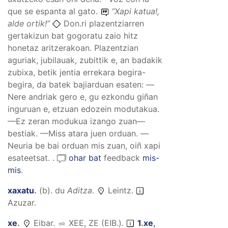
que se espanta al gato.
“
Xapi katua!,
alde ortik!
”
Don.ri plazentziarren
gertakizun bat gogoratu zaio hitz
honetaz aritzerakoan. Plazentzian
aguriak, jubilauak, zubittik e, an badakik
zubixa, betik jentia errekara begira-
begira, da batek bajiarduan esaten: —
Nere andriak gero e, gu ezkondu giñan
inguruan e, etzuan edozein modutakua.
—Ez zeran modukua izango zuan—
bestiak. —Miss atara juen orduan. —
Neuria be bai orduan mis zuan, oiñ xapi
esateetsat. .
ohar bat
feedback
mis-
mis
.
xaxatu
.
(
b
).
du
Aditza
.
Leintz.
Azuzar.
xe
.
Eibar.
XEE, ZE (EIB.)
.
1
.
xe
,