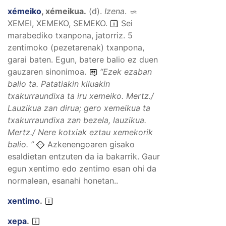
xémeiko
,
xémeikua
.
(
d
).
Izena
.
XEMEI, XEMEKO, SEMEKO
.
Sei
marabediko txanpona, jatorriz. 5
zentimoko (pezetarenak) txanpona,
garai baten. Egun, batere balio ez duen
gauzaren sinonimoa.
“
Ezek ezaban
balio ta. Patatiakin kiluakin
txakurraundixa ta iru xemeiko.
Mertz./
Lauzikua zan dirua; gero xemeikua ta
txakurraundixa zan bezela, lauzikua.
Mertz./
Nere kotxiak eztau xemekorik
balio.
”
Azkenengoaren gisako
esaldietan entzuten da ia bakarrik. Gaur
egun xentimo edo zentimo esan ohi da
normalean, esanahi honetan..
xentimo
.
xepa
.