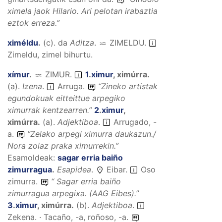
ximela jaok Hilario. Ari pelotan irabaztia
eztok erreza.
”
ximéldu
.
(
c
).
da
Aditza
.
ZIMELDU
.
Zimeldu, zimel bihurtu.
xímur
.
ZIMUR
.
1
.
ximur
,
ximúrra
.
(
a
).
Izena
.
Arruga.
“
Zineko artistak
egundokuak eitteittue arpegiko
ximurrak kentzearren.
”
2
.
ximur
,
ximúrra
.
(
a
).
Adjektiboa
.
Arrugado, -
a.
“
Zelako arpegi ximurra daukazun./
Nora zoiaz praka ximurrekin.
”
Esamoldeak:
sagar erria baiño
zimurragua
.
Esapidea
.
Eibar.
Oso
zimurra.
“
Sagar erria baiño
zimurragua arpegixa.
(AAG
Eibes).
”
3
.
ximur
,
ximúrra
.
(
b
).
Adjektiboa
.
Zekena. · Tacaño, -a, roñoso, -a.