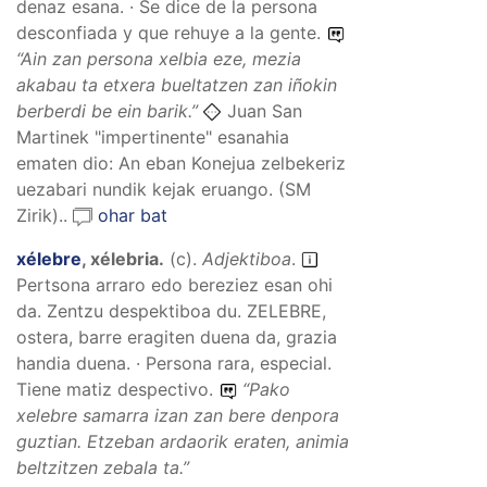
denaz esana. · Se dice de la persona
desconfiada y que rehuye a la gente.
“
Ain zan persona xelbia eze, mezia
akabau ta etxera bueltatzen zan iñokin
berberdi be ein barik.
”
Juan San
Martinek "impertinente" esanahia
ematen dio: An eban Konejua zelbekeriz
uezabari nundik kejak eruango. (SM
Zirik)..
ohar bat
xélebre
,
xélebria
.
(
c
).
Adjektiboa
.
Pertsona arraro edo bereziez esan ohi
da. Zentzu despektiboa du. ZELEBRE,
ostera, barre eragiten duena da, grazia
handia duena. · Persona rara, especial.
Tiene matiz despectivo.
“
Pako
xelebre samarra izan zan bere denpora
guztian. Etzeban ardaorik eraten, animia
beltzitzen zebala ta.
”