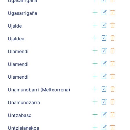
Ugasarrigaña
Ugasarrigaña
Ujalde
Ujaldea
Ulamendi
Ulamendi
Ulamendi
Unamunobarri (Meltxorrena)
Unamunozarra
Untzabaso
Untzielanekoa