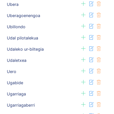
Ubera
Uberagoenengoa
Ubillondo
Udal pilotalekua
Udaleko ur-biltegia
Udaletxea
Uero
Ugabide
Ugarriaga
Ugarriagaberri