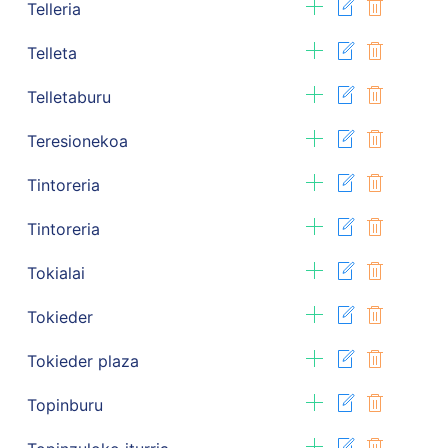
Telleria
Telleta
Telletaburu
Teresionekoa
Tintoreria
Tintoreria
Tokialai
Tokieder
Tokieder plaza
Topinburu