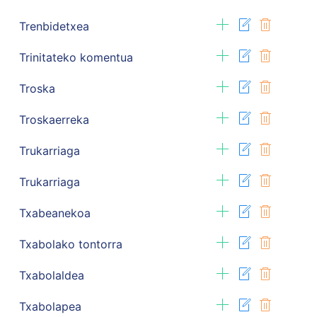
Trenbidetxea
Trinitateko komentua
Troska
Troskaerreka
Trukarriaga
Trukarriaga
Txabeanekoa
Txabolako tontorra
Txabolaldea
Txabolapea