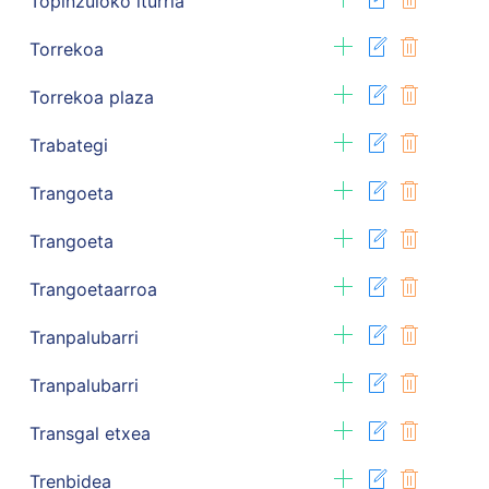
Topinzuloko iturria
Torrekoa
Torrekoa plaza
Trabategi
Trangoeta
Trangoeta
Trangoetaarroa
Tranpalubarri
Tranpalubarri
Transgal etxea
Trenbidea