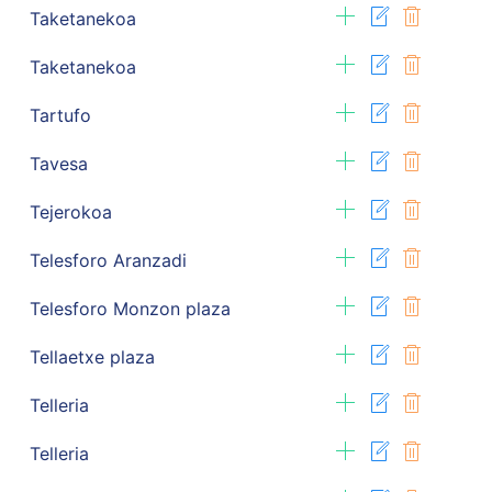
Taketanekoa
Taketanekoa
Tartufo
Tavesa
Tejerokoa
Telesforo Aranzadi
Telesforo Monzon plaza
Tellaetxe plaza
Telleria
Telleria