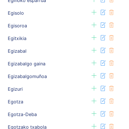
Egiñoko esparrua
Egisolo
Egisoroa
Egitxikia
Egizabal
Egizabalgo gaina
Egizabalgomuñoa
Egizuri
Egotza
Egotza-Deba
Egotzako txabola