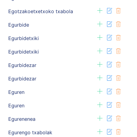
Egotzakoetxetxoko txabola
Egurbide
Egurbidetxiki
Egurbidetxiki
Egurbidezar
Egurbidezar
Eguren
Eguren
Egurenenea
Egurengo txabolak