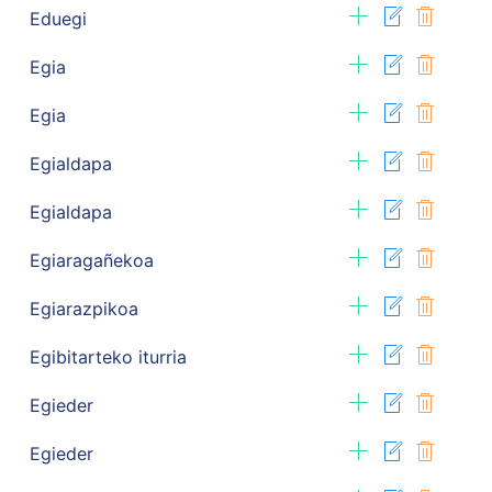
Eduegi
Egia
Egia
Egialdapa
Egialdapa
Egiaragañekoa
Egiarazpikoa
Egibitarteko iturria
Egieder
Egieder