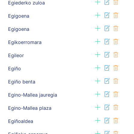
Egiederko zuloa
Egigoena
Egigoena
Egikoerromara
Egileor
Egiño
Egiño benta
Egino-Mallea jauregia
Egino-Mallea plaza
Egiñoaldea