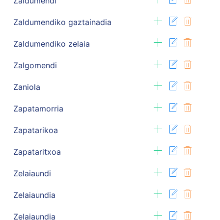
Zaldumendi
Zaldumendiko gaztainadia
Zaldumendiko zelaia
Zalgomendi
Zaniola
Zapatamorria
Zapatarikoa
Zapataritxoa
Zelaiaundi
Zelaiaundia
Zelaiaundia