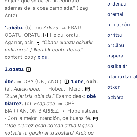
objeto que se da en un contrato
ordénau
además de la cosa cambiada." (Izag
oremai
Antz).
ormatxóri
1
.
obátu
.
(
b
).
dio
Aditza
.
EBÁTU,
orrítsu
OGATU, ORATU
.
Heldu, oratu. ·
Agarrar, asir.
“
Obatu eidazu eskutik
ortúlau
polittorrek./ Illetatik obatu dotsa.
”
óspera!
content_copy
eldu
.
ostikalári
2
.
obatu
.
otamoxtarra
óbe
.
OBA (UB., ANG.)
.
1
.
obe
,
obía
.
otxan
(
a
).
Adjektiboa
.
Hobea. · Mejor.
“
Zure jertsia obia da.
”
Esamoldeak:
obé
ozbéra
bíarrez
.
(
c
).
Esapidea
.
OBÉ
BIARRIAN, ON BIARREZ
.
Hobe ustean.
· Con la mejor intención, de buena fé.
“
Obe biarrez esan notsan dirua lagako
notsala ta gaizki artu zostan./ Arek pe