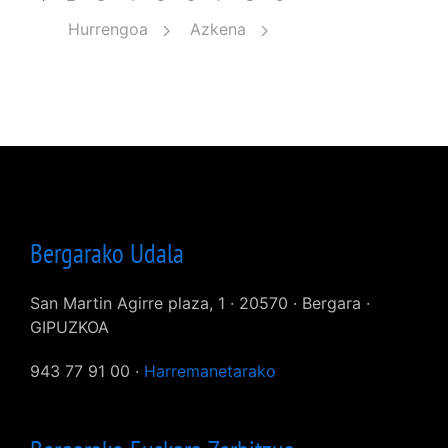
Hurrengoa
Azkena
Bergarako Udala
San Martin Agirre plaza, 1 · 20570 · Bergara ·
GIPUZKOA
943 77 91 00 ·
Harremanetarako