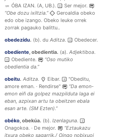
ÓBA IZAN. (A, UB.)
.
Ser mejor.
“
Obe dozu ixiltzia.
”
Geroaldia obeko
edo obe izango. Obeko leuke orrek
zorrak pagauko balittu..
obedezídu
.
(
b
).
du
Aditza
.
Obedecer.
obedíente
,
obedíentia
.
(
a
).
Adjektiboa
.
Obediente.
“
Oso mutiko
obedientia da.
”
obeitu
.
Aditza
.
Eibar.
"Obeditu,
amore eman. · Rendirse"
“
Da emon-
emon eiñ da golpez mazpilduta laga ei
eban, azpixan artu ta obeitzen ebala
esan arte.
(SM
Ezten).
”
obéko
,
obekúa
.
(
b
).
Izenlaguna
.
Onagokoa. · De mejor.
“
Eztaukazu
itxura obeko sagarrik./ Oingo nobixuoi