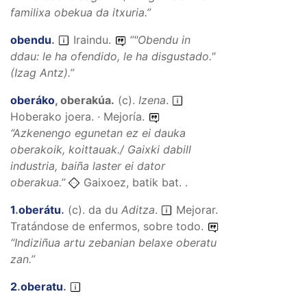
familixa obekua da itxuria.
”
obendu
.
Iraindu.
“
"Obendu in
ddau:
le ha ofendido, le ha disgustado."
(Izag Antz).”
oberáko
,
oberakúa
.
(
c
).
Izena
.
Hoberako joera. · Mejoría.
“
Azkenengo egunetan ez ei dauka
oberakoik, koittauak./ Gaixki dabill
industria, baiña laster ei dator
oberakua.
”
Gaixoez, batik bat. .
1
.
oberátu
.
(
c
).
da du
Aditza
.
Mejorar.
Tratándose de enfermos, sobre todo.
“
Indiziñua artu zebanian belaxe oberatu
zan.
”
2
.
oberatu
.