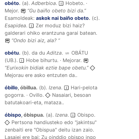
obéto
.
(
a
).
Adberbioa
.
Hobeto. ·
Mejor.
“
Gu baiño obeto bizi da.
”
Esamoldeak:
askok nai baiño obeto
.
(
c
).
Esapidea
.
Zer moduz bizi haiz?
galderari ohiko erantzuna garai batean.
“
Ondo bizi aiz, ala?
”
obétu
.
(
b
).
da du
Aditza
.
OBÁTU
(UB.)
.
Hobe bihurtu. · Mejorar.
“
Eurixokin bidiak eztie bape obetu.
”
Mejorau ere asko entzuten da..
óbillo
,
óbillua
.
(
b
).
Izena
.
Hari-pelota
gogorra. · Ovillo.
Nasaiari, besoan
batutakoari-eta, mataza..
óbispo
,
óbispua
.
(
a
).
Izena
.
Obispo.
Pertsona handiusteko edo "jakintsu"
zenbaiti ere "Obispua" deitu izan zaio.
Lasaiei ere bai: Zu oinddio obispo ingo