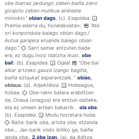
obe biarrez jardungo zeben baiña ziero
gizajotu zeben mutikua ainbeste
mimokin.
”
obían dago
.
(
c
).
Esapidea
.
Premia ederra du, honelakoetan:.
“
Ate
ori konponduta balego obian dago./
Autua garajera eruanda balego obian
dago.
”
Sarri samar entzuten bada
ere, ez dugu inoiz idatzita ikusi..
obe
bai!
.
(
b
).
Esapidea
.
Ojala!
“
Obe bai
alkar artzeko gauza izango bagiña,
baiña eztaukat esperantzaik.
”
obíao
,
obíaua
.
(
a
).
Adjektiboa
.
Hobeagoa,
hobea.
Obe-rekin batera erabiltzen
da. Onaua (onagoa) ere entzun daiteke,
eta ez umeen artean bakarrik. .
ola obe
.
(
b
).
Esapidea
.
Modu horretara hobe.
Baita: barik obe, artuta obe, etzanda
obe… Jan barik ondo ibiliko ga, baiña
janda obe..
2
.
óbe izan
.
(
a
).
da
Aditza
.