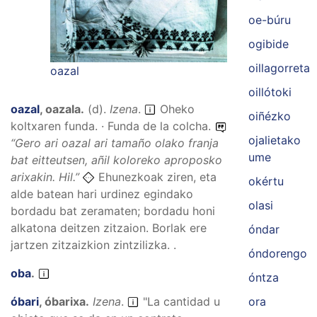
oe-búru
ogibide
oillagorreta
oazal
oillótoki
oazal
,
oazala
.
(
d
).
Izena
.
Oheko
oiñézko
koltxaren funda. · Funda de la colcha.
ojalietako
“
Gero ari oazal ari tamaño olako franja
ume
bat eitteutsen, añil koloreko aproposko
arixakin.
Hil.”
Ehunezkoak ziren, eta
okértu
alde batean hari urdinez egindako
olasi
bordadu bat zeramaten; bordadu honi
alkatona deitzen zitzaion. Borlak ere
óndar
jartzen zitzaizkion zintzilizka. .
óndorengo
oba
.
óntza
ora
óbari
,
óbarixa
.
Izena
.
"La cantidad u