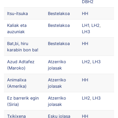
DBH2
Itsu-itsuka
Bestelakoa
HH
Kaliak eta
Bestelakoa
LH1
,
LH2
,
auzuniak
LH3
Bat,bi, hiru
Bestelakoa
HH
karabin bon ba!
Azud Adtafez
Atzerriko
LH2
,
LH3
(Maroko)
jolasak
Animalixa
Atzerriko
HH
(Amerika)
jolasak
Ez barrerik egin
Atzerriko
LH2
,
LH3
(Siria)
jolasak
Txikixena
Esku jolasa
HH