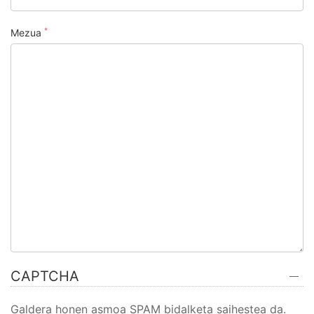
*
Mezua
CAPTCHA
Galdera honen asmoa SPAM bidalketa saihestea da.