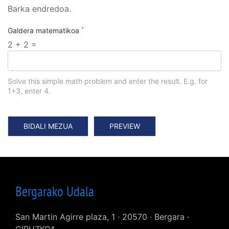
Barka endredoa.
*
Galdera matematikoa
2 + 2 =
Solve this simple math problem and enter the result. E.g. for
1+3, enter 4.
Bergarako Udala
San Martin Agirre plaza, 1 · 20570 · Bergara ·