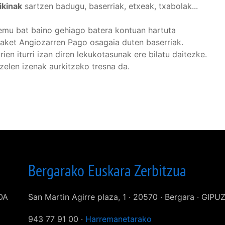
ikinak
sartzen badugu, baserriak, etxeak, txabolak...
Eremu bat baino gehiago batera kontuan hartuta
tzaket Angiozarren Pago osagaia duten baserriak.
orien iturri izan diren lekukotasunak ere bilatu daitezke.
elen izenak aurkitzeko tresna da.
Bergarako Euskara Zerbitzua
KOA
San Martin Agirre plaza, 1 · 20570 · Bergara · GIP
943 77 91 00 ·
Harremanetarako