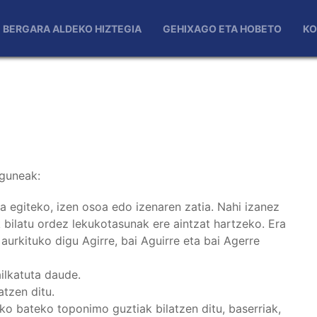
BERGARA ALDEKO HIZTEGIA
GEHIXAGO ETA HOBETO
KO
bguneak:
a egiteko, izen osoa edo izenaren zatia. Nahi izanez
 bilatu ordez lekukotasunak ere aintzat hartzeko. Era
aurkituko digu Agirre, bai Aguirre eta bai Agerre
ilkatuta daude.
tzen ditu.
ko bateko toponimo guztiak bilatzen ditu, baserriak,