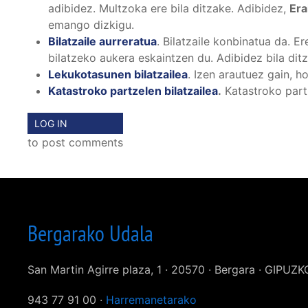
adibidez. Multzoka ere bila ditzake. Adibidez,
Era
emango dizkigu.
Bilatzaile aurreratua
. Bilatzaile konbinatua da. 
bilatzeko aukera eskaintzen du. Adibidez bila di
Lekukotasunen bilatzailea
. Izen arautuez gain, h
Katastroko partzelen bilatzailea
.
Katastroko partz
LOG IN
to post comments
Bergarako Udala
San Martin Agirre plaza, 1 · 20570 · Bergara · GIPUZ
943 77 91 00 ·
Harremanetarako