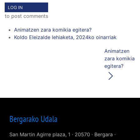
LOG IN
to post comments
Animatzen zara komikia egitera?
Koldo Eleizalde lehiaketa, 2024ko oinarriak
Animatzen
zara komikia
egitera?
Bergarako Udala
San Martin Agirre plaza, 1 · 20570 · Bergara ·