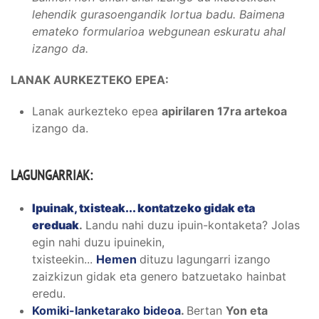
lehendik gurasoengandik lortua badu. Baimena
emateko formularioa webgunean eskuratu ahal
izango da.
LANAK AURKEZTEKO EPEA:
Lanak aurkezteko epea
apirilaren 17ra artekoa
izango da.
LAGUNGARRIAK:
Ipuinak, txisteak... kontatzeko gidak eta
ereduak
.
Landu nahi duzu ipuin-kontaketa? Jolas
egin nahi duzu ipuinekin,
txisteekin...
Hemen
dituzu lagungarri izango
zaizkizun gidak eta genero batzuetako hainbat
eredu.
Komiki-lanketarako bideoa
.
Bertan
Yon eta