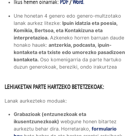
Ikus hemen oinarriak:
PDF
/
Word
.
Une honetan 4 genero edo genero-multzotako
lanak aurkez litezke:
Ipuin idatzia eta poesia,
Komikia, Bertsoa, eta Kontakizuna eta
interpretazioa.
Azkeneko horren barruan daude
honako hauek:
antzerkia, podcasta, ipuin-
kontaketa eta txiste edo umorezko pasadizoen
kontaketa.
Oso komenigarria da parte hartuko
duzun generokoak, bereziki, ondo irakurtzea
LEHIAKETAN PARTE HARTZEKO BETETZEKOAK:
Lanak aurkezteko moduak:
Grabazioak (entzunezkoak eta
ikusentzunezkoak)
webgune honen bitartez
aurkeztu behar dira.
Horretarako,
formulario