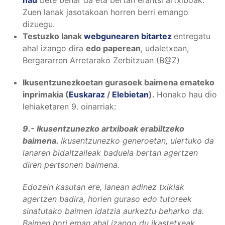
hau
bete behar da eta bertan erantsi artxiboak.
Zuen lanak jasotakoan horren berri emango
dizuegu.
Testuzko lanak
webgunearen bitartez
entregatu
ahal izango dira
edo paperean
, udaletxean,
Bergararren Arretarako Zerbitzuan (B@Z)
Ikusentzunezkoetan gurasoek baimena emateko
inprimakia (
Euskaraz
/
Elebietan
).
Honako hau dio
lehiaketaren 9. oinarriak:
9.- Ikusentzunezko artxiboak erabiltzeko
baimena.
Ikusentzunezko generoetan, ulertuko da
lanaren bidaltzaileak baduela bertan agertzen
diren pertsonen baimena.
Edozein kasutan ere, lanean adinez txikiak
agertzen badira, horien guraso edo tutoreek
sinatutako baimen idatzia aurkeztu beharko da.
Baimen hori eman ahal izango du ikastetxeak