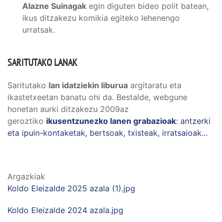
Alazne Suinagak
egin diguten bideo polit batean,
ikus ditzakezu komikia egiteko lehenengo
urratsak.
SARITUTAKO LANAK
Saritutako
lan idatziekin liburua
argitaratu eta
ikastetxeetan banatu ohi da. Bestalde, webgune
honetan aurki ditzakezu 2009az
geroztiko
ikusentzunezko lanen grabazioak
: antzerki
eta ipuin-kontaketak, bertsoak, txisteak, irratsaioak...
Argazkiak
Koldo Eleizalde 2025 azala (1).jpg
Koldo Eleizalde 2024 azala.jpg