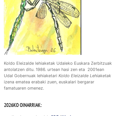
Koldo Eleizalde lehiaketak Udaleko Euskara Zerbitzuak
antolatzen ditu. 1986. urtean hasi zen eta 2001ean
Udal Gobernuak lehiaketari
Koldo Eleizalde Lehiaketak
izena ematea erabaki zuen, euskalari bergarar
famatuaren omenez.
2026KO OINARRIAK: