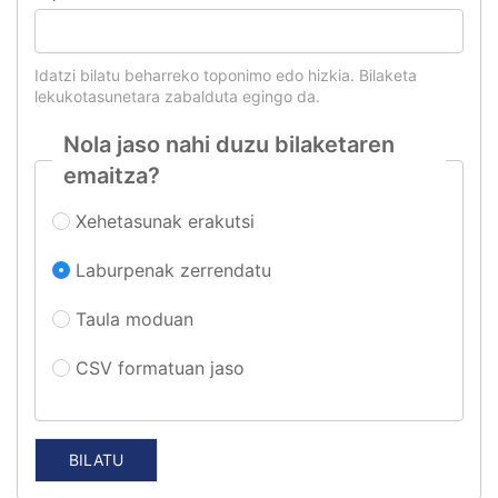
Idatzi bilatu beharreko toponimo edo hizkia. Bilaketa
lekukotasunetara zabalduta egingo da.
Nola jaso nahi duzu bilaketaren
emaitza?
Xehetasunak erakutsi
Laburpenak zerrendatu
Taula moduan
CSV formatuan jaso