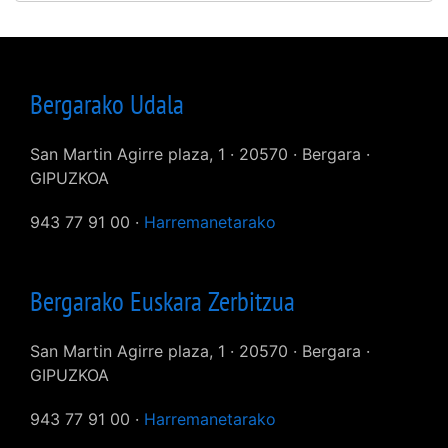
Bergarako Udala
San Martin Agirre plaza, 1 · 20570 · Bergara ·
GIPUZKOA
943 77 91 00 ·
Harremanetarako
Bergarako Euskara Zerbitzua
San Martin Agirre plaza, 1 · 20570 · Bergara ·
GIPUZKOA
943 77 91 00 ·
Harremanetarako