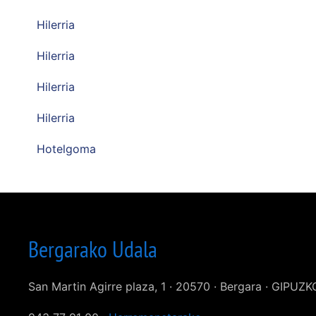
Hilerria
Hilerria
Hilerria
Hilerria
Hotelgoma
Bergarako Udala
San Martin Agirre plaza, 1 · 20570 · Bergara · GIPUZ