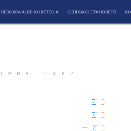
BERGARA ALDEKO HIZTEGIA
GEHIXAGO ETA HOBETO
KO
O
P
R
S
T
U
V
X
Z