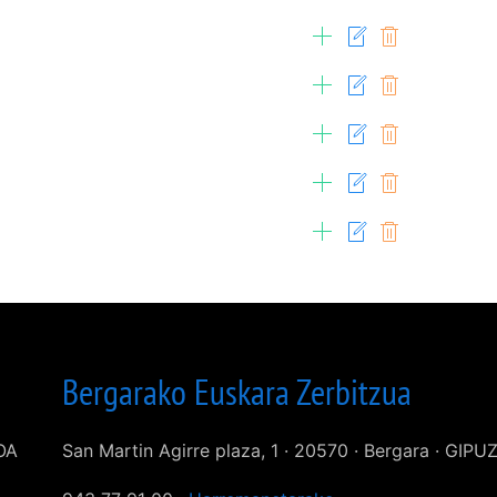
Bergarako Euskara Zerbitzua
KOA
San Martin Agirre plaza, 1 · 20570 · Bergara · GIP