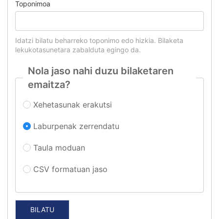
Toponimoa
Idatzi bilatu beharreko toponimo edo hizkia. Bilaketa
lekukotasunetara zabalduta egingo da.
Nola jaso nahi duzu bilaketaren
emaitza?
Xehetasunak erakutsi
Laburpenak zerrendatu
Taula moduan
CSV formatuan jaso