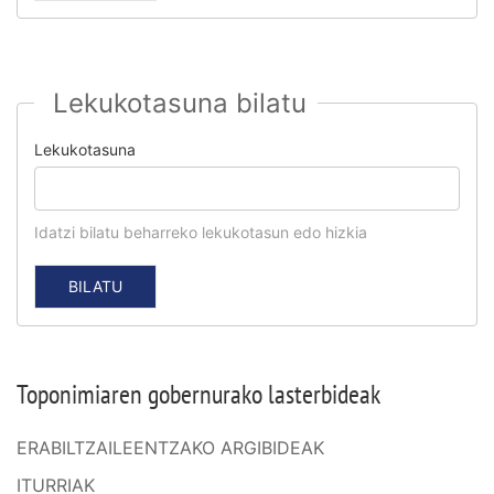
Lekukotasuna bilatu
Lekukotasuna
Idatzi bilatu beharreko lekukotasun edo hizkia
Toponimiaren gobernurako lasterbideak
ERABILTZAILEENTZAKO ARGIBIDEAK
ITURRIAK