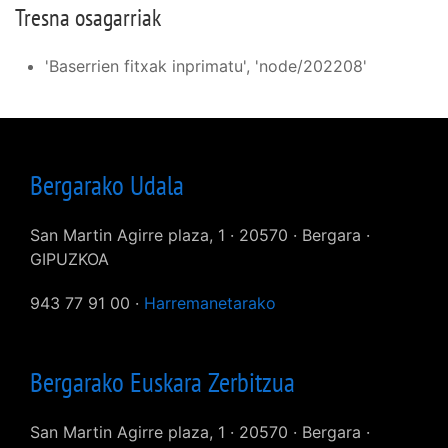
Tresna osagarriak
'Baserrien fitxak inprimatu', 'node/202208'
Bergarako Udala
San Martin Agirre plaza, 1 · 20570 · Bergara ·
GIPUZKOA
943 77 91 00 ·
Harremanetarako
Bergarako Euskara Zerbitzua
San Martin Agirre plaza, 1 · 20570 · Bergara ·