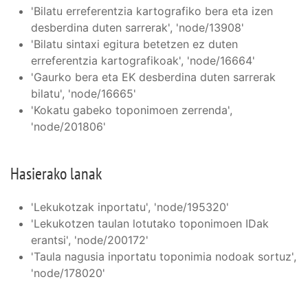
'Bilatu erreferentzia kartografiko bera eta izen
desberdina duten sarrerak', 'node/13908'
'Bilatu sintaxi egitura betetzen ez duten
erreferentzia kartografikoak', 'node/16664'
'Gaurko bera eta EK desberdina duten sarrerak
bilatu', 'node/16665'
'Kokatu gabeko toponimoen zerrenda',
'node/201806'
Hasierako lanak
'Lekukotzak inportatu', 'node/195320'
'Lekukotzen taulan lotutako toponimoen IDak
erantsi', 'node/200172'
'Taula nagusia inportatu toponimia nodoak sortuz',
'node/178020'