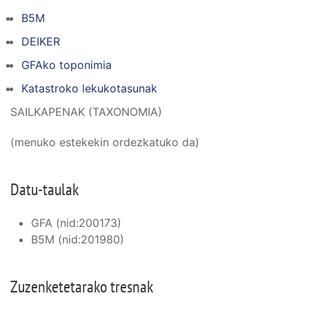
B5M
DEIKER
GFAko toponimia
Katastroko lekukotasunak
SAILKAPENAK (TAXONOMIA)
(menuko estekekin ordezkatuko da)
Datu-taulak
GFA (nid:200173)
B5M (nid:201980)
Zuzenketetarako tresnak