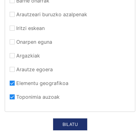
Barne oharrak
Arautzeari buruzko azalpenak
Iritzi eskean
Onarpen eguna
Argazkiak
Arautze egoera
Elementu geografikoa
Toponimia auzoak