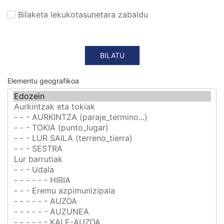
Bilaketa lekukotasunetara zabaldu
Elementu geografikoa