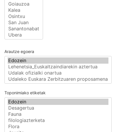
Arautze egoera
Toponimiako etiketak