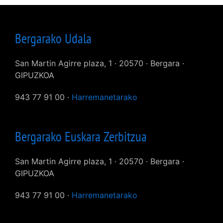
Bergarako Udala
San Martin Agirre plaza, 1 · 20570 · Bergara ·
GIPUZKOA
943 77 91 00 ·
Harremanetarako
Bergarako Euskara Zerbitzua
San Martin Agirre plaza, 1 · 20570 · Bergara ·
GIPUZKOA
943 77 91 00 ·
Harremanetarako