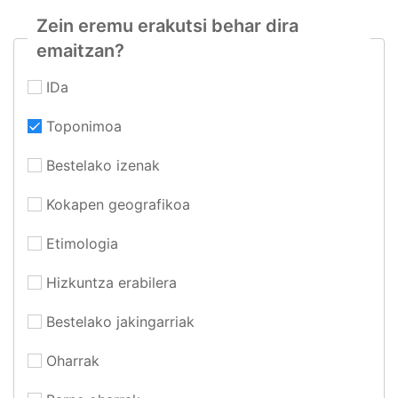
Zein eremu erakutsi behar dira
emaitzan?
IDa
Toponimoa
Bestelako izenak
Kokapen geografikoa
Etimologia
Hizkuntza erabilera
Bestelako jakingarriak
Oharrak