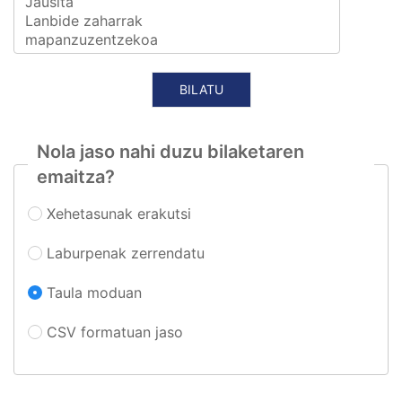
Nola jaso nahi duzu bilaketaren
emaitza?
Xehetasunak erakutsi
Laburpenak zerrendatu
Taula moduan
CSV formatuan jaso