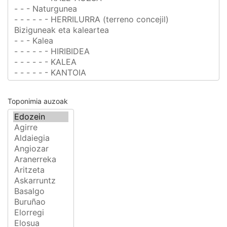
Toponimia auzoak