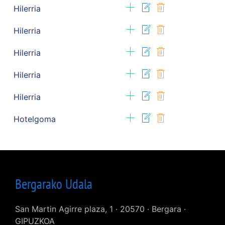
Hilerria
Hilerria
Hilerria
Hilerria
Hilerria
Hotelgoma
Bergarako Udala
San Martin Agirre plaza, 1 · 20570 · Bergara ·
GIPUZKOA