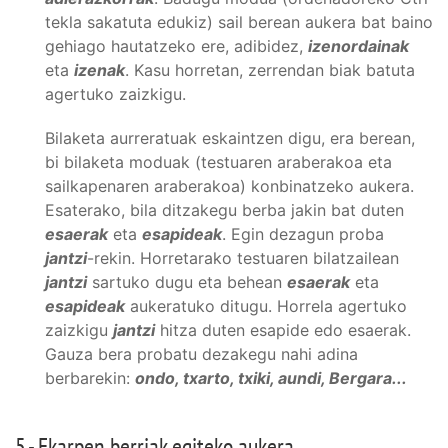
tekla sakatuta edukiz) sail berean aukera bat baino
gehiago hautatzeko ere, adibidez,
izenordainak
eta
izenak
. Kasu horretan, zerrendan biak batuta
agertuko zaizkigu.
Bilaketa aurreratuak eskaintzen digu, era berean,
bi bilaketa moduak (testuaren araberakoa eta
sailkapenaren araberakoa) konbinatzeko aukera.
Esaterako, bila ditzakegu berba jakin bat duten
esaerak
eta
esapideak
. Egin dezagun proba
jantzi
-rekin. Horretarako testuaren bilatzailean
jantzi
sartuko dugu eta behean
esaerak
eta
esapideak
aukeratuko ditugu. Horrela agertuko
zaizkigu
jantzi
hitza duten esapide edo esaerak.
Gauza bera probatu dezakegu nahi adina
berbarekin:
ondo, txarto, txiki, aundi, Bergara...
5.- Ekarpen berriak egiteko aukera.