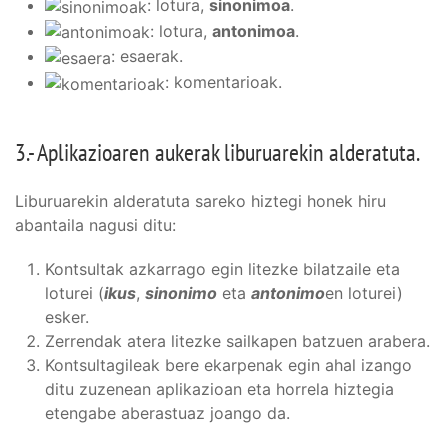
: lotura,
sinonimoa
.
: lotura,
antonimoa
.
: esaerak.
: komentarioak.
3.- Aplikazioaren aukerak liburuarekin alderatuta.
Liburuarekin alderatuta sareko hiztegi honek hiru
abantaila nagusi ditu:
Kontsultak azkarrago egin litezke bilatzaile eta
loturei (
ikus
,
sinonimo
eta
antonimo
en loturei)
esker.
Zerrendak atera litezke sailkapen batzuen arabera.
Kontsultagileak bere ekarpenak egin ahal izango
ditu zuzenean aplikazioan eta horrela hiztegia
etengabe aberastuaz joango da.