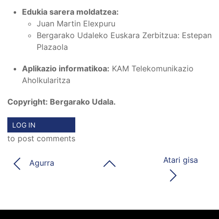
Edukia sarera moldatzea:
Juan Martin Elexpuru
Bergarako Udaleko Euskara Zerbitzua: Estepan
Plazaola
Aplikazio informatikoa:
KAM Telekomunikazio
Aholkularitza
Copyright: Bergarako Udala.
LOG IN
to post comments
Atari gisa
Agurra