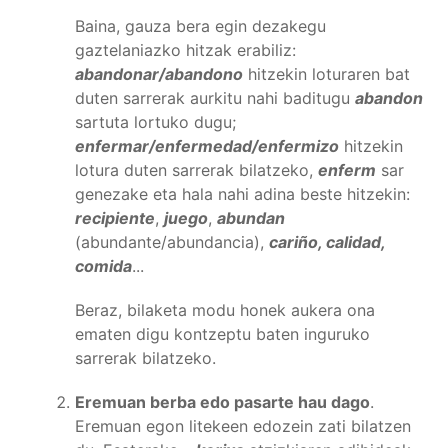
Baina, gauza bera egin dezakegu
gaztelaniazko hitzak erabiliz:
abandonar/abandono
hitzekin loturaren bat
duten sarrerak aurkitu nahi baditugu
abandon
sartuta lortuko dugu;
enfermar/enfermedad/enfermizo
hitzekin
lotura duten sarrerak bilatzeko,
enferm
sar
genezake eta hala nahi adina beste hitzekin:
recipiente
,
juego
,
abundan
(abundante/abundancia),
cariño, calidad,
comida
...
Beraz, bilaketa modu honek aukera ona
ematen digu kontzeptu baten inguruko
sarrerak bilatzeko.
Eremuan berba edo pasarte hau dago
.
Eremuan egon litekeen edozein zati bilatzen