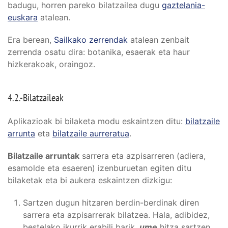
badugu, horren pareko bilatzailea dugu
gaztelania-
euskara
atalean.
Era berean,
Sailkako zerrendak
atalean zenbait
zerrenda osatu dira: botanika, esaerak eta haur
hizkerakoak, oraingoz.
4.2.-Bilatzaileak
Aplikazioak bi bilaketa modu eskaintzen ditu:
bilatzaile
arrunta
eta
bilatzaile aurreratua
.
Bilatzaile arruntak
sarrera eta azpisarreren (adiera,
esamolde eta esaeren) izenburuetan egiten ditu
bilaketak eta bi aukera eskaintzen dizkigu:
Sartzen dugun hitzaren berdin-berdinak diren
sarrera eta azpisarrerak bilatzea. Hala, adibidez,
bestelako ikurrik erabili barik,
ume
hitza sartzen