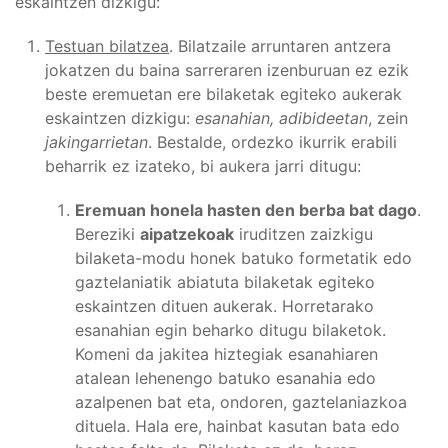
eskaintzen dizkigu:
Testuan bilatzea
. Bilatzaile arruntaren antzera
jokatzen du baina sarreraren izenburuan ez ezik
beste eremuetan ere bilaketak egiteko aukerak
eskaintzen dizkigu:
esanahian, adibideetan
, zein
jakingarrietan
. Bestalde, ordezko ikurrik erabili
beharrik ez izateko, bi aukera jarri ditugu:
Eremuan honela hasten den berba bat dago
.
Bereziki
aipatzekoak
iruditzen zaizkigu
bilaketa-modu honek batuko formetatik edo
gaztelaniatik abiatuta bilaketak egiteko
eskaintzen dituen aukerak. Horretarako
esanahian egin beharko ditugu bilaketok.
Komeni da jakitea hiztegiak esanahiaren
atalean lehenengo batuko esanahia edo
azalpenen bat eta, ondoren, gaztelaniazkoa
dituela. Hala ere, hainbat kasutan bata edo