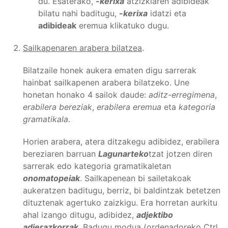
du. Esaterako,
-kerixa
atzizkiaren adibideak
bilatu nahi baditugu,
-kerixa
idatzi eta
adibideak
eremua klikatuko dugu.
Sailkapenaren arabera bilatzea
.
Bilatzaile honek aukera ematen digu sarrerak
hainbat sailkapenen arabera bilatzeko. Une
honetan honako 4 sailok daude:
aditz-erregimena
,
erabilera bereziak
,
erabilera eremua
eta
kategoria
gramatikala
.
Horien arabera, atera ditzakegu adibidez, erabilera
bereziaren barruan
Lagunarteko
tzat jotzen diren
sarrerak edo kategoria gramatikaletan
onomatopeiak
. Sailkapenean bi sailetakoak
aukeratzen baditugu, berriz, bi baldintzak betetzen
dituztenak agertuko zaizkigu. Era horretan aurkitu
ahal izango ditugu, adibidez,
adjektibo
adierazkorrak
. Badugu modua (ordenadoreko Ctrl