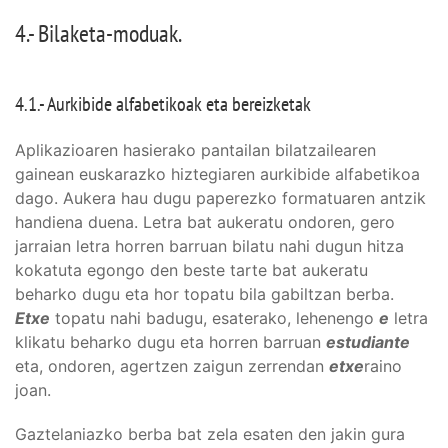
4.- Bilaketa-moduak.
4.1.- Aurkibide alfabetikoak eta bereizketak
Aplikazioaren hasierako pantailan bilatzailearen
gainean euskarazko hiztegiaren aurkibide alfabetikoa
dago. Aukera hau dugu paperezko formatuaren antzik
handiena duena. Letra bat aukeratu ondoren, gero
jarraian letra horren barruan bilatu nahi dugun hitza
kokatuta egongo den beste tarte bat aukeratu
beharko dugu eta hor topatu bila gabiltzan berba.
Etxe
topatu nahi badugu, esaterako, lehenengo
e
letra
klikatu beharko dugu eta horren barruan
estudiante
eta, ondoren, agertzen zaigun zerrendan
etxe
raino
joan.
Gaztelaniazko berba bat zela esaten den jakin gura