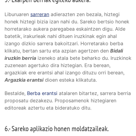
Liburuaren
sarreran
adierazten zen bezala, hiztegi
honek hiztegi bizia izan nahi du. Sareko bertsio honek
horretarako aukera paregabea eskaintzen digu. Alde
batetik, irakurleak nahi dituen iruzkinak egin ahal
izango dizkio sarrera bakoitzari. Horretarako berba
klikatu, bertan sartu eta azpian agertzen den
Bidali
iruzkin berria
izeneko atala bete beharko du. Iruzkinok
zuzenean agertuko dira hiztegian. Era berean,
argazkiak ere erantsi ahal izango dituzu orri berean,
Argazkia erantsi
dioen esteka klikatuta.
Bestalde,
Berba erantsi
atalaren bitartez, sarrera berria
proposatu dezakezu. Proposamenok hiztegiaren
editoreak aztertu eta bideratuko ditu.
6.- Sareko aplikazio honen moldatzaileak.