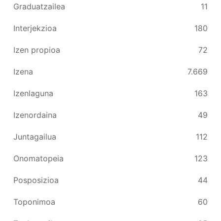
Graduatzailea
11
Interjekzioa
180
Izen propioa
72
Izena
7.669
Izenlaguna
163
Izenordaina
49
Juntagailua
112
Onomatopeia
123
Posposizioa
44
Toponimoa
60