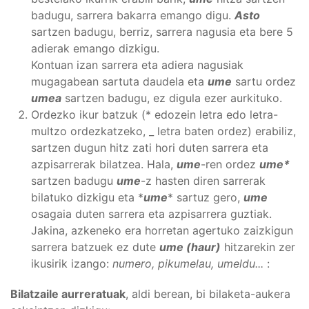
badugu, sarrera bakarra emango digu.
Asto
sartzen badugu, berriz, sarrera nagusia eta bere 5
adierak emango dizkigu.
Kontuan izan sarrera eta adiera nagusiak
mugagabean sartuta daudela eta
ume
sartu ordez
umea
sartzen badugu, ez digula ezer aurkituko.
Ordezko ikur batzuk (* edozein letra edo letra-
multzo ordezkatzeko, _ letra baten ordez) erabiliz,
sartzen dugun hitz zati hori duten sarrera eta
azpisarrerak bilatzea. Hala,
ume
-ren ordez
ume*
sartzen badugu
ume
-z hasten diren sarrerak
bilatuko dizkigu eta *
ume
* sartuz gero,
ume
osagaia duten sarrera eta azpisarrera guztiak.
Jakina, azkeneko era horretan agertuko zaizkigun
sarrera batzuek ez dute
ume (haur)
hitzarekin zer
ikusirik izango:
numero, pikumelau, umeldu...
:
Bilatzaile aurreratuak
, aldi berean, bi bilaketa-aukera