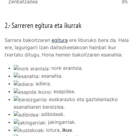
Zenbatzailea
95
2.- Sarreren egitura eta ikurrak
Sarrera bakoitzaren
egitura
ere liburuko bera da. Hala
ere, lagungarri izan daitezkeelakoan hainbat ikur
txertatu ditugu. Hona hemen bakoitzaren esanahia:
: nork erantsia.
: esanahia.
: adiera.
: esapidea.
: euskarazko eta gaztelaniazko
esanahiaren bereizlea.
: adibideak.
: jakingarriak.
: lotura,
ikus
.