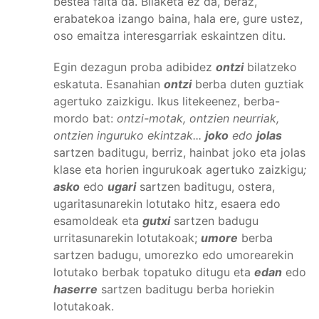
bestea falta da. Bilaketa ez da, beraz,
erabatekoa izango baina, hala ere, gure ustez,
oso emaitza interesgarriak eskaintzen ditu.
Egin dezagun proba adibidez
ontzi
bilatzeko
eskatuta. Esanahian
ontzi
berba duten guztiak
agertuko zaizkigu. Ikus litekeenez, berba-
mordo bat:
ontzi-motak, ontzien neurriak,
ontzien inguruko ekintzak...
joko
edo
jolas
sartzen baditugu, berriz, hainbat joko eta jolas
klase eta horien ingurukoak agertuko zaizkigu
;
asko
edo
ugari
sartzen baditugu, ostera,
ugaritasunarekin lotutako hitz, esaera edo
esamoldeak eta
gutxi
sartzen badugu
urritasunarekin lotutakoak;
umore
berba
sartzen badugu, umorezko edo umorearekin
lotutako berbak topatuko ditugu eta
edan
edo
haserre
sartzen baditugu berba horiekin
lotutakoak.