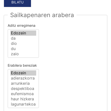
Sailkapenaren arabera
Aditz erregimena
Erabilera bereziak