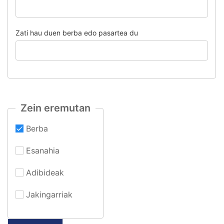
Zati hau duen berba edo pasartea du
Zein eremutan
Berba
Esanahia
Adibideak
Jakingarriak