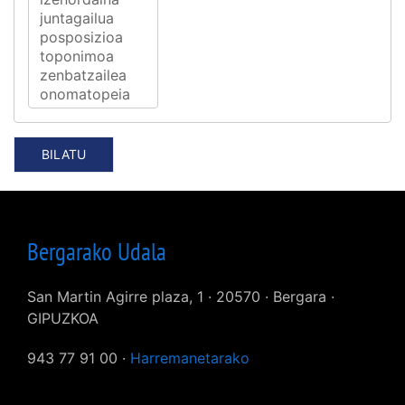
Bergarako Udala
San Martin Agirre plaza, 1 · 20570 · Bergara ·
GIPUZKOA
943 77 91 00 ·
Harremanetarako