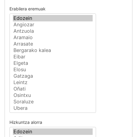
Erabilera eremuak
Hizkuntza alorra