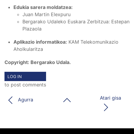
Edukia sarera moldatzea:
Juan Martin Elexpuru
Bergarako Udaleko Euskara Zerbitzua: Estepan
Plazaola
Aplikazio informatikoa:
KAM Telekomunikazio
Aholkularitza
Copyright: Bergarako Udala.
LOG IN
to post comments
Atari gisa
Agurra