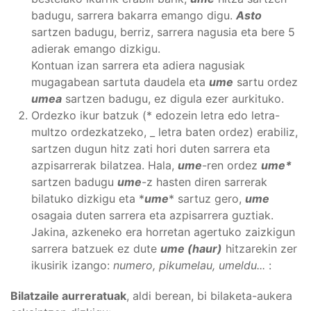
badugu, sarrera bakarra emango digu.
Asto
sartzen badugu, berriz, sarrera nagusia eta bere 5
adierak emango dizkigu.
Kontuan izan sarrera eta adiera nagusiak
mugagabean sartuta daudela eta
ume
sartu ordez
umea
sartzen badugu, ez digula ezer aurkituko.
Ordezko ikur batzuk (* edozein letra edo letra-
multzo ordezkatzeko, _ letra baten ordez) erabiliz,
sartzen dugun hitz zati hori duten sarrera eta
azpisarrerak bilatzea. Hala,
ume
-ren ordez
ume*
sartzen badugu
ume
-z hasten diren sarrerak
bilatuko dizkigu eta *
ume
* sartuz gero,
ume
osagaia duten sarrera eta azpisarrera guztiak.
Jakina, azkeneko era horretan agertuko zaizkigun
sarrera batzuek ez dute
ume (haur)
hitzarekin zer
ikusirik izango:
numero, pikumelau, umeldu...
:
Bilatzaile aurreratuak
, aldi berean, bi bilaketa-aukera