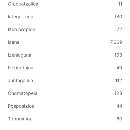
Graduatzailea
11
Interjekzioa
180
Izen propioa
72
Izena
7.669
Izenlaguna
163
Izenordaina
49
Juntagailua
112
Onomatopeia
123
Posposizioa
44
Toponimoa
60