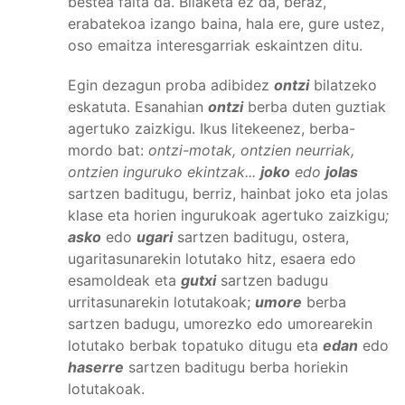
bestea falta da. Bilaketa ez da, beraz,
erabatekoa izango baina, hala ere, gure ustez,
oso emaitza interesgarriak eskaintzen ditu.
Egin dezagun proba adibidez
ontzi
bilatzeko
eskatuta. Esanahian
ontzi
berba duten guztiak
agertuko zaizkigu. Ikus litekeenez, berba-
mordo bat:
ontzi-motak, ontzien neurriak,
ontzien inguruko ekintzak...
joko
edo
jolas
sartzen baditugu, berriz, hainbat joko eta jolas
klase eta horien ingurukoak agertuko zaizkigu
;
asko
edo
ugari
sartzen baditugu, ostera,
ugaritasunarekin lotutako hitz, esaera edo
esamoldeak eta
gutxi
sartzen badugu
urritasunarekin lotutakoak;
umore
berba
sartzen badugu, umorezko edo umorearekin
lotutako berbak topatuko ditugu eta
edan
edo
haserre
sartzen baditugu berba horiekin
lotutakoak.