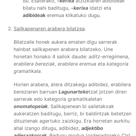
du. Esaterako,
-kerixa
atzizkiaren adibideak
bilatu nahi baditugu,
-kerixa
idatzi eta
adibideak
eremua klikatuko dugu.
Sailkapenaren arabera bilatzea
.
Bilatzaile honek aukera ematen digu sarrerak
hainbat sailkapenen arabera bilatzeko. Une
honetan honako 4 sailok daude:
aditz-erregimena
,
erabilera bereziak
,
erabilera eremua
eta
kategoria
gramatikala
.
Horien arabera, atera ditzakegu adibidez, erabilera
bereziaren barruan
Lagunarteko
tzat jotzen diren
sarrerak edo kategoria gramatikaletan
onomatopeiak
. Sailkapenean bi sailetakoak
aukeratzen baditugu, berriz, bi baldintzak betetzen
dituztenak agertuko zaizkigu. Era horretan aurkitu
ahal izango ditugu, adibidez,
adjektibo
adierazkorrak
. Badugu modua (ordenadoreko Ctrl