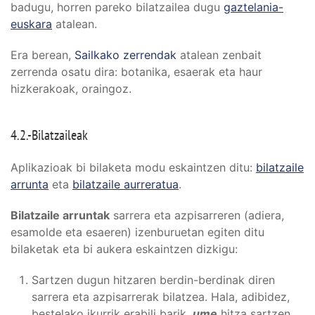
badugu, horren pareko bilatzailea dugu
gaztelania-
euskara
atalean.
Era berean,
Sailkako zerrendak
atalean zenbait
zerrenda osatu dira: botanika, esaerak eta haur
hizkerakoak, oraingoz.
4.2.-Bilatzaileak
Aplikazioak bi bilaketa modu eskaintzen ditu:
bilatzaile
arrunta
eta
bilatzaile aurreratua
.
Bilatzaile arruntak
sarrera eta azpisarreren (adiera,
esamolde eta esaeren) izenburuetan egiten ditu
bilaketak eta bi aukera eskaintzen dizkigu:
Sartzen dugun hitzaren berdin-berdinak diren
sarrera eta azpisarrerak bilatzea. Hala, adibidez,
bestelako ikurrik erabili barik,
ume
hitza sartzen