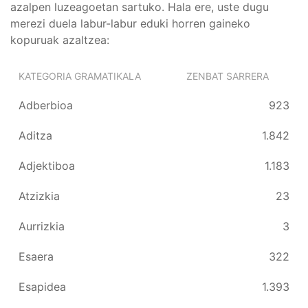
azalpen luzeagoetan sartuko. Hala ere, uste dugu
merezi duela labur-labur eduki horren gaineko
kopuruak azaltzea:
KATEGORIA GRAMATIKALA
ZENBAT SARRERA
Adberbioa
923
Aditza
1.842
Adjektiboa
1.183
Atzizkia
23
Aurrizkia
3
Esaera
322
Esapidea
1.393