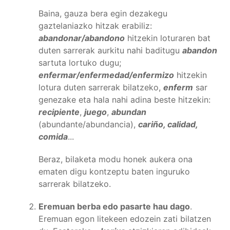
Baina, gauza bera egin dezakegu
gaztelaniazko hitzak erabiliz:
abandonar/abandono
hitzekin loturaren bat
duten sarrerak aurkitu nahi baditugu
abandon
sartuta lortuko dugu;
enfermar/enfermedad/enfermizo
hitzekin
lotura duten sarrerak bilatzeko,
enferm
sar
genezake eta hala nahi adina beste hitzekin:
recipiente
,
juego
,
abundan
(abundante/abundancia),
cariño, calidad,
comida
...
Beraz, bilaketa modu honek aukera ona
ematen digu kontzeptu baten inguruko
sarrerak bilatzeko.
Eremuan berba edo pasarte hau dago
.
Eremuan egon litekeen edozein zati bilatzen