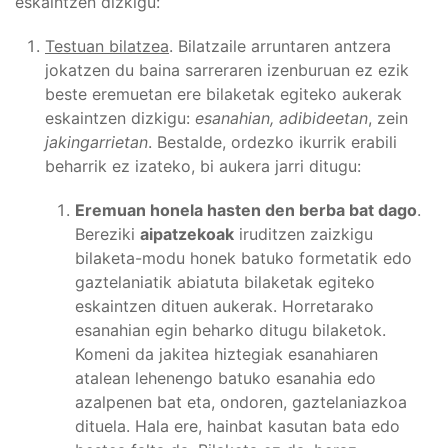
eskaintzen dizkigu:
Testuan bilatzea
. Bilatzaile arruntaren antzera
jokatzen du baina sarreraren izenburuan ez ezik
beste eremuetan ere bilaketak egiteko aukerak
eskaintzen dizkigu:
esanahian, adibideetan
, zein
jakingarrietan
. Bestalde, ordezko ikurrik erabili
beharrik ez izateko, bi aukera jarri ditugu:
Eremuan honela hasten den berba bat dago
.
Bereziki
aipatzekoak
iruditzen zaizkigu
bilaketa-modu honek batuko formetatik edo
gaztelaniatik abiatuta bilaketak egiteko
eskaintzen dituen aukerak. Horretarako
esanahian egin beharko ditugu bilaketok.
Komeni da jakitea hiztegiak esanahiaren
atalean lehenengo batuko esanahia edo
azalpenen bat eta, ondoren, gaztelaniazkoa
dituela. Hala ere, hainbat kasutan bata edo