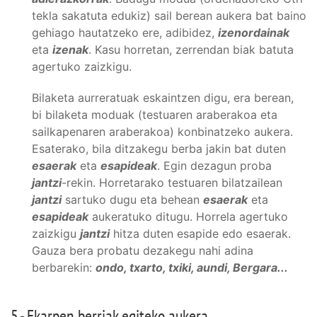
tekla sakatuta edukiz) sail berean aukera bat baino
gehiago hautatzeko ere, adibidez,
izenordainak
eta
izenak
. Kasu horretan, zerrendan biak batuta
agertuko zaizkigu.
Bilaketa aurreratuak eskaintzen digu, era berean,
bi bilaketa moduak (testuaren araberakoa eta
sailkapenaren araberakoa) konbinatzeko aukera.
Esaterako, bila ditzakegu berba jakin bat duten
esaerak
eta
esapideak
. Egin dezagun proba
jantzi
-rekin. Horretarako testuaren bilatzailean
jantzi
sartuko dugu eta behean
esaerak
eta
esapideak
aukeratuko ditugu. Horrela agertuko
zaizkigu
jantzi
hitza duten esapide edo esaerak.
Gauza bera probatu dezakegu nahi adina
berbarekin:
ondo, txarto, txiki, aundi, Bergara...
5.- Ekarpen berriak egiteko aukera.