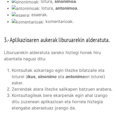
: lotura,
sinonimoa
.
: lotura,
antonimoa
.
: esaerak.
: komentarioak.
3.- Aplikazioaren aukerak liburuarekin alderatuta.
Liburuarekin alderatuta sareko hiztegi honek hiru
abantaila nagusi ditu:
Kontsultak azkarrago egin litezke bilatzaile eta
loturei (
ikus
,
sinonimo
eta
antonimo
en loturei)
esker.
Zerrendak atera litezke sailkapen batzuen arabera.
Kontsultagileak bere ekarpenak egin ahal izango
ditu zuzenean aplikazioan eta horrela hiztegia
etengabe aberastuaz joango da.