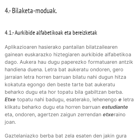
4.- Bilaketa-moduak.
4.1.- Aurkibide alfabetikoak eta bereizketak
Aplikazioaren hasierako pantailan bilatzailearen
gainean euskarazko hiztegiaren aurkibide alfabetikoa
dago. Aukera hau dugu paperezko formatuaren antzik
handiena duena. Letra bat aukeratu ondoren, gero
jarraian letra horren barruan bilatu nahi dugun hitza
kokatuta egongo den beste tarte bat aukeratu
beharko dugu eta hor topatu bila gabiltzan berba.
Etxe
topatu nahi badugu, esaterako, lehenengo
e
letra
klikatu beharko dugu eta horren barruan
estudiante
eta, ondoren, agertzen zaigun zerrendan
etxe
raino
joan.
Gaztelaniazko berba bat zela esaten den jakin gura