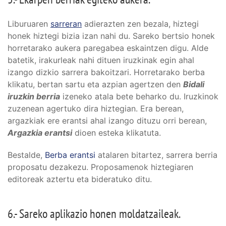
Liburuaren
sarreran
adierazten zen bezala, hiztegi
honek hiztegi bizia izan nahi du. Sareko bertsio honek
horretarako aukera paregabea eskaintzen digu. Alde
batetik, irakurleak nahi dituen iruzkinak egin ahal
izango dizkio sarrera bakoitzari. Horretarako berba
klikatu, bertan sartu eta azpian agertzen den
Bidali
iruzkin berria
izeneko atala bete beharko du. Iruzkinok
zuzenean agertuko dira hiztegian. Era berean,
argazkiak ere erantsi ahal izango dituzu orri berean,
Argazkia erantsi
dioen esteka klikatuta.
Bestalde,
Berba erantsi
atalaren bitartez, sarrera berria
proposatu dezakezu. Proposamenok hiztegiaren
editoreak aztertu eta bideratuko ditu.
6.- Sareko aplikazio honen moldatzaileak.