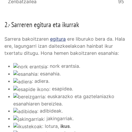
Zenbatzailea
95
2.- Sarreren egitura eta ikurrak
Sarrera bakoitzaren
egitura
ere liburuko bera da. Hala
ere, lagungarri izan daitezkeelakoan hainbat ikur
txertatu ditugu. Hona hemen bakoitzaren esanahia:
: nork erantsia.
: esanahia.
: adiera.
: esapidea.
: euskarazko eta gaztelaniazko
esanahiaren bereizlea.
: adibideak.
: jakingarriak.
: lotura,
ikus
.