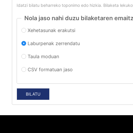
Idatzi bilatu beharreko toponimo edo hizkia. Bilaketa leku
Nola jaso nahi duzu bilaketaren emait
Xehetasunak erakutsi
Laburpenak zerrendatu
Taula moduan
CSV formatuan jaso