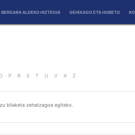
BERGARA ALDEKO HIZTEGIA
GEHIXAGO ETA HOBETO
KO
O
P
R
S
T
U
V
X
Z
zu bilaketa zehatzagoa egiteko.