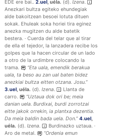
EDE ere bai..
2
.
uel
,
uéla
.
(
d
).
Izena
.
Anezkari bultza egiteko ehundegiak
alde bakoitzean besoei lotuta dituen
sokak. Ehuleak soka horiei tira eginez
anezka mugitzen du alde batetik
bestera. · Cuerda del telar que al tirar
de ella el tejedor, la lanzadera recibe los
golpes que la hacen circular de un lado
a otro de la urdimbre colocando la
trama.
“
Eta uala, emendik berakua
uala, ta beso au zan ual baten bidez
anezkiai bultza eitten otzana.
Josu.”
3
.
uel
,
uéla
.
(
d
).
Izena
.
Llanta de
carro.
“
Uztaua dok ori be; meia
danian uela. Burdixai, burdi zorrotzai
eitte jakok orrekin, ia plantxa dezentia.
Da meia baldin bada uela.
Don.”
4
.
uel
,
uéla
.
(
d
).
Izena
.
Burdinazko uztaua. ·
Aro de metal.
“
Ordenia emun