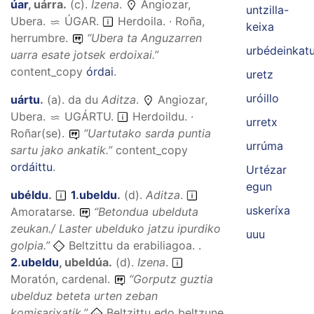
úar
,
uárra
.
(
c
).
Izena
.
Angiozar,
untzilla-
Ubera.
ÚGAR
.
Herdoila. · Roña,
keixa
herrumbre.
“
Ubera ta Anguzarren
urbédeinkat
uarra esate jotsek erdoixai.
”
content_copy
órdai
.
uretz
uróillo
uártu
.
(
a
).
da du
Aditza
.
Angiozar,
Ubera.
UGÁRTU
.
Herdoildu. ·
urretx
Roñar(se).
“
Uartutako sarda puntia
urrúma
sartu jako ankatik.
”
content_copy
ordáittu
.
Urtézar
egun
ubéldu
.
1
.
ubeldu
.
(
d
).
Aditza
.
uskeríxa
Amoratarse.
“
Betondua ubelduta
zeukan./ Laster ubelduko jatzu ipurdiko
uuu
golpia.
”
Beltzittu da erabiliagoa. .
2
.
ubeldu
,
ubeldúa
.
(
d
).
Izena
.
Moratón, cardenal.
“
Gorputz guztia
ubelduz beteta urten zeban
komisarixatik.
”
Beltzittu edo beltzune