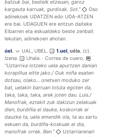
batzuk bai, besteik etzeuan, garoz
kargauta karruak, gurdixak.
Sot.”
Oso
adinekoek UDATZEN edo UDA-ATZEN
ere bai. UDAGUEN ere entzun daiteke
Eibarren eta eskualdeko beste zenbait
lekutan, adinekoen ahotan.
úel
.
UAL, UBEL
.
1
.
uel
,
uéla
.
(
c
).
Izena
.
Uhala. · Correa de cuero.
“
Uztarrixa lotzeko uela apurtzen danian
korapillua eitte jako./ Guk miña esaten
dotsau, olako... onetxen moduko zer
bat, uelakin barruan lotuta egoten da,
taka, taka, taka, arek joten dau.
Luis./
Manofrak, eztakit zuk dakizun zelakuak
dien, burdiñia ei dauke, koskorrak ei
dauzke ta, uela emendik ola, ta au sartu
eskuen da, burdiña-koskuak ei dia,
manofrak orrek.
Ben.”
Uztarriarenari