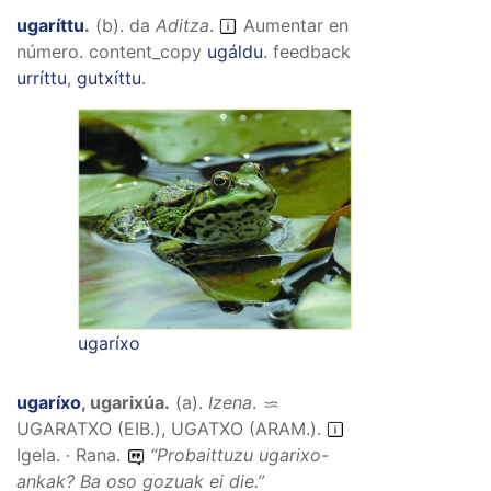
ugaríttu
.
(
b
).
da
Aditza
.
Aumentar en
número.
content_copy
ugáldu
.
feedback
urríttu
,
gutxíttu
.
ugaríxo
ugaríxo
,
ugarixúa
.
(
a
).
Izena
.
UGARATXO (EIB.), UGATXO (ARAM.)
.
Igela. · Rana.
“
Probaittuzu ugarixo-
ankak? Ba oso gozuak ei die.
”