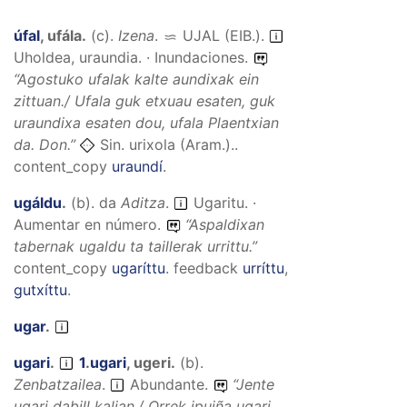
úfal
,
ufála
.
(
c
).
Izena
.
UJAL (EIB.)
.
Uholdea, uraundia. · Inundaciones.
“
Agostuko ufalak kalte aundixak ein
zittuan./ Ufala guk etxuau esaten, guk
uraundixa esaten dou, ufala Plaentxian
da.
Don.”
Sin. urixola (Aram.)..
content_copy
uraundí
.
ugáldu
.
(
b
).
da
Aditza
.
Ugaritu. ·
Aumentar en número.
“
Aspaldixan
tabernak ugaldu ta taillerak urrittu.
”
content_copy
ugaríttu
.
feedback
urríttu
,
gutxíttu
.
ugar
.
ugari
.
1
.
ugari
,
ugeri
.
(
b
).
Zenbatzailea
.
Abundante.
“
Jente
ugari dabill kalian./ Orrek ipuiña ugari