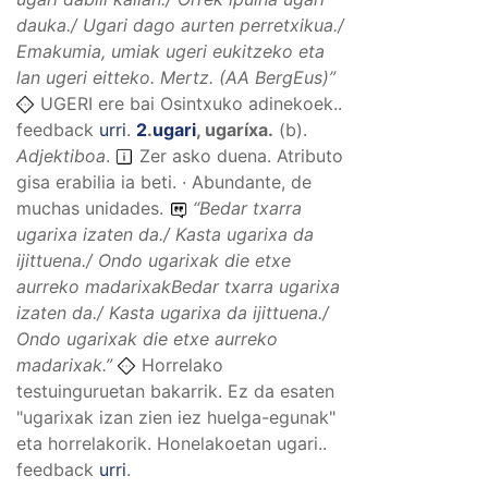
dauka./ Ugari dago aurten perretxikua./
Emakumia, umiak ugeri eukitzeko eta
lan ugeri eitteko.
Mertz. (AA BergEus)”
UGERI ere bai Osintxuko adinekoek..
feedback
urri
.
2
.
ugari
,
ugaríxa
.
(
b
).
Adjektiboa
.
Zer asko duena. Atributo
gisa erabilia ia beti. · Abundante, de
muchas unidades.
“
Bedar txarra
ugarixa izaten da./ Kasta ugarixa da
ijittuena./ Ondo ugarixak die etxe
aurreko madarixakBedar txarra ugarixa
izaten da./ Kasta ugarixa da ijittuena./
Ondo ugarixak die etxe aurreko
madarixak.
”
Horrelako
testuinguruetan bakarrik. Ez da esaten
"ugarixak izan zien iez huelga-egunak"
eta horrelakorik. Honelakoetan ugari..
feedback
urri
.