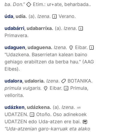
ba.
Don.”
Etim.: ur+ate, beharbada..
úda
,
udía
.
(
a
).
Izena
.
Verano.
udabárri
,
udabarríxa
.
(
a
).
Izena
.
Primavera.
udaguen
,
udaguena
.
Izena
.
Eibar.
"Udazkena. Baserrietan kalean baino
gehiago erabiltzen da berba hau." (AAG
Eibes).
udalora
,
udaloria
.
Izena
.
BOTANIKA.
primula vulgaris.
Eibar.
Primula,
vellorita.
udázken
,
udázkena
.
(
a
).
Izena
.
UDATZEN
.
Otoño. Oso adinekoek
UDATZEN edo Uda-atzen ere bai.
“
Uda-atzenian garo-karruak eta alako