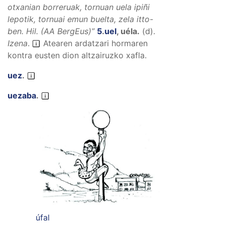
otxanian borreruak, tornuan uela ipiñi
lepotik, tornuai emun buelta, zela itto-
ben.
Hil. (AA BergEus)”
5
.
uel
,
uéla
.
(
d
).
Izena
.
Atearen ardatzari hormaren
kontra eusten dion altzairuzko xafla.
uez
.
uezaba
.
úfal