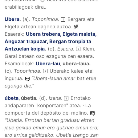
erabiliagoak dira..
Ubera
.
(
a
).
Toponimoa
.
Bergara eta
Elgeta artean dagoen auzoa.
Esaerak:
Ubera trebera, Elgeta maleta,
Anguzar trapuzar, Bergan tronpia ta
Antzuelan koipia
.
(
d
).
Esaera
.
Klem.
Garai batean oso ezaguna zen esaera.
Esamoldeak:
Ubera-lau
,
ubera-laua
.
(
c
).
Toponimoa
.
Uberako kalea eta
ingurua.
“
Ubera-lauan amar bat etxe
egongo die.
”
úbeta
,
úbetia
.
(
d
).
Izena
.
Errotako
andapararen "konportaren" atea. · La
compuerta del depósito del molino.
“
Ubetia. Errotan bertan graduau eitten
jaue geixao emun ero gutxiao emun ero,
ero arrixa gelditzeko. Ubetia izengo zan