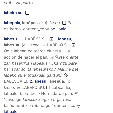
erabiltziagaittik.
”
labeko su
.
labépala
,
labépalia
.
(
c
).
Izena
.
Pala
de horno.
content_copy
ogí-pala
.
labésu
.
LABÉKO SÚ
.
1
.
labesu
,
labesúa
.
(
c
).
Izena
.
LABEKO SU
.
Ogia labean egitearen ekintza. · La
acción de hacer el pan.
“
Astero eitte
zan basarrixan labesua./ Ekarrizu pare
bar abar sorta labesurako./ Makiña bat
labeko su einddakuak gaittun.
”
LABESUA EI.
2
.
labesu
,
labesúa
.
(
c
).
Izena
.
LABEKO SU
.
Labealdia,
labealdi bakoitza. · Hornada de pan.
“
Lenengo labesuko ogixa bigarrena
baiño obeto erreta dago.
”
content_copy
labeáldi
.