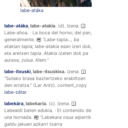
labe-atáka
labe-atáka
,
labe-atakía
.
(
d
).
Izena
.
Labe-ahoa. · La boca del horno; del pan,
generalmente.
“
Labe-tapia..., ba
atakian tapia; labe-atakia esan izen dok,
eta aretxen tapia. Atakia izaten dok pa
auraxe, zulua.
Klem.”
labe-itxuski
,
labe-itsuskixa
.
Izena
.
"Sutako brasa baztertzeko erabiltzen
den erratza." (Lar
Antz
).
content_copy
labe-zátar
.
labekára
,
labekaría
.
(
c
).
Izena
.
Labealdi baten edukia. · El contenido de
una hornada.
“
Labekara osua alperrik
galdu jakuen azkarri txarra