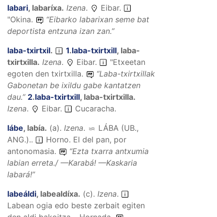
labari
,
labaríxa
.
Izena
.
Eibar.
"Okina.
“
Eibarko labarixan seme bat
deportista entzuna izan zan.
”
laba-txirtxil
.
1
.
laba-txirtxill
,
laba-
txirtxilla
.
Izena
.
Eibar.
"Etxeetan
egoten den txirtxilla.
“
Laba-txirtxillak
Gabonetan be ixildu gabe kantatzen
dau.
”
2
.
laba-txirtxill
,
laba-txirtxilla
.
Izena
.
Eibar.
Cucaracha.
lábe
,
labía
.
(
a
).
Izena
.
LÁBA (UB.,
ANG.).
.
Horno. El del pan, por
antonomasia.
“
Ezta txarra antxumia
labian erreta./ —Karabá! —Kaskaria
labará!
”
labeáldi
,
labealdíxa
.
(
c
).
Izena
.
Labean ogia edo beste zerbait egiten
den aldi bakoitza. · Hornada.