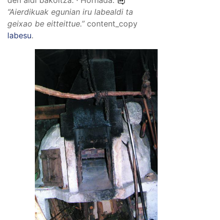
“
Aierdikuak egunian iru labealdi ta
geixao be eitteittue.
”
content_copy
labesu
.