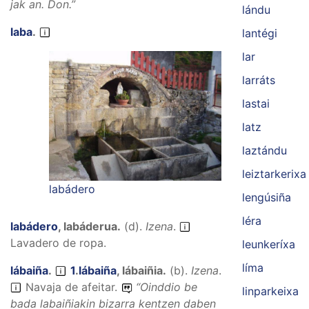
jak an.
Don.”
lándu
laba
.
lantégi
lar
larráts
lastai
latz
laztándu
leiztarkerixa
labádero
lengúsiña
léra
labádero
,
labáderua
.
(
d
).
Izena
.
Lavadero de ropa.
leunkeríxa
líma
lábaiña
.
1
.
lábaiña
,
lábaiñia
.
(
b
).
Izena
.
Navaja de afeitar.
“
Oinddio be
linparkeixa
bada labaiñiakin bizarra kentzen daben