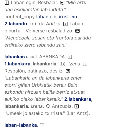
Laban egin. Resbalar.
“
Miñ artu
dau eskillaratan labanduta.
”
content_copy
lában eiñ
,
írrist eiñ
.
2
.
labandu
.
(
c
).
da
Aditza
.
Laban
bihurtu. · Volverse resbaladizo.
“
Mendebala zeuan eta frontoia partidu
erdirako ziero labandu zan.
”
labankára
.
LABANKADA
.
1
.
labankara
,
labankaría
.
(
b
).
Izena
.
Resbalón, patinazo, desliz.
“
Labankaria an da labankaria emen
etorri giñan Urbixatik bera./ Bein
ezkondu nitzuan baiña berriz etxuat
eukiko olako labankaraik.
”
2
.
labankara
,
labankaria
.
Izena
.
Antzuola.
"Umeak jolasteko txirrista." (Lar Antz).
laban-labanka
.