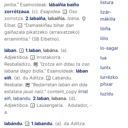
listura
jentia.
”
Esamoldeak:
lábaiñia baiño
zorrótzaua
.
(
c
).
Esapidea
.
Oso
lizár-
zorrotza.
2
.
labaiña
,
labaiñia
.
Izena
.
mákilla
Eibar.
"Damaskiñau bihar dan
lóiña
gaiñazala pikatzeko (arraixatzeko)
lólo
erraminttia." (SB Eibetno).
lo-sagar
lában
.
1
.
laban
,
labána
.
(
a
).
Adjektiboa
.
Irristakorra. ·
lua
Resbaladizo.
“
Izotza ein ddau ta oso
luntx
labana dago bidia.
”
Esamoldeak:
lában
lurrézko
eiñ
.
(
a
).
du
Aditza
.
Labandu.
pítxar
Resbalar.
“
Bedarretan laban ein dda
estatara jausi naiz.
”
content_copy
írrist
luzídu
eiñ
,
labandu
.
2
.
laban
,
labana
.
(
d
).
Adjektiboa
.
Lausengaria. · Adulador, -
a.
labándu
.
1
.
labandu
.
(
a
).
da
Aditza
.