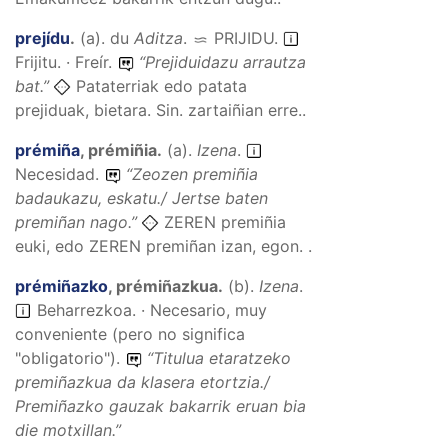
prejídu
.
(
a
).
du
Aditza
.
PRIJIDU
.
Frijitu. · Freír.
“
Prejiduidazu arrautza
bat.
”
Pataterriak edo patata
prejiduak, bietara. Sin. zartaiñian erre..
prémiña
,
prémiñia
.
(
a
).
Izena
.
Necesidad.
“
Zeozen premiñia
badaukazu, eskatu./ Jertse baten
premiñan nago.
”
ZEREN premiñia
euki, edo ZEREN premiñan izan, egon. .
prémiñazko
,
prémiñazkua
.
(
b
).
Izena
.
Beharrezkoa. · Necesario, muy
conveniente (pero no significa
"obligatorio").
“
Titulua etaratzeko
premiñazkua da klasera etortzia./
Premiñazko gauzak bakarrik eruan bia
die motxillan.
”