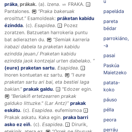
u
práka
,
prákak
.
(
a
).
Izena
.
FRAKA
.
Pantalones.
“
Praka bakeruak
papeláda
erosittut.
”
Esamoldeak:
práketan kabídu
pareta
ézindda
.
(
c
).
Esapidea
.
Pozez
bédar
zoratzen. Batzuetan harrokeria puntu
parrokiáno,
bat adierazten du.
“
Semiak karreria
-a
irabazi dabela ta praketan kabidu
ezindda jeuan./ Praketan kabidu
pasai
ezindda jaok kontzejal urten dabelako.
”
Paskúa
(eure) praketan sartu
.
Esapidea
.
Maietzeko
Inoren kontuetan ez sartu.
“
I eure
praketan sartu ari bai, eta bestiei laga
patata-
bakian.
”
prakak galdu
.
"Edozer egin.
koko
“
Beriakiñ ertetzearren prakak
páuso
galduko littuzke."
(Lar Antz)”
prakak
pélla
eskátu
.
(
c
).
Esapidea
.
eufemismoa
Prakak askatu. Kaka egin.
praka barri
peora
asko ez eiñ
.
(
c
).
Esapidea
.
Dirurik,
perráu
etekinik, atera ez.
“
Orrek pe liburuak