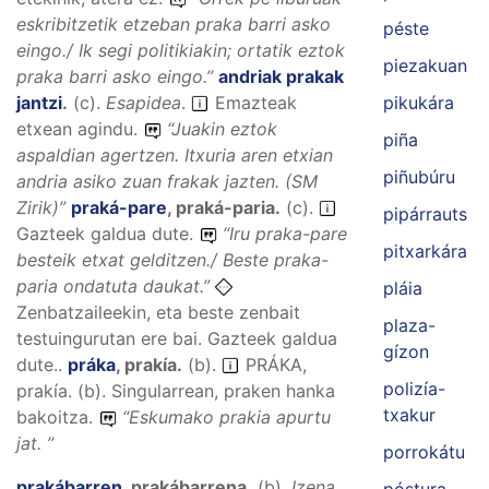
eskribitzetik etzeban praka barri asko
péste
eingo./ Ik segi politikiakin; ortatik eztok
piezakuan
praka barri asko eingo.
”
andriak prakak
jantzi
.
(
c
).
Esapidea
.
Emazteak
pikukára
etxean agindu.
“
Juakin eztok
piña
aspaldian agertzen. Itxuria aren etxian
piñubúru
andria asiko zuan frakak jazten.
(SM
Zirik)”
praká-pare
,
praká-paria
.
(
c
).
pipárrauts
Gazteek galdua dute.
“
Iru praka-pare
pitxarkára
besteik etxat gelditzen./ Beste praka-
paria ondatuta daukat.
”
pláia
Zenbatzaileekin, eta beste zenbait
plaza-
testuingurutan ere bai. Gazteek galdua
gízon
dute..
práka
,
prakía
.
(
b
).
PRÁKA,
polizía-
prakía. (b). Singularrean, praken hanka
txakur
bakoitza.
“
Eskumako prakia apurtu
jat.
”
porrokátu
prakábarren
,
prakábarrena
.
(
b
).
Izena
.