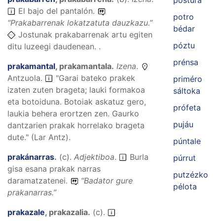
póstura
El bajo del pantalón.
potro
“
Prakabarrenak lokatzatuta dauzkazu.
”
bédar
Jostunak prakabarrenak artu egiten
póztu
ditu luzeegi daudenean. .
prénsa
prakamantal
,
prakamantala
.
Izena
.
Antzuola.
"Garai bateko prakek
priméro
izaten zuten brageta; lauki formakoa
sáltoka
eta botoiduna. Botoiak askatuz gero,
prófeta
laukia behera erortzen zen. Gaurko
pujáu
dantzarien prakak horrelako brageta
dute." (Lar Antz).
púntale
prakánarras
.
(
c
).
Adjektiboa
.
Burla
púrrut
gisa esana prakak narras
putzézko
daramatzatenei.
“
Badator gure
pélota
prakanarras.
”
prakazale
,
prakazalia
.
(
c
).