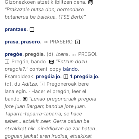
Gizonezkoen atzetik ibiltzen dena.
“
Prakazale hutsa don; horrendako
butanerua be balekua.
(TSE Berb)”
prantzes
.
prasa, prasero
.
PRASERO
.
pregóe
,
pregóia
.
(
d
).
Izena
.
PREGOI
.
Pregón, bando.
“
Entzun dozu
pregoia?
.”
content_copy
bándo
.
Esamoldeak:
pregóia jo
.
1
.
pregóia jo
.
(
d
).
du
Aditza
.
Pregoneroak bere
lana egin. · Hacer el pregón, leer el
bando.
“
Lenao pregoneruak pregoia
jote juan Bergan; bandua jote juan.
Taparra-taparra-taparra, se hace
saber... eztakit zeer. Gerra ostian be
etxakixat nik. oinddiokan be zar baten...
goguan jaukat aren irudixa, etxakixat