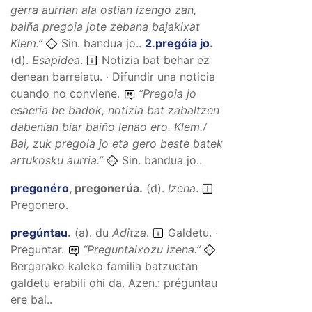
gerra aurrian ala ostian izengo zan,
baiña pregoia jote zebana bajakixat
Klem.”
Sin. bandua jo..
2
.
pregóia jo
.
(
d
).
Esapidea
.
Notizia bat behar ez
denean barreiatu. · Difundir una noticia
cuando no conviene.
“
Pregoia jo
esaeria be badok, notizia bat zabaltzen
dabenian biar baiño lenao ero.
Klem./
Bai, zuk pregoia jo eta gero beste batek
artukosku aurria.
”
Sin. bandua jo..
pregonéro
,
pregonerúa
.
(
d
).
Izena
.
Pregonero.
pregúntau
.
(
a
).
du
Aditza
.
Galdetu. ·
Preguntar.
“
Preguntaixozu izena.
”
Bergarako kaleko familia batzuetan
galdetu erabili ohi da. Azen.: préguntau
ere bai..