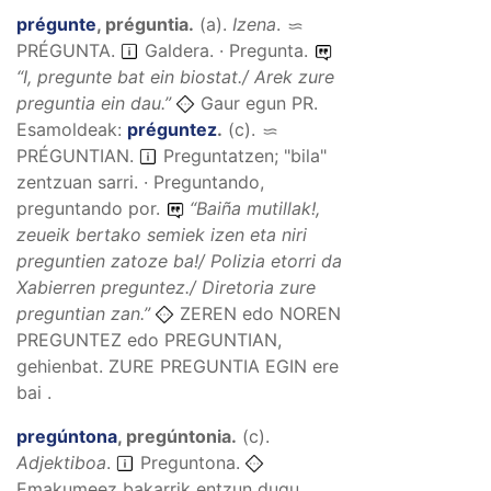
prégunte
,
préguntia
.
(
a
).
Izena
.
PRÉGUNTA
.
Galdera. · Pregunta.
“
I, pregunte bat ein biostat./ Arek zure
preguntia ein dau.
”
Gaur egun PR.
Esamoldeak:
préguntez
.
(
c
).
PRÉGUNTIAN
.
Preguntatzen; "bila"
zentzuan sarri. · Preguntando,
preguntando por.
“
Baiña mutillak!,
zeueik bertako semiek izen eta niri
preguntien zatoze ba!/ Polizia etorri da
Xabierren preguntez./ Diretoria zure
preguntian zan.
”
ZEREN edo NOREN
PREGUNTEZ edo PREGUNTIAN,
gehienbat. ZURE PREGUNTIA EGIN ere
bai .
pregúntona
,
pregúntonia
.
(
c
).
Adjektiboa
.
Preguntona.
Emakumeez bakarrik entzun dugu..