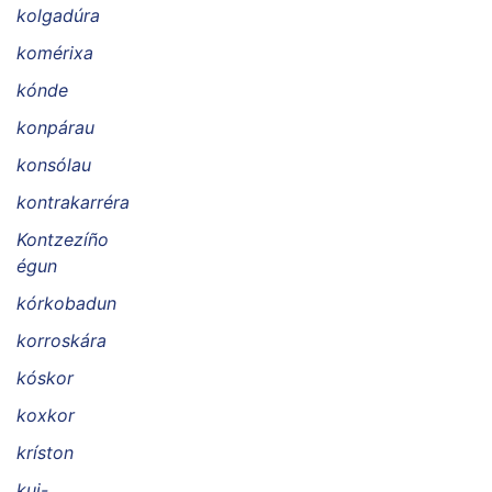
kolgadúra
komérixa
kónde
konpárau
konsólau
kontrakarréra
Kontzezíño
égun
kórkobadun
korroskára
kóskor
koxkor
kríston
kui-