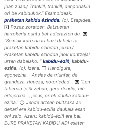
joan zuan./ Trankill, trankill, denporiakin
ori be kabidukok.
”
Esamoldeak:
práketan kabídu ézindda
.
(
c
).
Esapidea
.
Pozez zoratzen. Batzuetan
harrokeria puntu bat adierazten du.
“
Semiak karreria irabazi dabela ta
praketan kabidu ezindda jeuan./
Praketan kabidu ezindda jaok kontzejal
urten dabelako.
”
kabídu-éziñ
,
kabídu-
eziña
.
(
c
).
Izena
.
Handigura,
egonezina. · Ansias de triunfar, de
grandeza, riqueza, notoriedad...
“
Len
tabernia ipiñi zeban, gero dendia, oiñ
erlojerixia..., jesus, orrek dauka kabidu-
eziña.
”
Jende artean bultzaka ari
denari ere kabidu-eziña daukala esan
ohi zaio. Azen.: kabidú-éziñ ere bai.
EURE PRAKETAN KABIDU ADI esaten