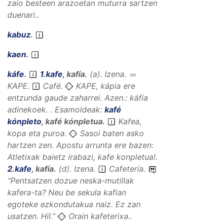
zaio besteen arazoetan muturra sartzen
duenari..
kabuz
.
kaen
.
káfe
.
1
.
kafe
,
kafía
.
(
a
).
Izena
.
KAPE
.
Café.
KAPE, kápia ere
entzunda gaude zaharrei. Azen.: káfia
adinekoek. .
Esamoldeak:
kafé
kónpleto
,
kafé kónpletua
.
Kafea,
kopa eta puroa.
Sasoi baten asko
hartzen zen. Apostu arrunta ere bazen:
Atletixak baietz irabazi, kafe konpletua!.
2
.
kafe
,
kafía
.
(
d
).
Izena
.
Cafetería.
“
Pentsatzen dozue neska-mutillak
kafera-ta? Neu be sekula kafian
egoteke ezkondutakua naiz. Ez zan
usatzen.
Hil.”
Orain kafeterixa..