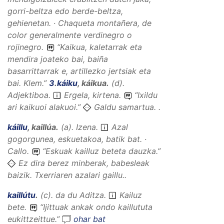
gorri-beltza edo berde-beltza,
gehienetan. · Chaqueta montañera, de
color generalmente verdinegro o
rojinegro.
“
Kaikua, kaletarrak eta
mendira joateko bai, baiña
basarrittarrak e, artillezko jertsiak eta
bai.
Klem.”
3
.
káiku
,
káikua
.
(
d
).
Adjektiboa
.
Ergela, kirtena.
“
Ixildu
ari kaikuoi alakuoi.
”
Galdu samartua. .
káillu
,
kaillúa
.
(
a
).
Izena
.
Azal
gogorgunea, eskuetakoa, batik bat. ·
Callo.
“
Eskuak kailluz beteta dauzka.
”
Ez dira berez minberak, babesleak
baizik. Txerriaren azalari gaillu..
kaillútu
.
(
c
).
da du
Aditza
.
Kailuz
bete.
“
Ijittuak ankak ondo kaillututa
eukittzeittue.
”
ohar bat