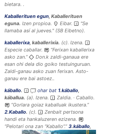
bietara. .
Kaballerituen egun
,
Kaballerituen
eguna
.
Izen propioa
.
Eibar.
"Se
llamaba así al jueves." (SB Eibetno).
kaballeríxa
,
kaballerixía
.
(
c
).
Izena
.
Especie caballar.
“
Ferixan kaballerixa
asko zan.
”
Don.k zaldi-ganaua ere
esan ohi dela dio goiko testuinguruan.
Zaldi-ganau asko zuan ferixan. Asto-
ganau ere bai astoez..
káballo
.
ohar bat
1
.
káballo
,
káballua
.
(
a
).
Izena
.
Zaldia. · Caballo.
“
Gorlara goiaz kaballuak ikustera.
”
2
.
Kaballo
.
(
c
).
Zenbait pertsona
handi eta hankaluzeren ezizena.
“
Pelotari ona zan “Kaballo”.
”
3
.
káballo
,