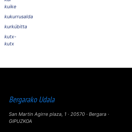
kuike
kukurrusalda
kurkúbitta
kutx-
kutx
Bergarako Udala
San Martin Agirre plaza, 1 · 20570 · Bergara ·
GIPUZKOA