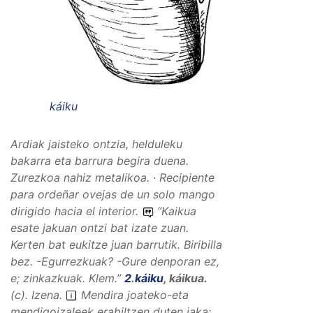
káiku
Ardiak jaisteko ontzia, helduleku
bakarra eta barrura begira duena.
Zurezkoa nahiz metalikoa. · Recipiente
para ordeñar ovejas de un solo mango
dirigido hacia el interior.
“
Kaikua
esate jakuan ontzi bat izate zuan.
Kerten bat eukitze juan barrutik. Biribilla
bez. -Egurrezkuak? -Gure denporan ez,
e; zinkazkuak.
Klem.”
2
.
káiku
,
káikua
.
(
c
).
Izena
.
Mendira joateko-eta
mendigoizaleek erabiltzen duten jaka;