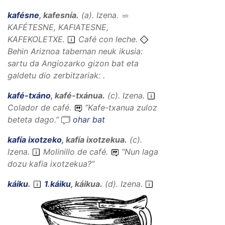
kafésne
,
kafesnía
.
(
a
).
Izena
.
KAFÉTESNE, KAFIATESNE,
KAFEKOLETXE
.
Café con leche.
Behin Ariznoa tabernan neuk ikusia:
sartu da Angiozarko gizon bat eta
galdetu dio zerbitzariak: .
kafé-txáno
,
kafé-txánua
.
(
c
).
Izena
.
Colador de café.
“
Kafe-txanua zuloz
beteta dago.
”
ohar bat
kafía ixotzeko
,
kafía ixotzekua
.
(
c
).
Izena
.
Molinillo de café.
“
Nun laga
dozu kafia ixotzekua?
”
káiku
.
1
.
káiku
,
káikua
.
(
d
).
Izena
.