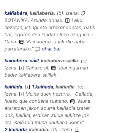
kaiñabéra
,
kaiñabería
.
(
b
).
Izena
.
BOTANIKA.
Arundo donax.
Leku
hezetan, istingi eta errekondoetan, batik
bat, egoten den landare luze ezaguna. ·
Caña.
“
Kaiñaberak onak die baba-
parratarako.
”
ohar bat
kaiñabéra-sáill
,
kaiñabéra-sáilla
.
(
c
).
Izena
.
Cañaveral.
“
Ibai inguruan
badie kaiñabera-saillak.
”
kaiñáda
.
1
.
kaiñada
,
kaiñadía
.
(
c
).
Izena
.
Muina duen hezurra. · Cañada,
hueso que contiene tuétano.
“
Muna
etaratzen jakon azurra kaiñadia izaten
dok; kaiñua, erdixan zulua eukitze jok
eta. Kaiñadia muna daukana.
Klem.”
2
.
kaiñada
,
kaiñadía
.
(
d
).
Izena
.