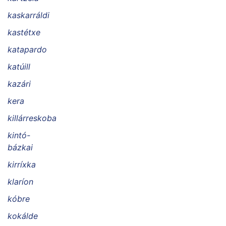
kaskarráldi
kastétxe
katapardo
katúill
kazári
kera
killárreskoba
kintó-
bázkai
kirríxka
klaríon
kóbre
kokálde