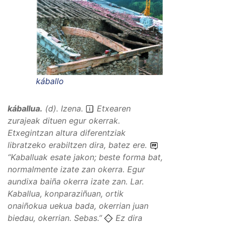
káballo
káballua
.
(
d
).
Izena
.
Etxearen
zurajeak dituen egur okerrak.
Etxegintzan altura diferentziak
libratzeko erabiltzen dira, batez ere.
“
Kaballuak esate jakon; beste forma bat,
normalmente izate zan okerra. Egur
aundixa baiña okerra izate zan.
Lar.
Kaballua, konparaziñuan, ortik
onaiñokua uekua bada, okerrian juan
biedau, okerrian.
Sebas.”
Ez dira