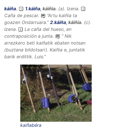
káiña
.
1
.
káiña
,
káiñia
.
(
a
).
Izena
.
Caña de pescar.
“
Artu kaiñia ta
goazen Ondarruara.
”
2
.
káiña
,
káiñia
.
(
c
).
Izena
.
La caña del hueso, en
contraposición a junta.
“
Nik
arrezkero beti kaiñatik ebaten notsan
(buztana bildotsari).
Kaiñia e, juntatik
barik erdittik.
Luis.”
kaiñabéra