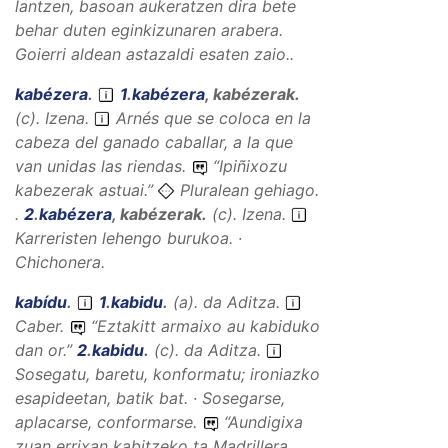
lantzen, basoan aukeratzen dira bete
behar duten eginkizunaren arabera.
Goierri aldean astazaldi esaten zaio..
kabézera
.
1
.
kabézera
,
kabézerak
.
(
c
).
Izena
.
Arnés que se coloca en la
cabeza del ganado caballar, a la que
van unidas las riendas.
“
Ipiñixozu
kabezerak astuai.
”
Pluralean gehiago.
.
2
.
kabézera
,
kabézerak
.
(
c
).
Izena
.
Karreristen lehengo burukoa. ·
Chichonera.
kabídu
.
1
.
kabidu
.
(
a
).
da
Aditza
.
Caber.
“
Eztakitt armaixo au kabiduko
dan or.
”
2
.
kabidu
.
(
c
).
da
Aditza
.
Sosegatu, baretu, konformatu; ironiazko
esapideetan, batik bat. · Sosegarse,
aplacarse, conformarse.
“
Aundigixa
zuan errixan kabitzeko ta Madrillera