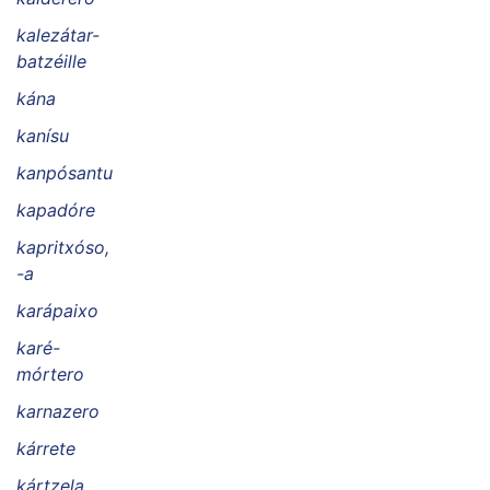
kalezátar-
batzéille
kána
kanísu
kanpósantu
kapadóre
kapritxóso,
-a
karápaixo
karé-
mórtero
karnazero
kárrete
kártzela