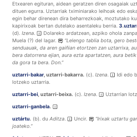
Etxearen egituran, aidean geratzen diren osagaiak uz
dituen egurra. Uztarriak tximiniarako leihoak edo esk
egin behar direnean dira beharrezkoak, moztutako ku
kapirixoak bertan dutelako asentaleku berria.
3
.
uztar
(
d
).
Izena
.
Dolareko ardatzean, azpiko ohola zanpa
Muela (?) del lagar.
“
Lelengo tablia bota, gero best
senduauak, da aren gaiñian etortzen zan uztarrixa, aur
bera datorrena ejian, aura ezta apartatzen, aura betik 
da gora ta bera.
Don.”
uztarri-bakar
,
uztarri-bakarra
.
(
c
).
Izena
.
Idi edo b
lotzeko uztarria.
uztarri-bei
,
uztarri-beixa
.
(
c
).
Izena
.
Uztarrian lot
uztarri-ganbela
.
uztártu
.
(
b
).
du
Aditza
.
Uncir.
“
Irixak uztartu ga
joateko.
”