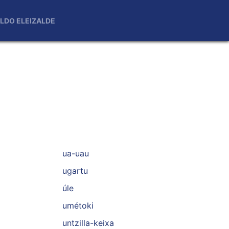
LDO ELEIZALDE
ua-uau
ugartu
úle
umétoki
untzilla-keixa