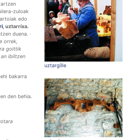
tartzen
ailera-zuloak
artoiak edo
ri
,
uztarríxa
.
tzen duena. ·
e orrek,
a goittik
an ibiltzen
uztargílle
ehi bakarra
zen den behia.
rotara