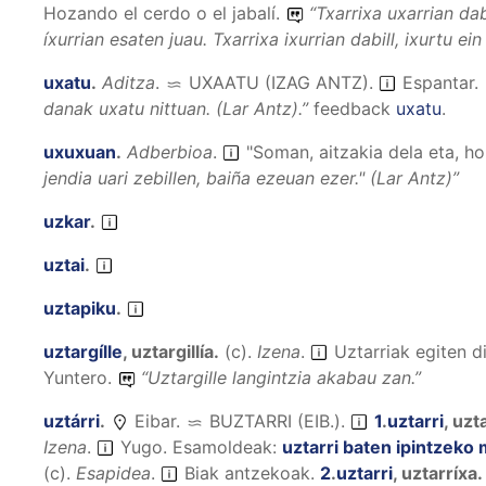
Hozando el cerdo o el jabalí.
“
Txarrixa uxarrian dab
íxurrian esaten juau. Txarrixa ixurrian dabill, ixurtu ei
uxatu
.
Aditza
.
UXAATU (IZAG ANTZ)
.
Espantar.
danak uxatu nittuan.
(Lar Antz).”
feedback
uxatu
.
uxuxuan
.
Adberbioa
.
"Soman, aitzakia dela eta, hor
jendia uari zebillen, baiña ezeuan ezer.
" (Lar Antz)”
uzkar
.
uztai
.
uztapiku
.
uztargílle
,
uztargillía
.
(
c
).
Izena
.
Uztarriak egiten di
Yuntero.
“
Uztargille langintzia akabau zan.
”
uztárri
.
Eibar.
BUZTARRI (EIB.)
.
1
.
uztarri
,
uzt
Izena
.
Yugo.
Esamoldeak:
uztarri baten ipintzek
(
c
).
Esapidea
.
Biak antzekoak.
2
.
uztarri
,
uztarríxa
.