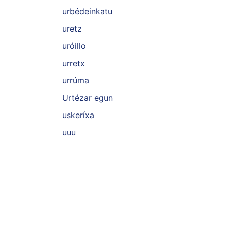
urbédeinkatu
uretz
uróillo
urretx
urrúma
Urtézar egun
uskeríxa
uuu