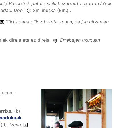
ill./ Basurdiak patata saillak izurraittu uxarran./ Guk
n ddau.
Don.”
Sin. iñuska (Eib.)..
“
Ortu dana oilloz beteta zeuan, da jun nitzanian
iek direla eta ez direla.
“
Errebajen uxuxuan
tuena. ·
arríxa
.
(
b
).
o modukuak
.
(
d
).
Izena
.