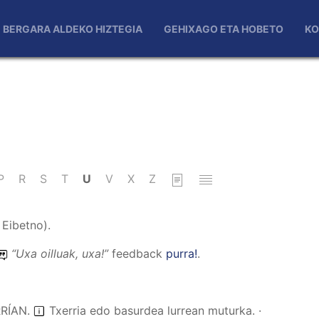
BERGARA ALDEKO HIZTEGIA
GEHIXAGO ETA HOBETO
KO
P
R
S
T
U
V
X
Z
Eibetno).
“
Uxa oilluak, uxa!
”
feedback
purra!
.
RRÍAN
.
Txerria edo basurdea lurrean muturka. ·