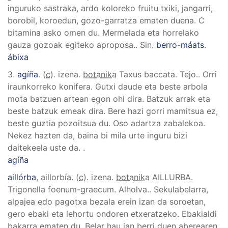
inguruko sastraka, ardo koloreko fruitu txiki, jangarri,
borobil, koroedun, gozo-garratza ematen duena. C
bitamina asko omen du. Mermelada eta horrelako
gauza gozoak egiteko aproposa.
.
Sin.
berro-máats
.
ábixa
3.
agíña
. (
c
). izena.
botanika
Taxus baccata
.
Tejo.
.
Orri
iraunkorreko konifera. Gutxi daude eta beste arbola
mota batzuen artean egon ohi dira. Batzuk arrak eta
beste batzuk emeak dira. Bere hazi gorri mamitsua ez,
beste guztia pozoitsua du. Oso adartza zabalekoa.
Nekez hazten da, baina bi mila urte inguru bizi
daitekeela uste da.
.
agíña
aillórba
, aillorbía
. (
c
). izena.
botanika
AILLURBA
.
Trigonella foenum-graecum
.
Alholva.
.
Sekulabelarra,
alpajea edo pagotxa bezala erein izan da soroetan,
gero ebaki eta lehortu ondoren etxeratzeko. Ebakialdi
bakarra ematen du. Belar hau jan berri duen aberearen