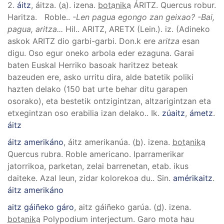
2.
áitz
, áitza
. (
a
). izena.
botanika
ÁRITZ
.
Quercus robur
.
Haritza. Roble.
.
-Len pagua egongo zan geixao? -Bai,
pagua, aritza...
Hil.
.
ARITZ, ARETX (Lein.). iz. (Adineko
askok ARITZ dio garbi-garbi. Don.k ere
aritza
esan
digu. Oso egur oneko arbola eder ezaguna. Garai
baten Euskal Herriko basoak haritzez beteak
bazeuden ere, asko urritu dira, alde batetik poliki
hazten delako (150 bat urte behar ditu garapen
osorako), eta bestetik ontzigintzan, altzarigintzan eta
etxegintzan oso erabilia izan delako.
.
Ik.
zúaitz
,
ámetz
.
áitz
áitz amerikáno
, áitz amerikanúa
. (
b
). izena.
botanika
Quercus rubra
.
Roble americano. Iparramerikar
jatorrikoa, parketan, zelai barrenetan, etab. ikus
daiteke. Azal leun, zidar kolorekoa du.
.
Sin.
amérikaitz
.
áitz amerikáno
aitz gáiñeko gáro
, aitz gáiñeko garúa
. (
d
). izena.
botanika
Polypodium interjectum
.
Garo mota hau