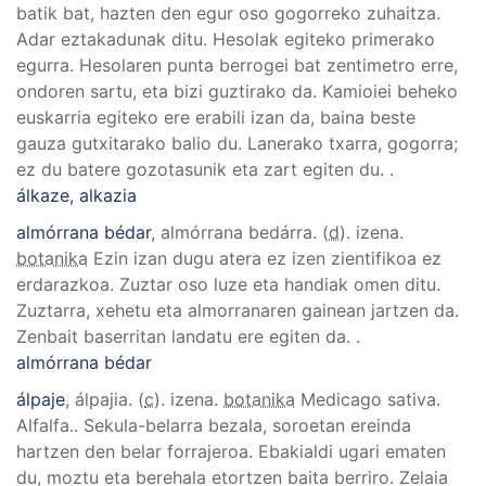
batik bat, hazten den egur oso gogorreko zuhaitza.
Adar eztakadunak ditu. Hesolak egiteko primerako
egurra. Hesolaren punta berrogei bat zentimetro erre,
ondoren sartu, eta bizi guztirako da. Kamioiei beheko
euskarria egiteko ere erabili izan da, baina beste
gauza gutxitarako balio du. Lanerako txarra, gogorra;
ez du batere gozotasunik eta zart egiten du.
.
álkaze, alkazia
almórrana bédar
, almórrana bedárra
. (
d
). izena.
botanika
Ezin izan dugu atera ez izen zientifikoa ez
erdarazkoa. Zuztar oso luze eta handiak omen ditu.
Zuztarra, xehetu eta almorranaren gainean jartzen da.
Zenbait baserritan landatu ere egiten da.
.
almórrana bédar
álpaje
, álpajia
. (
c
). izena.
botanika
Medicago sativa
.
Alfalfa.
.
Sekula-belarra bezala, soroetan ereinda
hartzen den belar forrajeroa. Ebakialdi ugari ematen
du, moztu eta berehala etortzen baita berriro. Zelaia