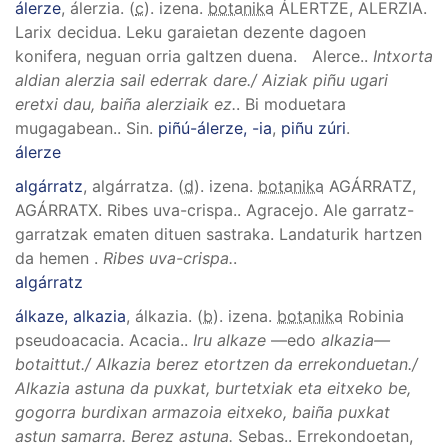
álerze
, álerzia
. (
c
). izena.
botanika
ÁLERTZE, ALERZIA
.
Larix decidua
.
Leku garaietan dezente dagoen
konifera, neguan orria galtzen duena. Alerce.
.
Intxorta
aldian alerzia sail ederrak dare./ Aiziak piñu ugari
eretxi dau, baiña alerziaik ez.
.
Bi moduetara
mugagabean.
.
Sin.
piñú-álerze, -ia
,
piñu zúri
.
álerze
algárratz
, algárratza
. (
d
). izena.
botanika
AGÁRRATZ,
AGÁRRATX
.
Ribes uva-crispa.
.
Agracejo. Ale garratz-
garratzak ematen dituen sastraka. Landaturik hartzen
da hemen
.
Ribes uva-crispa.
.
algárratz
álkaze, alkazia
, álkazia
. (
b
). izena.
botanika
Robinia
pseudoacacia
.
Acacia.
.
Iru alkaze
—edo
alkazia—
botaittut./ Alkazia berez etortzen da errekonduetan./
Alkazia astuna da puxkat, burtetxiak eta eitxeko be,
gogorra burdixan armazoia eitxeko, baiña puxkat
astun samarra. Berez astuna.
Sebas.
.
Errekondoetan,