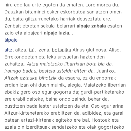
hiru edo lau urte egoten da ematen. Lore morea du.
Dauzkan bitaminei esker eskorbutoa saniatzen omen
du, baita giltzurrunetako harriak deuseztatu ere.
Zenbait etxetan sekula-belarrari
alpaje zabala
esaten
zaio eta alpajeari
alpaje luzia.
.
álpaje
altz
, altza
. (
a
). izena.
botanika
Alnus glutinosa
.
Aliso.
Errekondoetan eta leku urtsuetan hazten den
zuhaitza.
.
Altza maietzeko ilbarrixan bota bia da,
iraungo badau; bestela usteldu eitten da.
Juantxo.
.
Altzak eztauka bihotzik
da esaera, ez du enborrak
erdian izan ohi duen muinik, alegia. Maiatzeko ilberrian
ebakiz gero oso egur gogorra da; gurdi-partiketarako
ere erabil daiteke, baina ondo zaindu behar da,
bustitzen bada laster usteltzen da eta. Oso egur arina.
Aitzur-kirtenetarako erabiltzen da, adibidez, eta garai
batean artazi-kirtenak egiteko ere bai. Hostoak eta
azala oin izerditsuak sendatzeko eta oiak gogortzeko