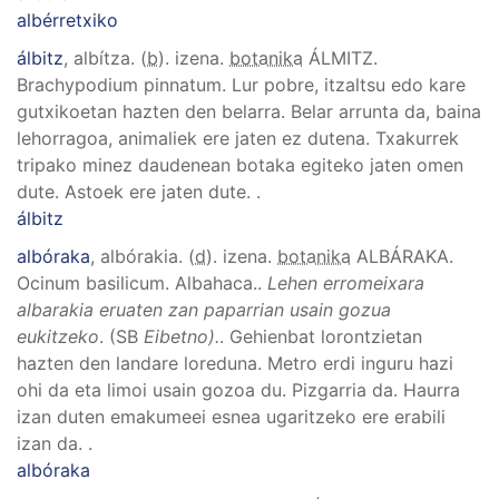
albérretxiko
álbitz
, albítza
. (
b
). izena.
botanika
ÁLMITZ
.
Brachypodium pinnatum
.
Lur pobre, itzaltsu edo kare
gutxikoetan hazten den belarra. Belar arrunta da, baina
lehorragoa, animaliek ere jaten ez dutena. Txakurrek
tripako minez daudenean botaka egiteko jaten omen
dute. Astoek ere jaten dute.
.
álbitz
albóraka
, albórakia
. (
d
). izena.
botanika
ALBÁRAKA
.
Ocinum basilicum
.
Albahaca.
.
Lehen erromeixara
albarakia eruaten zan paparrian usain gozua
eukitzeko
. (SB
Eibetno).
.
Gehienbat lorontzietan
hazten den landare loreduna. Metro erdi inguru hazi
ohi da eta limoi usain gozoa du. Pizgarria da. Haurra
izan duten emakumeei esnea ugaritzeko ere erabili
izan da.
.
albóraka