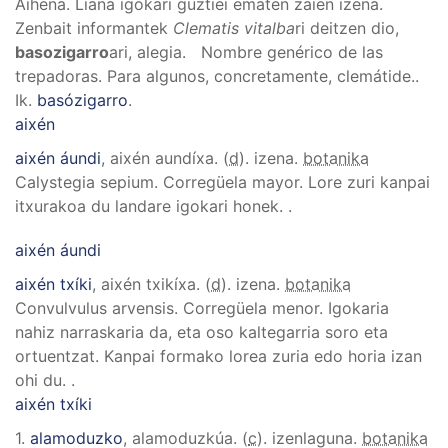
Aihena. Liana igokari guztiei ematen zaien izena.
Zenbait informantek
Clematis vitalba
ri deitzen dio,
basozigarro
ari, alegia. Nombre genérico de las
trepadoras. Para algunos, concretamente, clemátide.
.
Ik.
basózigarro
.
aixén
aixén áundi
, aixén aundíxa
. (
d
). izena.
botanika
Calystegia sepium
.
Corregüela mayor. Lore zuri kanpai
itxurakoa du landare igokari honek.
.
aixén áundi
aixén txíki
, aixén txikíxa
. (
d
). izena.
botanika
Convulvulus arvensis
.
Corregüela menor. Igokaria
nahiz narraskaria da, eta oso kaltegarria soro eta
ortuentzat. Kanpai formako lorea zuria edo horia izan
ohi du.
.
aixén txíki
1.
alamoduzko
, alamoduzkúa
. (
c
). izenlaguna.
botanika