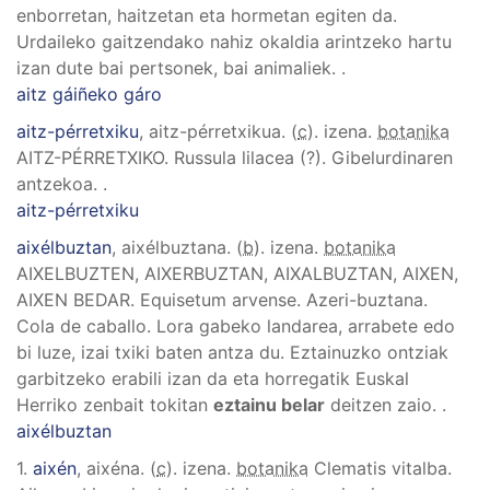
enborretan, haitzetan eta hormetan egiten da.
Urdaileko gaitzendako nahiz okaldia arintzeko hartu
izan dute bai pertsonek, bai animaliek.
.
aitz gáiñeko gáro
aitz-pérretxiku
, aitz-pérretxikua
. (
c
). izena.
botanika
AITZ-PÉRRETXIKO
.
Russula lilacea (?)
.
Gibelurdinaren
antzekoa.
.
aitz-pérretxiku
aixélbuztan
, aixélbuztana
. (
b
). izena.
botanika
AIXELBUZTEN, AIXERBUZTAN, AIXALBUZTAN, AIXEN,
AIXEN BEDAR
.
Equisetum arvense
.
Azeri-buztana.
Cola de caballo. Lora gabeko landarea, arrabete edo
bi luze, izai txiki baten antza du. Eztainuzko ontziak
garbitzeko erabili izan da eta horregatik Euskal
Herriko zenbait tokitan
eztainu belar
deitzen zaio.
.
aixélbuztan
1.
aixén
, aixéna
. (
c
). izena.
botanika
Clematis vitalba
.