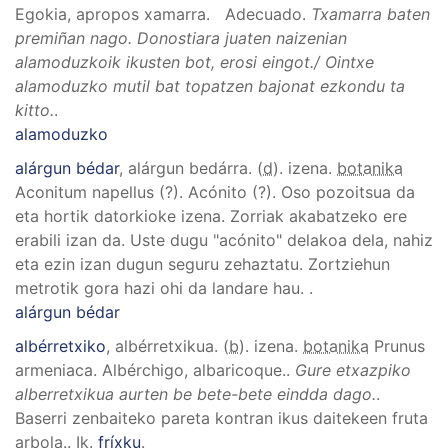
Egokia, apropos xamarra. Adecuado
.
Txamarra baten
premiñan nago. Donostiara juaten naizenian
alamoduzkoik ikusten bot, erosi eingot./ Ointxe
alamoduzko mutil bat topatzen bajonat ezkondu ta
kitto.
.
alamoduzko
alárgun bédar
, alárgun bedárra
. (
d
). izena.
botanika
Aconitum napellus (?)
.
Acónito (?). Oso pozoitsua da
eta hortik datorkioke izena. Zorriak akabatzeko ere
erabili izan da. Uste dugu "acónito" delakoa dela, nahiz
eta ezin izan dugun seguru zehaztatu. Zortziehun
metrotik gora hazi ohi da landare hau.
.
alárgun bédar
albérretxiko
, albérretxikua
. (
b
). izena.
botanika
Prunus
armeniaca
.
Albérchigo, albaricoque.
.
Gure etxazpiko
alberretxikua aurten be bete-bete eindda dago.
.
Baserri zenbaiteko pareta kontran ikus daitekeen fruta
arbola.
.
Ik.
fríxku
.