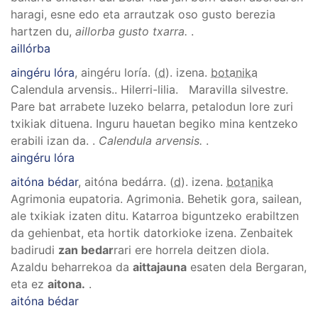
haragi, esne edo eta arrautzak oso gusto berezia
hartzen du,
aillorba gusto txarra.
.
aillórba
aingéru lóra
, aingéru loría
. (
d
). izena.
botanika
Calendula arvensis.
.
Hilerri-lilia. Maravilla silvestre.
Pare bat arrabete luzeko belarra, petalodun lore zuri
txikiak dituena. Inguru hauetan begiko mina kentzeko
erabili izan da.
.
Calendula arvensis.
.
aingéru lóra
aitóna bédar
, aitóna bedárra
. (
d
). izena.
botanika
Agrimonia eupatoria
.
Agrimonia. Behetik gora, sailean,
ale txikiak izaten ditu. Katarroa biguntzeko erabiltzen
da gehienbat, eta hortik datorkioke izena. Zenbaitek
badirudi
zan bedar
rari ere horrela deitzen diola.
Azaldu beharrekoa da
aittajauna
esaten dela Bergaran,
eta ez
aitona.
.
aitóna bédar