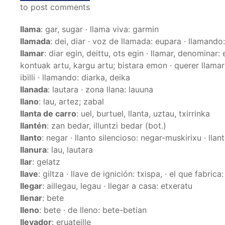
to post comments
llama
: gar, sugar · llama viva: garmin
llamada
: dei, diar · voz de llamada: eupara · llamando
llamar
: diar egin, deittu, ots egin · llamar, denominar
kontuak artu, kargu artu; bistara emon · querer llamar 
ibilli · llamando: diarka, deika
llanada
: lautara · zona llana: lauuna
llano
: lau, artez; zabal
llanta de carro
: uel, burtuel, llanta, uztau, txirrinka
llantén
: zan bedar, illuntzi bedar (bot.)
llanto
: negar · llanto silencioso: negar-muskirixu · lla
llanura
: lau, lautara
llar
: gelatz
llave
: giltza · llave de ignición: txispa, · el que fabrica
llegar
: aillegau, legau · llegar a casa: etxeratu
llenar
: bete
lleno
: bete · de lleno: bete-betian
llevador
: eruateille