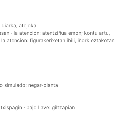
: diarka, atejoka
: esan · la atención: atentziñua emon; kontu artu,
la atención: figurakerixetan ibili, iñork eztakotan
nto simulado: negar-planta
: txispagin · bajo llave: giltzapian