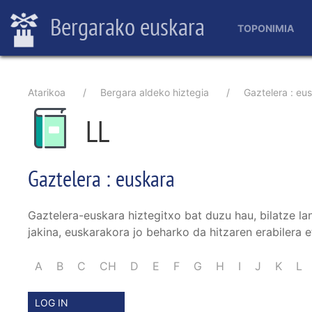
Main
Skip
Bergarako euskara
to
TOPONIMIA
navigation
main
content
Breadcrumb
Atarikoa
Bergara aldeko hiztegia
Gaztelera : eu
LL
Gaztelera : euskara
Gaztelera-euskara hiztegitxo bat duzu hau, bilatze la
jakina, euskarakora jo beharko da hitzaren erabilera e
A
B
C
CH
D
E
F
G
H
I
J
K
L
LOG IN