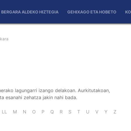
BERGARA ALDEKO HIZTEGIA
GEHIXAGO ETA HOBETO
KO
skara
nerako lagungarri izango delakoan. Aurkitutakoan,
ta esanahi zehatza jakin nahi bada.
LL
M
N
O
P
Q
R
S
T
U
V
Y
Z