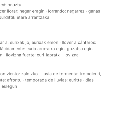
 acá: onuztu
cer llorar: negar eragin · lorrando: negarrez · ganas
purdittik etara arrantzaka
ar a: eurixak jo, eurixak emon · llover a cántaros:
plácidamente: euria arra-arra egin, gozatsu egin
in · llovizna fuerte: euri-lapratx · llovizna
a con viento: zaldizko · lluvia de tormenta: tromoieuri,
ste: afrontu · temporada de lluvias: euritte · dias
: eulegun