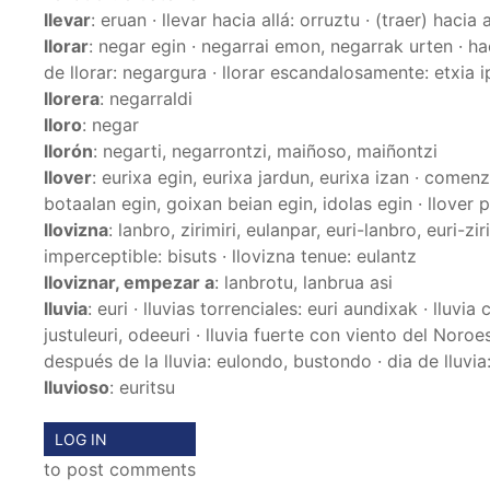
llevar
: eruan · llevar hacia allá: orruztu · (traer) hacia
llorar
: negar egin · negarrai emon, negarrak urten · ha
de llorar: negargura · llorar escandalosamente: etxia i
llorera
: negarraldi
lloro
: negar
llorón
: negarti, negarrontzi, maiñoso, maiñontzi
llover
: eurixa egin, eurixa jardun, eurixa izan · comenz
botaalan egin, goixan beian egin, idolas egin · llover 
llovizna
: lanbro, zirimiri, eulanpar, euri-lanbro, euri-zir
imperceptible: bisuts · llovizna tenue: eulantz
lloviznar, empezar a
: lanbrotu, lanbrua asi
lluvia
: euri · lluvias torrenciales: euri aundixak · lluvi
justuleuri, odeeuri · lluvia fuerte con viento del Noroe
después de la lluvia: eulondo, bustondo · dia de lluvia
lluvioso
: euritsu
LOG IN
to post comments