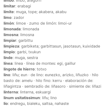
limbo
: linbo; ategorri
limitar
: erabagi
límite
: muga, tope; akabera, akabu
limo
: zador
limón
: limoe · zumo de limón: limoi-ur
limonada
: limonada
limosna
: limosna
limpiar
: garbittu
limpieza
: garbiketa; garbittasun, jasotasun, kuixidade
limpio
: garbi, txukun
linde
: muga, sestra
línea
: linea · línea de montes: egi, gaillur
lingote de hierro
: totxo
lino
: liñu; eun · de lino: eunezko, arizko, liñuzko · hilo
basto de: amelu · hilo fino: kerru · elaboración de:
liñagintza · sembradío de: liñasoro · simiente de: liñazi
linterna
: linterna, eskuargi
linum usitatissimun
: liñu; lino
lio
: endregu, bialeku, saltsa, nahaste