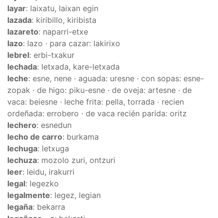
layar
: laixatu, laixan egin
lazada
: kiribillo, kiribista
lazareto
: naparri-etxe
lazo
: lazo · para cazar: lakirixo
lebrel
: erbi-txakur
lechada
: letxada, kare-letxada
leche
: esne, nene · aguada: uresne · con sopas: esne-
zopak · de higo: piku-esne · de oveja: artesne · de
vaca: beiesne · leche frita: pella, torrada · recien
ordeñada: errobero · de vaca recién parida: oritz
lechero
: esnedun
lecho de carro
: burkama
lechuga
: letxuga
lechuza
: mozolo zuri, ontzuri
leer
: leidu, irakurri
legal
: legezko
legalmente
: legez, legian
legaña
: bekarra