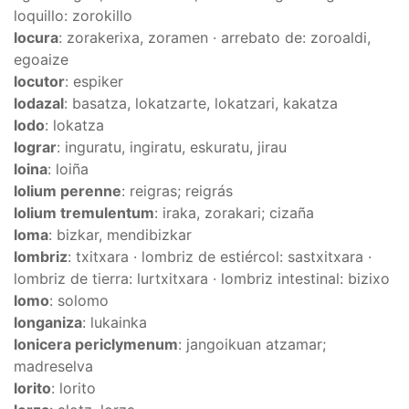
loquillo: zorokillo
locura
: zorakerixa, zoramen · arrebato de: zoroaldi,
egoaize
locutor
: espiker
lodazal
: basatza, lokatzarte, lokatzari, kakatza
lodo
: lokatza
lograr
: inguratu, ingiratu, eskuratu, jirau
loina
: loiña
lolium perenne
: reigras; reigrás
lolium tremulentum
: iraka, zorakari; cizaña
loma
: bizkar, mendibizkar
lombriz
: txitxara · lombriz de estiércol: sastxitxara ·
lombriz de tierra: lurtxitxara · lombriz intestinal: bizixo
lomo
: solomo
longaniza
: lukainka
lonicera periclymenum
: jangoikuan atzamar;
madreselva
lorito
: lorito