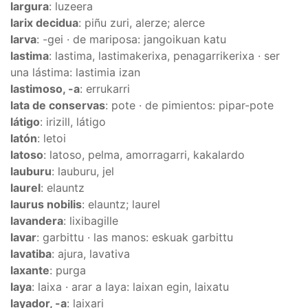
largura
: luzeera
larix decidua
: piñu zuri, alerze; alerce
larva
: -gei · de mariposa: jangoikuan katu
lastima
: lastima, lastimakerixa, penagarrikerixa · ser
una lástima: lastimia izan
lastimoso, -a
: errukarri
lata de conservas
: pote · de pimientos: pipar-pote
látigo
: irizill, látigo
latón
: letoi
latoso
: latoso, pelma, amorragarri, kakalardo
lauburu
: lauburu, jel
laurel
: elauntz
laurus nobilis
: elauntz; laurel
lavandera
: lixibagille
lavar
: garbittu · las manos: eskuak garbittu
lavatiba
: ajura, lavativa
laxante
: purga
laya
: laixa · arar a laya: laixan egin, laixatu
layador, -a
: laixari