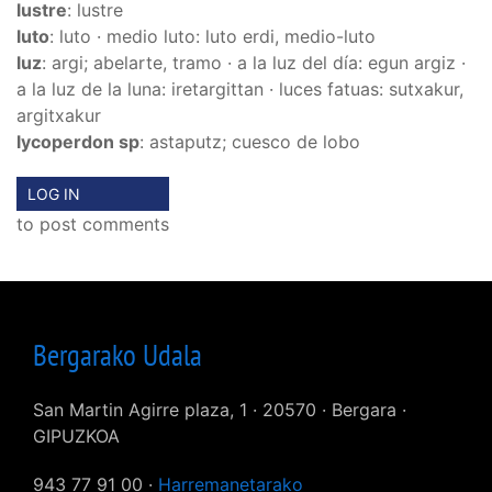
lustre
: lustre
luto
: luto · medio luto: luto erdi, medio-luto
luz
: argi; abelarte, tramo · a la luz del día: egun argiz ·
a la luz de la luna: iretargittan · luces fatuas: sutxakur,
argitxakur
lycoperdon sp
: astaputz; cuesco de lobo
LOG IN
to post comments
Bergarako Udala
San Martin Agirre plaza, 1 · 20570 · Bergara ·
GIPUZKOA
943 77 91 00 ·
Harremanetarako