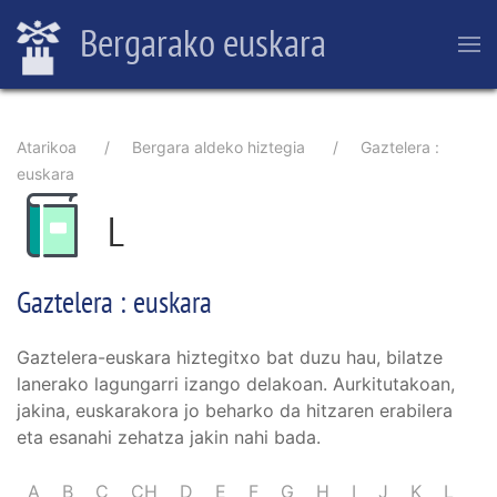
Skip
Bergarako euskara
to
main
content
Breadcrumb
Atarikoa
Bergara aldeko hiztegia
Gaztelera :
euskara
L
Gaztelera : euskara
Gaztelera-euskara hiztegitxo bat duzu hau, bilatze
lanerako lagungarri izango delakoan. Aurkitutakoan,
jakina, euskarakora jo beharko da hitzaren erabilera
eta esanahi zehatza jakin nahi bada.
A
B
C
CH
D
E
F
G
H
I
J
K
L