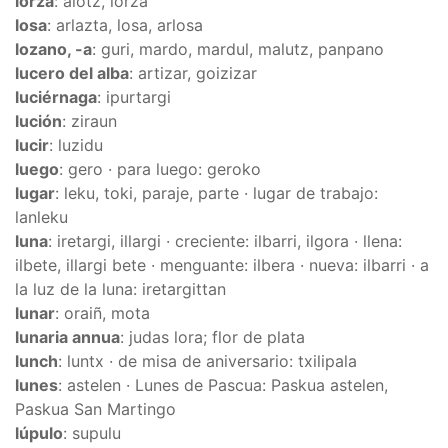
lorza
: alotz, lorza
losa
: arlazta, losa, arlosa
lozano, -a
: guri, mardo, mardul, malutz, panpano
lucero del alba
: artizar, goizizar
luciérnaga
: ipurtargi
lución
: ziraun
lucir
: luzidu
luego
: gero · para luego: geroko
lugar
: leku, toki, paraje, parte · lugar de trabajo:
lanleku
luna
: iretargi, illargi · creciente: ilbarri, ilgora · llena:
ilbete, illargi bete · menguante: ilbera · nueva: ilbarri · a
la luz de la luna: iretargittan
lunar
: oraiñ, mota
lunaria annua
: judas lora; flor de plata
lunch
: luntx · de misa de aniversario: txilipala
lunes
: astelen · Lunes de Pascua: Paskua astelen,
Paskua San Martingo
lúpulo
: supulu