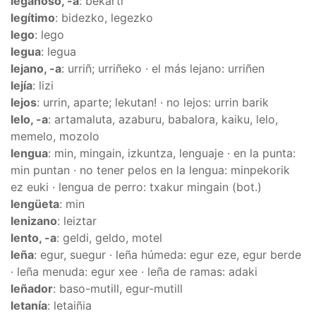
legañoso, -a
: bekarti
legítimo
: bidezko, legezko
lego
: lego
legua
: legua
lejano, -a
: urriñ; urriñeko · el más lejano: urriñen
lejía
: lizi
lejos
: urrin, aparte; lekutan! · no lejos: urrin barik
lelo, -a
: artamaluta, azaburu, babalora, kaiku, lelo,
memelo, mozolo
lengua
: min, mingain, izkuntza, lenguaje · en la punta:
min puntan · no tener pelos en la lengua: minpekorik
ez euki · lengua de perro: txakur mingain (bot.)
lengüeta
: min
lenizano
: leiztar
lento, -a
: geldi, geldo, motel
leña
: egur, suegur · leña húmeda: egur eze, egur berde
· leña menuda: egur xee · leña de ramas: adaki
leñador
: baso-mutill, egur-mutill
letanía
: letaiñia