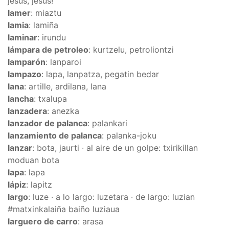
jesus, jesus!
lamer
: miaztu
lamia
: lamiña
laminar
: irundu
lámpara de petroleo
: kurtzelu, petroliontzi
lamparón
: lanparoi
lampazo
: lapa, lanpatza, pegatin bedar
lana
: artille, ardilana, lana
lancha
: txalupa
lanzadera
: anezka
lanzador de palanca
: palankari
lanzamiento de palanca
: palanka-joku
lanzar
: bota, jaurti · al aire de un golpe: txirikillan
moduan bota
lapa
: lapa
lápiz
: lapitz
largo
: luze · a lo largo: luzetara · de largo: luzian
#matxinkalaiña baiño luziaua
larguero de carro
: arasa