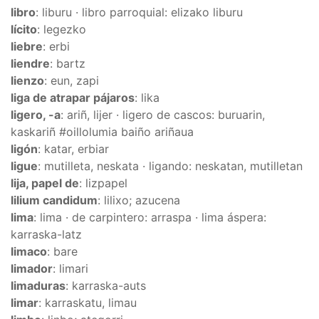
libro
: liburu · libro parroquial: elizako liburu
lícito
: legezko
liebre
: erbi
liendre
: bartz
lienzo
: eun, zapi
liga de atrapar pájaros
: lika
ligero, -a
: ariñ, lijer · ligero de cascos: buruarin,
kaskariñ #oillolumia baiño ariñaua
ligón
: katar, erbiar
ligue
: mutilleta, neskata · ligando: neskatan, mutilletan
lija, papel de
: lizpapel
lilium candidum
: lilixo; azucena
lima
: lima · de carpintero: arraspa · lima áspera:
karraska-latz
limaco
: bare
limador
: limari
limaduras
: karraska-auts
limar
: karraskatu, limau