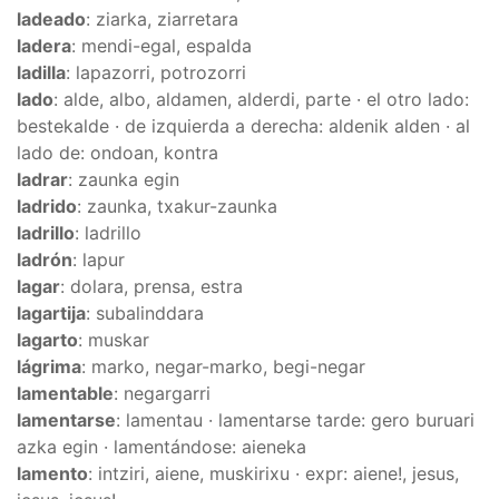
ladeado
: ziarka, ziarretara
ladera
: mendi-egal, espalda
ladilla
: lapazorri, potrozorri
lado
: alde, albo, aldamen, alderdi, parte · el otro lado:
bestekalde · de izquierda a derecha: aldenik alden · al
lado de: ondoan, kontra
ladrar
: zaunka egin
ladrido
: zaunka, txakur-zaunka
ladrillo
: ladrillo
ladrón
: lapur
lagar
: dolara, prensa, estra
lagartija
: subalinddara
lagarto
: muskar
lágrima
: marko, negar-marko, begi-negar
lamentable
: negargarri
lamentarse
: lamentau · lamentarse tarde: gero buruari
azka egin · lamentándose: aieneka
lamento
: intziri, aiene, muskirixu · expr: aiene!, jesus,