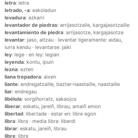
letra
: letra
letrado, -a
: eskoladun
levadura
: azkarri
levantador de piedras
: arrijasotzaile, kargajasotzaille
levantamiento de piedra
: arrijasotze, kargajasotze
levantar
: jaso, altzau · levantar ligeramente: aidau,
lurra kendu · levantarse: jaiki
ley
: lege · en ley: legian
leyenda
: kontu, ipuin
lezna
: ezten
liana trepadora
: aixen
liante
: endregatzaille, baztar-naastaille, naastaille
liar
: endregau
libélula
: sorgiñorratz, sakaojos
liberar
: eskatu, jareiñ, librau, amaiñ emon
libertad
: libertade · estar en: libre egon
libra
: libra · media libra: liberdi
librar
: eskatu, jareiñ, librau
libre
: libre