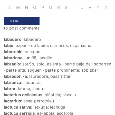
LL
M
N
O
P
Q
R
S
T
U
V
Y
Z
LOG IN
to post comments
labadero
: labadero
labio
: ezpan · de labios carnosos: ezpanaundi
laborable
: astegun
laborioso, -a
: fiñ, langille
labradío
: so(r)o, solo, asienta · parte baja del: sobarren
· parte alta: soguen · parte prominente: sobizkar
labrador, -a
: labradore, basarrittar
labranza
: labrantza
labrar
: labrau, landu
lactarius deliciosus
: piñatela; níscalo
lactarius
: esne-perretxiku
lactuca sativa
: letxuga; lechuga
lactuca serriola
: eskabola; escarola