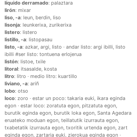
líquido derramado
: palaztara
lirón
: mixar
liso, -a
: leun, berdin, liso
lisonja
: leunkerixa, zurikerixa
listero
: listero
listillo, -a
: listopasau
listo, -a
: azkar, argi, listo · andar listo: argi ibilli, listo
ibilli #ser listo: tontuena erlojerua
listón
: listoe, txile
litoral
: itsasalde, kosta
litro
: litro · medio litro: kuartillo
liviano, -a
: ariñ
lobo
: otso
loco
: zoro · estar un poco: takaria euki, ikara eginda
egon · estar loco: zoratuta egon, pitzatuta egon,
burutik eginda egon, burutik loka egon, Santa Agedara
eruateko moduan egon, teillatutik izurrauta egon,
txabetatik izurrauta egon, txoritik urtenda egon, zart
eginda egon, zartaria euki, zierokua eginda egon ·