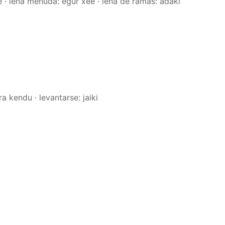
e · leña menuda: egur xee · leña de ramas: adaki
ra kendu · levantarse: jaiki