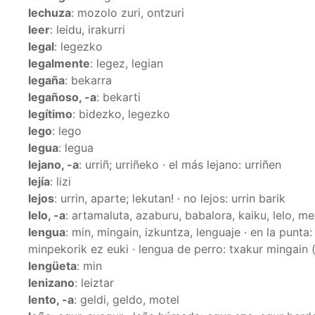
lechuza
: mozolo zuri, ontzuri
leer
: leidu, irakurri
legal
: legezko
legalmente
: legez, legian
legaña
: bekarra
legañoso, -a
: bekarti
legítimo
: bidezko, legezko
lego
: lego
legua
: legua
lejano, -a
: urriñ; urriñeko · el más lejano: urriñen
lejía
: lizi
lejos
: urrin, aparte; lekutan! · no lejos: urrin barik
lelo, -a
: artamaluta, azaburu, babalora, kaiku, lelo, 
lengua
: min, mingain, izkuntza, lenguaje · en la punta
minpekorik ez euki · lengua de perro: txakur mingain (
lengüeta
: min
lenizano
: leiztar
lento, -a
: geldi, geldo, motel