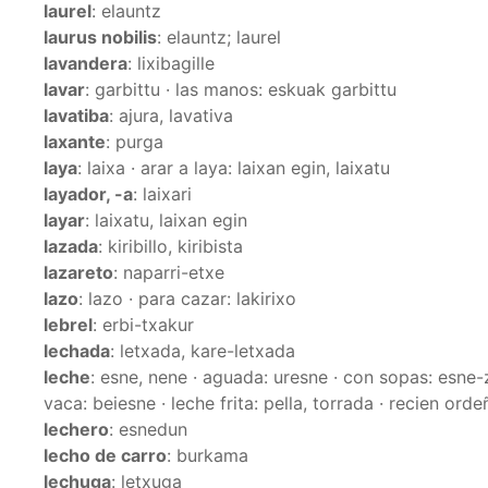
laurel
: elauntz
laurus nobilis
: elauntz; laurel
lavandera
: lixibagille
lavar
: garbittu · las manos: eskuak garbittu
lavatiba
: ajura, lavativa
laxante
: purga
laya
: laixa · arar a laya: laixan egin, laixatu
layador, -a
: laixari
layar
: laixatu, laixan egin
lazada
: kiribillo, kiribista
lazareto
: naparri-etxe
lazo
: lazo · para cazar: lakirixo
lebrel
: erbi-txakur
lechada
: letxada, kare-letxada
leche
: esne, nene · aguada: uresne · con sopas: esne-
vaca: beiesne · leche frita: pella, torrada · recien ord
lechero
: esnedun
lecho de carro
: burkama
lechuga
: letxuga