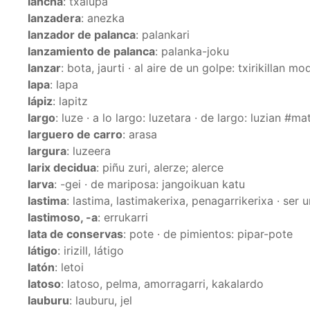
lancha
: txalupa
lanzadera
: anezka
lanzador de palanca
: palankari
lanzamiento de palanca
: palanka-joku
lanzar
: bota, jaurti · al aire de un golpe: txirikillan m
lapa
: lapa
lápiz
: lapitz
largo
: luze · a lo largo: luzetara · de largo: luzian #m
larguero de carro
: arasa
largura
: luzeera
larix decidua
: piñu zuri, alerze; alerce
larva
: -gei · de mariposa: jangoikuan katu
lastima
: lastima, lastimakerixa, penagarrikerixa · ser u
lastimoso, -a
: errukarri
lata de conservas
: pote · de pimientos: pipar-pote
látigo
: irizill, látigo
latón
: letoi
latoso
: latoso, pelma, amorragarri, kakalardo
lauburu
: lauburu, jel