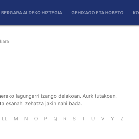
BERGARA ALDEKO HIZTEGIA
GEHIXAGO ETA HOBETO
KO
skara
nerako lagungarri izango delakoan. Aurkitutakoan,
ta esanahi zehatza jakin nahi bada.
LL
M
N
O
P
Q
R
S
T
U
V
Y
Z