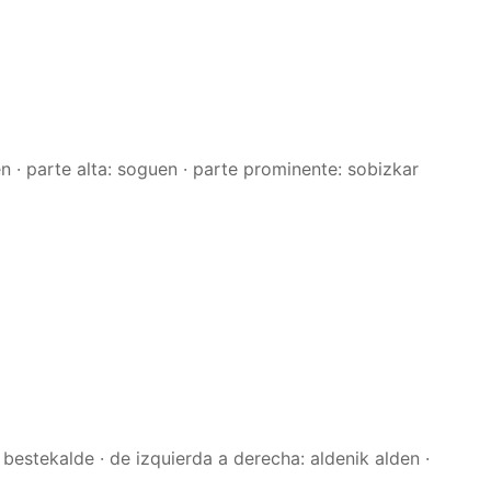
ren · parte alta: soguen · parte prominente: sobizkar
o: bestekalde · de izquierda a derecha: aldenik alden ·