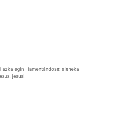
ri azka egin · lamentándose: aieneka
jesus, jesus!