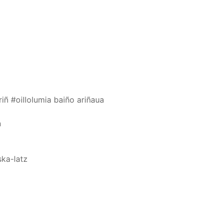
ariñ #oillolumia baiño ariñaua
n
ska-latz