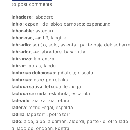
to post comments
labadero
: labadero
labio
: ezpan · de labios carnosos: ezpanaundi
laborable
: astegun
laborioso, -a
: fiñ, langille
labradío
: so(r)o, solo, asienta · parte baja del: sobar
labrador, -a
: labradore, basarrittar
labranza
: labrantza
labrar
: labrau, landu
lactarius deliciosus
: piñatela; níscalo
lactarius
: esne-perretxiku
lactuca sativa
: letxuga; lechuga
lactuca serriola
: eskabola; escarola
ladeado
: ziarka, ziarretara
ladera
: mendi-egal, espalda
ladilla
: lapazorri, potrozorri
lado
: alde, albo, aldamen, alderdi, parte · el otro lad
al lado de: ondoan, kontra