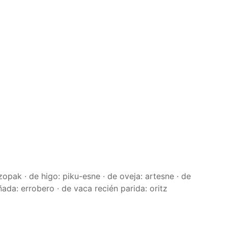
zopak · de higo: piku-esne · de oveja: artesne · de
eñada: errobero · de vaca recién parida: oritz