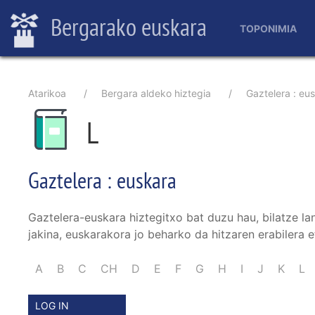
Main
Skip
Bergarako euskara
to
TOPONIMIA
navigation
main
content
Breadcrumb
Atarikoa
Bergara aldeko hiztegia
Gaztelera : eu
L
Gaztelera : euskara
Gaztelera-euskara hiztegitxo bat duzu hau, bilatze la
jakina, euskarakora jo beharko da hitzaren erabilera e
A
B
C
CH
D
E
F
G
H
I
J
K
L
LOG IN