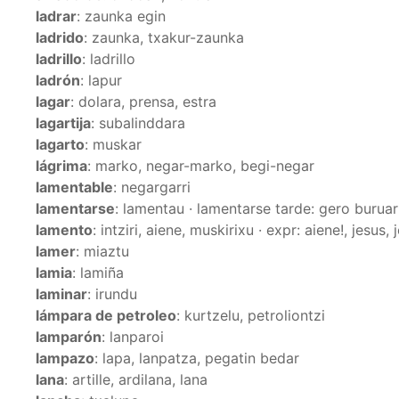
ladrar
: zaunka egin
ladrido
: zaunka, txakur-zaunka
ladrillo
: ladrillo
ladrón
: lapur
lagar
: dolara, prensa, estra
lagartija
: subalinddara
lagarto
: muskar
lágrima
: marko, negar-marko, begi-negar
lamentable
: negargarri
lamentarse
: lamentau · lamentarse tarde: gero burua
lamento
: intziri, aiene, muskirixu · expr: aiene!, jesus, 
lamer
: miaztu
lamia
: lamiña
laminar
: irundu
lámpara de petroleo
: kurtzelu, petroliontzi
lamparón
: lanparoi
lampazo
: lapa, lanpatza, pegatin bedar
lana
: artille, ardilana, lana