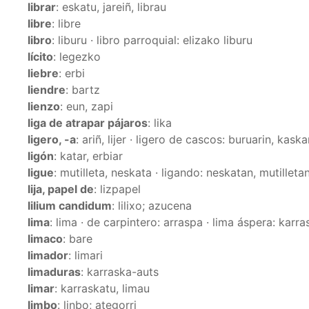
librar
: eskatu, jareiñ, librau
libre
: libre
libro
: liburu · libro parroquial: elizako liburu
lícito
: legezko
liebre
: erbi
liendre
: bartz
lienzo
: eun, zapi
liga de atrapar pájaros
: lika
ligero, -a
: ariñ, lijer · ligero de cascos: buruarin, kask
ligón
: katar, erbiar
ligue
: mutilleta, neskata · ligando: neskatan, mutilleta
lija, papel de
: lizpapel
lilium candidum
: lilixo; azucena
lima
: lima · de carpintero: arraspa · lima áspera: karra
limaco
: bare
limador
: limari
limaduras
: karraska-auts
limar
: karraskatu, limau
limbo
: linbo; ategorri