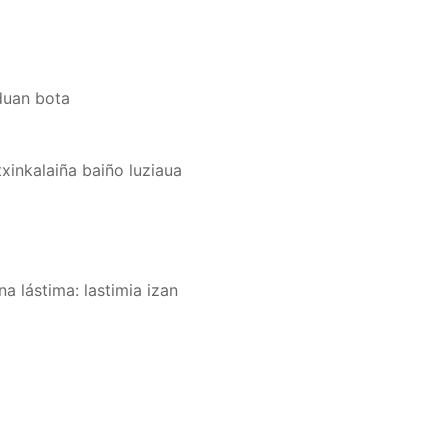
oduan bota
atxinkalaiña baiño luziaua
na lástima: lastimia izan