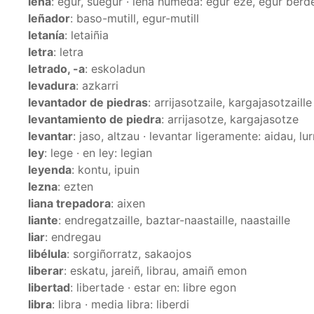
leña
: egur, suegur · leña húmeda: egur eze, egur berd
leñador
: baso-mutill, egur-mutill
letanía
: letaiñia
letra
: letra
letrado, -a
: eskoladun
levadura
: azkarri
levantador de piedras
: arrijasotzaile, kargajasotzaille
levantamiento de piedra
: arrijasotze, kargajasotze
levantar
: jaso, altzau · levantar ligeramente: aidau, lur
ley
: lege · en ley: legian
leyenda
: kontu, ipuin
lezna
: ezten
liana trepadora
: aixen
liante
: endregatzaille, baztar-naastaille, naastaille
liar
: endregau
libélula
: sorgiñorratz, sakaojos
liberar
: eskatu, jareiñ, librau, amaiñ emon
libertad
: libertade · estar en: libre egon
libra
: libra · media libra: liberdi