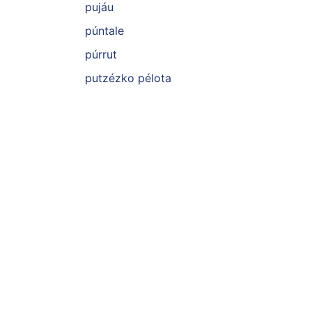
pujáu
púntale
púrrut
putzézko pélota