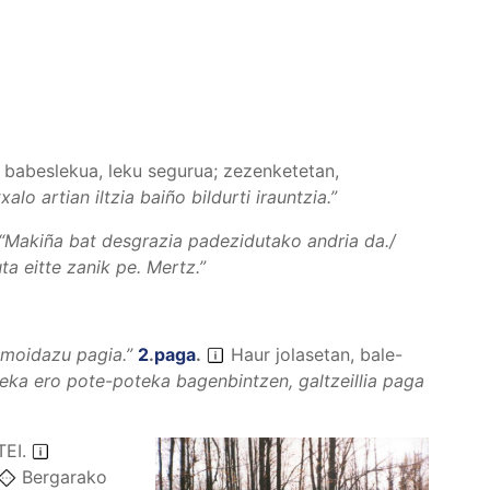
 babeslekua, leku segurua; zezenketetan,
lo artian iltzia baiño bildurti irauntzia.
”
“
Makiña bat desgrazia padezidutako andria da./
a eitte zanik pe.
Mertz.”
emoidazu pagia.
”
2
.
paga
.
Haur jolasetan, bale-
leka ero pote-poteka bagenbintzen, galtzeillia paga
TEI
.
Bergarako