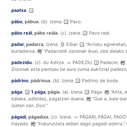
paatxa
.
pábo
,
pábua
.
(
b
).
Izena
.
Pavo.
pábo reál
,
pábo reála
.
(
c
).
Izena
.
Pavo real.
padar
,
padarra
.
Izena
.
Eibar.
"Arrisku egoeretan,
burladeroa.
“
Padarretik zezenak ikusi, obe dalako txa
padezídu
.
(
c
).
du
Aditza
.
PADEZIU
.
Padecer.
Gizonak ezta pentsau be aura (umia eukitzia) padeziut
pádrino
,
pádrinua
.
(
b
).
Izena
.
Padrino de boda.
pága
.
1
.
pága
,
págia
.
(
a
).
Izena
.
Paga.
“
Aitta, 
baleka, adibidez, pagatzen duena.
“
Guk e, bale-ba
izeten zan.
Don.”
págadi
,
págadixa
.
(
c
).
Izena
.
PÁGARI, PÁGAI, PAGO
Hayedo.
“
Irukurutzeta aldian dago pagadi ederra.
”