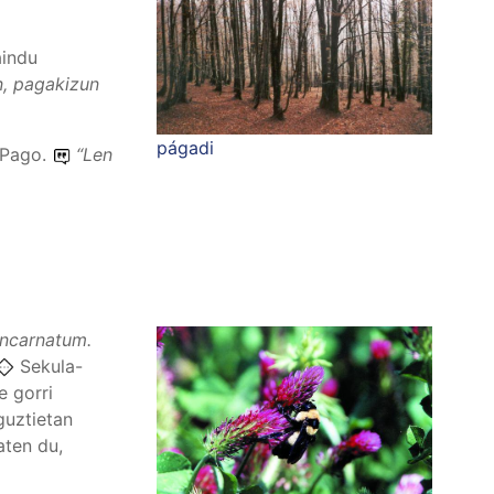
aindu
n, pagakizun
págadi
 Pago.
“
Len
 incarnatum.
Sekula-
e gorri
guztietan
aten du,