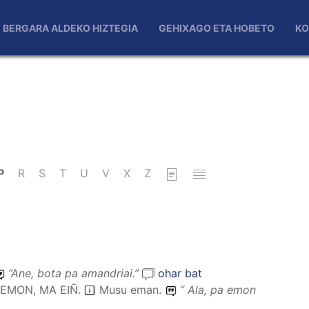
BERGARA ALDEKO HIZTEGIA
GEHIXAGO ETA HOBETO
KO
P
R
S
T
U
V
X
Z
“
Ane, bota pa amandriai.
”
ohar bat
 EMON, MA EIÑ
.
Musu eman.
“
Ala, pa emon