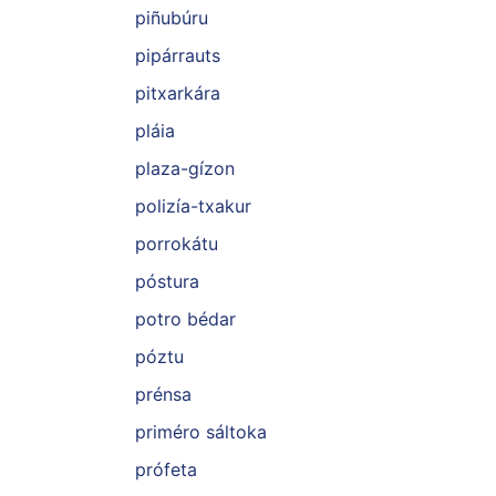
piñubúru
pipárrauts
pitxarkára
pláia
plaza-gízon
polizía-txakur
porrokátu
póstura
potro bédar
póztu
prénsa
priméro sáltoka
prófeta