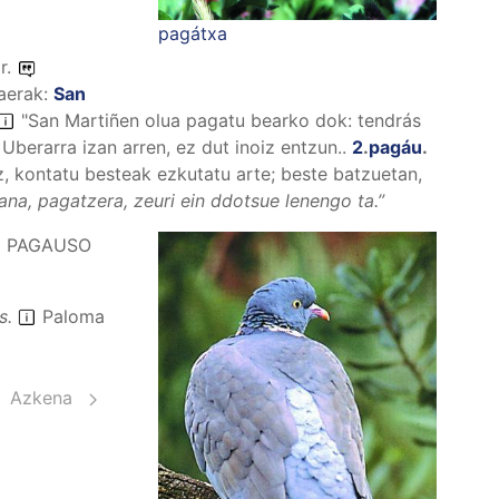
pagátxa
r.
aerak:
San
"San Martiñen olua pagatu bearko dok: tendrás
Uberarra izan arren, ez dut inoiz entzun..
2
.
pagáu
.
, kontatu besteak ezkutatu arte; beste batzuetan,
ana, pagatzera, zeuri ein ddotsue lenengo ta.
”
PAGAUSO
s.
Paloma
Azkena