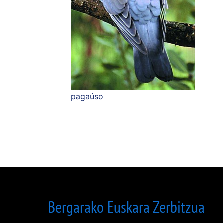
pagaúso
Bergarako Euskara Zerbitzua