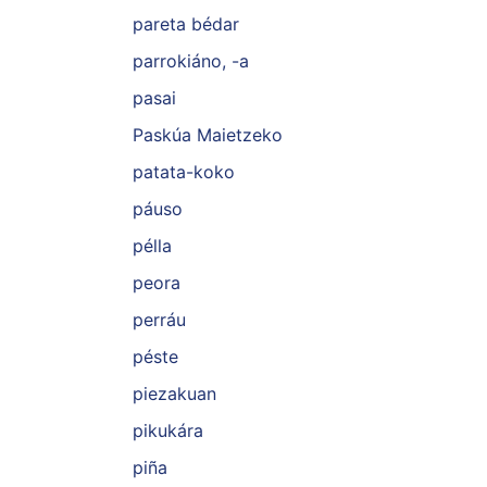
pareta bédar
parrokiáno, -a
pasai
Paskúa Maietzeko
patata-koko
páuso
pélla
peora
perráu
péste
piezakuan
pikukára
piña