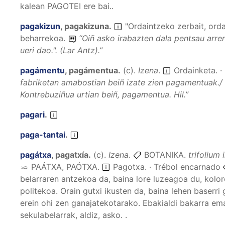
kalean PAGOTEI ere bai..
pagakizun
,
pagakizuna
.
"Ordaintzeko zerbait, ord
beharrekoa.
“
Oiñ asko irabazten dala pentsau arre
ueri dao."
. (Lar Antz).”
pagámentu
,
pagámentua
.
(
c
).
Izena
.
Ordainketa. ·
fabriketan amabostian beiñ izate zien pagamentuak./
Kontrebuziñua urtian beiñ, pagamentua.
Hil.”
pagari
.
paga-tantai
.
pagátxa
,
pagatxía
.
(
c
).
Izena
.
BOTANIKA.
trifolium
PAÁTXA, PAÓTXA
.
Pagotxa. · Trébol encarnado
belarraren antzekoa da, baina lore luzeagoa du, kolor
politekoa. Orain gutxi ikusten da, baina lehen baserri 
erein ohi zen ganajatekotarako. Ebakialdi bakarra em
sekulabelarrak, aldiz, asko. .