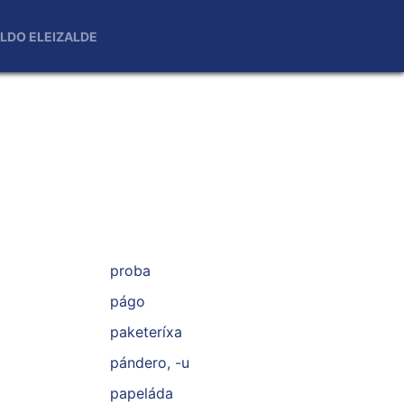
LDO ELEIZALDE
proba
págo
paketeríxa
pándero, -u
papeláda