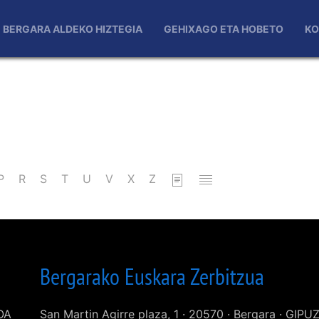
BERGARA ALDEKO HIZTEGIA
GEHIXAGO ETA HOBETO
KO
P
R
S
T
U
V
X
Z
Bergarako Euskara Zerbitzua
KOA
San Martin Agirre plaza, 1 · 20570 · Bergara · GIP