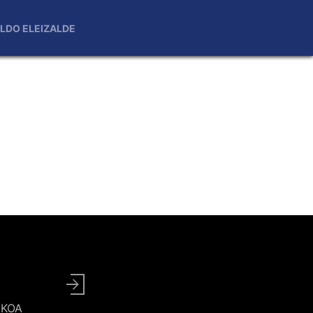
LDO ELEIZALDE
User
account
UZKOA