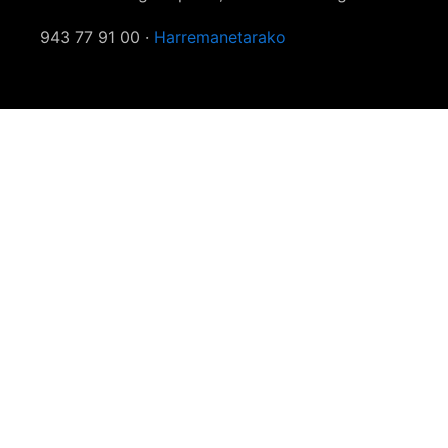
943 77 91 00 ·
Harremanetarako