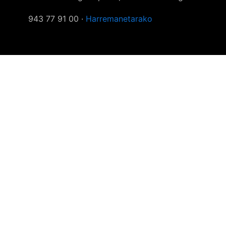
943 77 91 00 ·
Harremanetarako