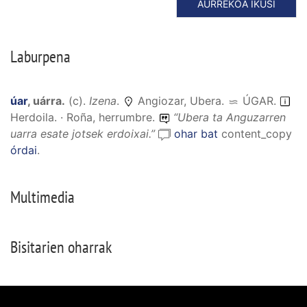
AURREKOA IKUSI
Laburpena
úar
,
uárra
.
(
c
).
Izena
.
Angiozar, Ubera.
ÚGAR
.
Herdoila. · Roña, herrumbre.
“
Ubera ta Anguzarren
uarra esate jotsek erdoixai.
”
ohar bat
content_copy
órdai
.
Multimedia
Bisitarien oharrak