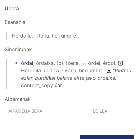
Ubera
Esanahia
Herdoila. · Roña, herrumbre.
Sinonimoak
órdai
,
órdaixa
.
(
b
).
Izena
.
órdei, érdoi
.
Herdoila. ugarra. · Roña, herrumbre.
“
Pinttau
ezian burdiñiai belaxe eitte jako ordaixa.
”
content_copy
úar
.
Aipamenak
AIPAMENA BERA
EGILEA